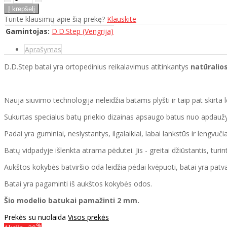
Turite klausimų apie šią prekę?
Klauskite
Gamintojas:
D.D.Step (Vengrija)
Aprašymas
D.D.Step batai yra ortopedinius reikalavimus atitinkantys
natūralio
Nauja siuvimo technologija neleidžia batams plyšti ir taip pat skirt
Sukurtas specialus batų priekio dizainas apsaugo batus nuo apdau
Padai yra guminiai, neslystantys, ilgalaikiai, labai lankstūs ir lengvučia
Batų vidpadyje išlenkta atrama pėdutei. Jis - greitai džiūstantis, turin
Aukštos kokybės batviršio oda leidžia pėdai kvėpuoti, batai yra patva
Batai yra pagaminti iš aukštos kokybės odos.
Šio modelio batukai pamažinti 2 mm.
Prekės su nuolaida
Visos prekės
%