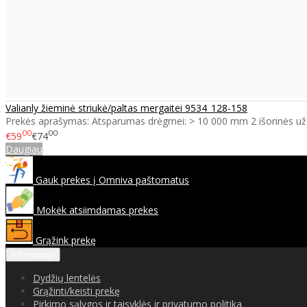
Valianly žieminė striukė/paltas mergaitei 9534_128-158
Prekės aprašymas: Atsparumas drėgmei: > 10 000 mm 2 išorinės už
00
00
€59
€74
Daugiau
Gauk prekes į Omniva paštomatus
Mokėk atsiimdamas prekes
Grąžink prekę
Informacija
Dydžių lentelės
Grąžinti/keisti prekę
Pirkimo sąlygos ir taisyklės ir privatumo politika