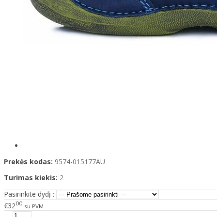
Prekės kodas:
9574-015177AU
Turimas kiekis:
2
Pasirinkite dydį :
00
€32
su PVM