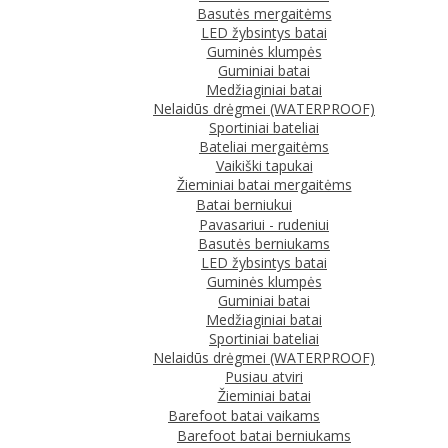
Basutės mergaitėms
LED žybsintys batai
Guminės klumpės
Guminiai batai
Medžiaginiai batai
Nelaidūs drėgmei (WATERPROOF)
Sportiniai bateliai
Bateliai mergaitėms
Vaikiški tapukai
Žieminiai batai mergaitėms
Batai berniukui
Pavasariui - rudeniui
Basutės berniukams
LED žybsintys batai
Guminės klumpės
Guminiai batai
Medžiaginiai batai
Sportiniai bateliai
Nelaidūs drėgmei (WATERPROOF)
Pusiau atviri
Žieminiai batai
Barefoot batai vaikams
Barefoot batai berniukams