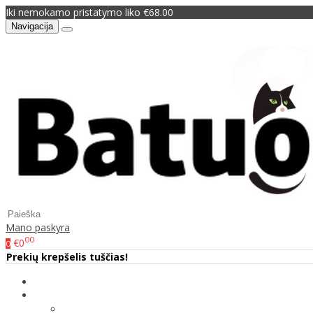
Iki nemokamo pristatymo liko €68.00
Navigacija
Mano paskyra
00
€0
0
Prekių krepšelis tuščias!