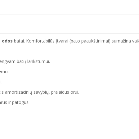
s odos
batai. Komfortabilūs įtvarai (bato paaukštinimai) sumažina vaiko k
a lengvam batų lankstumui.
žymo.
i.
tis amortizacinių savybių, pralaidus orui.
rūs ir patogūs.