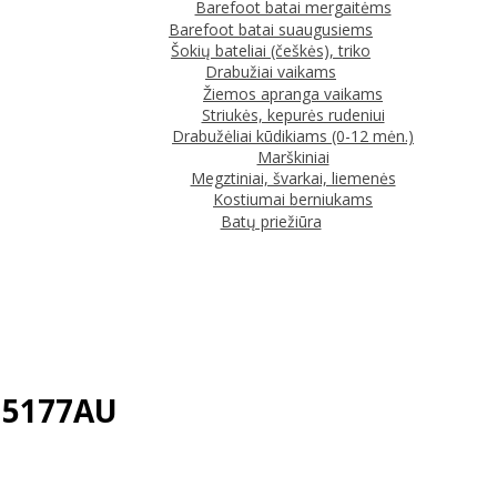
Barefoot batai mergaitėms
Barefoot batai suaugusiems
Šokių bateliai (češkės), triko
Drabužiai vaikams
Žiemos apranga vaikams
Striukės, kepurės rudeniui
Drabužėliai kūdikiams (0-12 mėn.)
Marškiniai
Megztiniai, švarkai, liemenės
Kostiumai berniukams
Batų priežiūra
015177AU