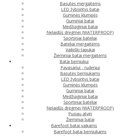
Basutės mergaitėms
LED žybsintys batai
Guminės klumpės
Guminiai batai
Medžiaginiai batai
Nelaidūs drėgmei (WATERPROOF)
Sportiniai bateliai
Bateliai mergaitėms
Vaikiški tapukai
Žieminiai batai mergaitėms
Batai berniukui
Pavasariui - rudeniui
Basutės berniukams
LED žybsintys batai
Guminės klumpės
Guminiai batai
Medžiaginiai batai
Sportiniai bateliai
Nelaidūs drėgmei (WATERPROOF)
Pusiau atviri
Žieminiai batai
Barefoot batai vaikams
Barefoot batai berniukams