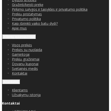
Grąžinti/keisti prekę
Pirkimo sąlygos ir taisyklės ir privatumo politika
Prekių pristatymas
Privatumo politika
Kaip iširinkti vaiko batų dydį?
Apie mus
Klientų aptarnavimas
Visos prekės
Prekės su nuolaida
Gamintojai
Prekių grąžinimai
Dovanų kuponai
Svetainės medis
Kontaktai
Klientams
Klientams
Užsakymų istorija
Kontaktai