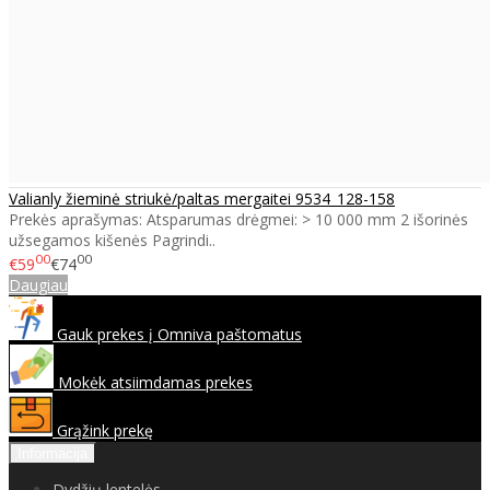
Valianly žieminė striukė/paltas mergaitei 9534_128-158
Prekės aprašymas: Atsparumas drėgmei: > 10 000 mm 2 išorinės
užsegamos kišenės Pagrindi..
00
00
€59
€74
Daugiau
Gauk prekes į Omniva paštomatus
Mokėk atsiimdamas prekes
Grąžink prekę
Informacija
Dydžių lentelės