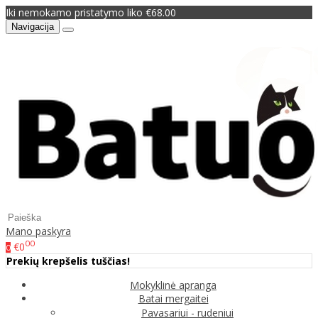
Iki nemokamo pristatymo liko €68.00
Navigacija
Mano paskyra
00
€0
0
Prekių krepšelis tuščias!
Mokyklinė apranga
Batai mergaitei
Pavasariui - rudeniui