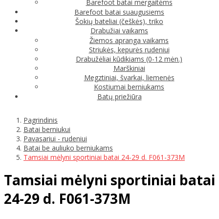
Barefoot batai mergaitėms
Barefoot batai suaugusiems
Šokių bateliai (češkės), triko
Drabužiai vaikams
Žiemos apranga vaikams
Striukės, kepurės rudeniui
Drabužėliai kūdikiams (0-12 mėn.)
Marškiniai
Megztiniai, švarkai, liemenės
Kostiumai berniukams
Batų priežiūra
Pagrindinis
Batai berniukui
Pavasariui - rudeniui
Batai be auliuko berniukams
Tamsiai mėlyni sportiniai batai 24-29 d. F061-373M
Tamsiai mėlyni sportiniai batai
24-29 d. F061-373M