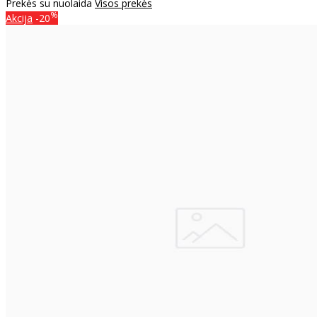
Prekės su nuolaida
Visos prekės
%
Akcija
-20