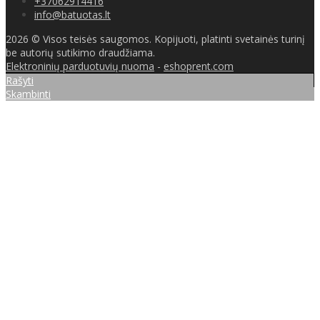
+37062914416
info@batuotas.lt
2026 © Visos teisės saugomos. Kopijuoti, platinti svetainės turinį
be autorių sutikimo draudžiama.
Elektroninių parduotuvių nuoma
-
eshoprent.com
Rašyti
Skambinti