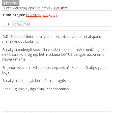
Turite klausimų apie šią prekę?
Klauskite
Gamintojas:
D.D.Step (Vengrija)
Aprašymas
D.D. Step sportiniai batai yra itin lengvi, su vandeniui atspariu
membranos sluoksniu.
Batai yra padengti specialia vandeniui nepralaidžia medžiaga, kuri
ne tik sulaiko drėgmę, bet ir sukuria LOTUS dangos atsparumą
nešvarumams.
Ergonomiškas minkštos odos vidpadis užtikrina natūralų sąlytį su
koja.
Batai yra itin lengvi, lankstūs ir patogūs.
Padai - guminiai, ilgalaikiai ir neslystantys.