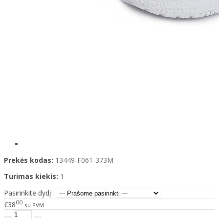
Prekės kodas:
13449-F061-373M
Turimas kiekis:
1
Pasirinkite dydį :
00
€38
su PVM