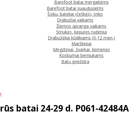
Barefoot batai mergaitėms
Barefoot batai suaugusiems
Šokių bateliai (češkės), triko
Drabužiai vaikams
Žiemos apranga vaikams
Striukės, kepurės rudeniui
Drabužėliai kūdikiams (0-12 mėn.)
Marškiniai
Megztiniai, švarkai, liemenės
Kostiumai berniukams
Batų priežiūra
A
rūs batai 24-29 d. P061-42484A