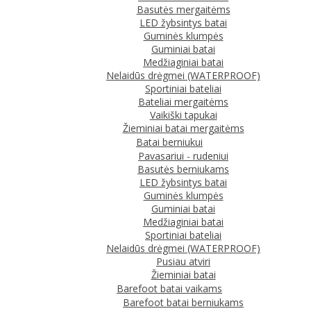
Basutės mergaitėms
LED žybsintys batai
Guminės klumpės
Guminiai batai
Medžiaginiai batai
Nelaidūs drėgmei (WATERPROOF)
Sportiniai bateliai
Bateliai mergaitėms
Vaikiški tapukai
Žieminiai batai mergaitėms
Batai berniukui
Pavasariui - rudeniui
Basutės berniukams
LED žybsintys batai
Guminės klumpės
Guminiai batai
Medžiaginiai batai
Sportiniai bateliai
Nelaidūs drėgmei (WATERPROOF)
Pusiau atviri
Žieminiai batai
Barefoot batai vaikams
Barefoot batai berniukams