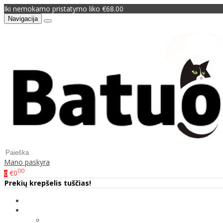
Iki nemokamo pristatymo liko €68.00
Navigacija
Mano paskyra
00
€0
0
Prekių krepšelis tuščias!