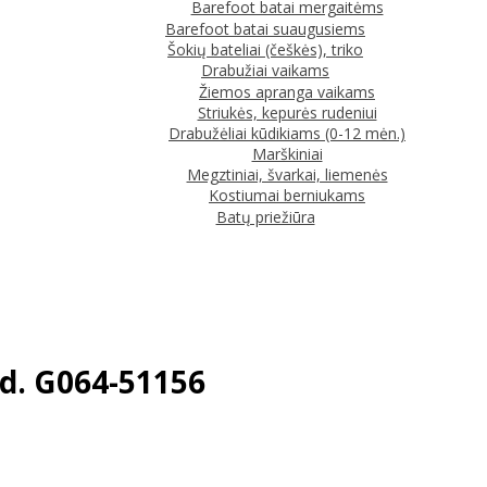
Barefoot batai mergaitėms
Barefoot batai suaugusiems
Šokių bateliai (češkės), triko
Drabužiai vaikams
Žiemos apranga vaikams
Striukės, kepurės rudeniui
Drabužėliai kūdikiams (0-12 mėn.)
Marškiniai
Megztiniai, švarkai, liemenės
Kostiumai berniukams
Batų priežiūra
d. G064-51156