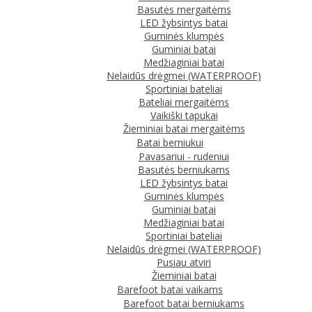
Basutės mergaitėms
LED žybsintys batai
Guminės klumpės
Guminiai batai
Medžiaginiai batai
Nelaidūs drėgmei (WATERPROOF)
Sportiniai bateliai
Bateliai mergaitėms
Vaikiški tapukai
Žieminiai batai mergaitėms
Batai berniukui
Pavasariui - rudeniui
Basutės berniukams
LED žybsintys batai
Guminės klumpės
Guminiai batai
Medžiaginiai batai
Sportiniai bateliai
Nelaidūs drėgmei (WATERPROOF)
Pusiau atviri
Žieminiai batai
Barefoot batai vaikams
Barefoot batai berniukams