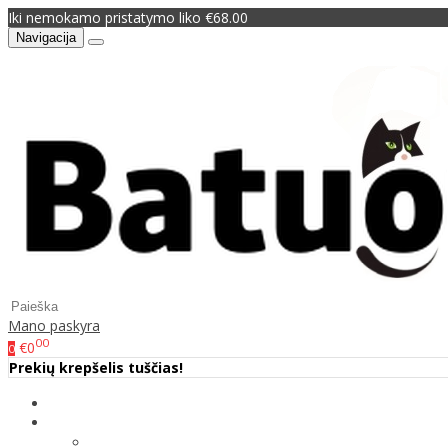
Iki nemokamo pristatymo liko €68.00
Navigacija
Mano paskyra
00
€0
0
Prekių krepšelis tuščias!