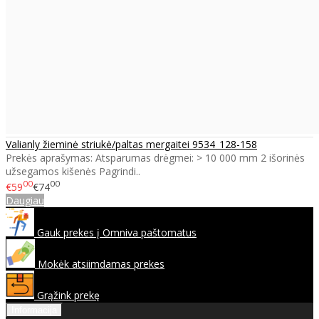
Valianly žieminė striukė/paltas mergaitei 9534_128-158
Prekės aprašymas: Atsparumas drėgmei: > 10 000 mm 2 išorinės
užsegamos kišenės Pagrindi..
00
00
€59
€74
Daugiau
Gauk prekes į Omniva paštomatus
Mokėk atsiimdamas prekes
Grąžink prekę
Informacija