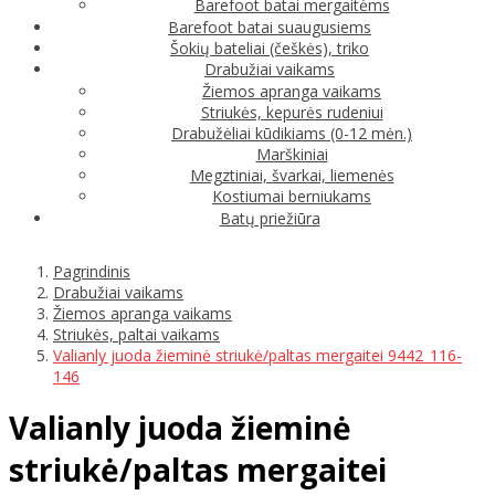
Barefoot batai mergaitėms
Barefoot batai suaugusiems
Šokių bateliai (češkės), triko
Drabužiai vaikams
Žiemos apranga vaikams
Striukės, kepurės rudeniui
Drabužėliai kūdikiams (0-12 mėn.)
Marškiniai
Megztiniai, švarkai, liemenės
Kostiumai berniukams
Batų priežiūra
Pagrindinis
Drabužiai vaikams
Žiemos apranga vaikams
Striukės, paltai vaikams
Valianly juoda žieminė striukė/paltas mergaitei 9442_116-
146
Valianly juoda žieminė
striukė/paltas mergaitei