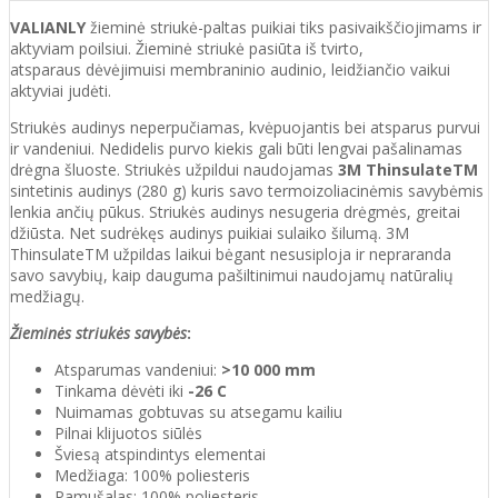
VALIANLY
žieminė striukė-paltas puikiai tiks pasivaikščiojimams ir
aktyviam poilsiui. Žieminė striukė pasiūta iš tvirto,
atsparaus dėvėjimuisi membraninio audinio, leidžiančio vaikui
aktyviai judėti.
Striukės audinys neperpučiamas, kvėpuojantis bei atsparus purvui
ir vandeniui. Nedidelis purvo kiekis gali būti lengvai pašalinamas
drėgna šluoste. Striukės užpildui naudojamas
3M ThinsulateTM
sintetinis audinys (280 g) kuris savo termoizoliacinėmis savybėmis
lenkia ančių pūkus. Striukės audinys nesugeria drėgmės, greitai
džiūsta. Net sudrėkęs audinys puikiai sulaiko šilumą. 3M
ThinsulateTM užpildas laikui bėgant nesusiploja ir nepraranda
savo savybių, kaip dauguma pašiltinimui naudojamų natūralių
medžiagų.
Žieminės striukės savybės
:
Atsparumas vandeniui:
>10 000 mm
Tinkama dėvėti iki
-26 C
Nuimamas gobtuvas su atsegamu kailiu
Pilnai klijuotos siūlės
Šviesą atspindintys elementai
Medžiaga: 100% poliesteris
Pamušalas: 100% poliesteris