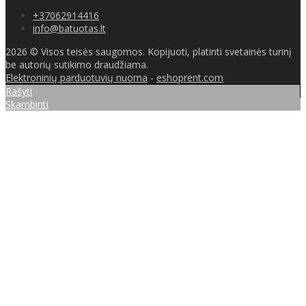
+37062914416
info@batuotas.lt
2026 © Visos teisės saugomos. Kopijuoti, platinti svetainės turinį
be autorių sutikimo draudžiama.
Elektroninių parduotuvių nuoma
-
eshoprent.com
Rašyti
Skambinti