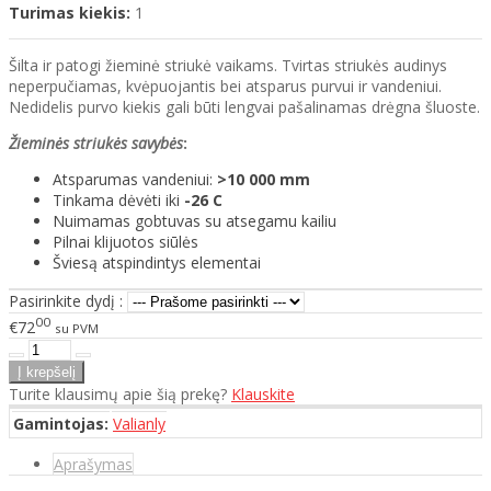
Turimas kiekis:
1
Šilta ir patogi žieminė striukė vaikams. Tvirtas striukės audinys
neperpučiamas, kvėpuojantis bei atsparus purvui ir vandeniui.
Nedidelis purvo kiekis gali būti lengvai pašalinamas drėgna šluoste.
Žieminės striukės savybės
:
Atsparumas vandeniui:
>10 000 mm
Tinkama dėvėti iki
-26 C
Nuimamas gobtuvas su atsegamu kailiu
Pilnai klijuotos siūlės
Šviesą atspindintys elementai
Pasirinkite dydį :
00
€72
su PVM
Turite klausimų apie šią prekę?
Klauskite
Gamintojas:
Valianly
Aprašymas