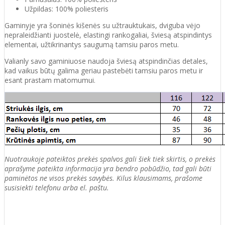
Užpildas: 100% poliesteris
Gaminyje yra šoninės kišenės su užtrauktukais, dviguba vėjo
nepraleidžianti juostelė, elastingi rankogaliai, šviesą atspindintys
elementai, užtikrinantys saugumą tamsiu paros metu.
Valianly savo gaminiuose naudoja šviesą atspindinčias detales,
kad vaikus būtų galima geriau pastebėti tamsiu paros metu ir
esant prastam matomumui.
Nuotraukoje pateiktos prekės spalvos gali šiek tiek skirtis, o prekės
aprašyme pateikta informacija yra bendro pobūdžio, tad gali būti
paminėtos ne visos prekės savybės. Kilus klausimams, prašome
susisiekti telefonu arba el. paštu.