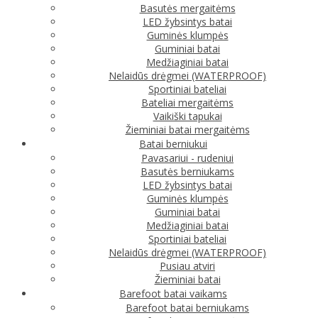
Basutės mergaitėms
LED žybsintys batai
Guminės klumpės
Guminiai batai
Medžiaginiai batai
Nelaidūs drėgmei (WATERPROOF)
Sportiniai bateliai
Bateliai mergaitėms
Vaikiški tapukai
Žieminiai batai mergaitėms
Batai berniukui
Pavasariui - rudeniui
Basutės berniukams
LED žybsintys batai
Guminės klumpės
Guminiai batai
Medžiaginiai batai
Sportiniai bateliai
Nelaidūs drėgmei (WATERPROOF)
Pusiau atviri
Žieminiai batai
Barefoot batai vaikams
Barefoot batai berniukams