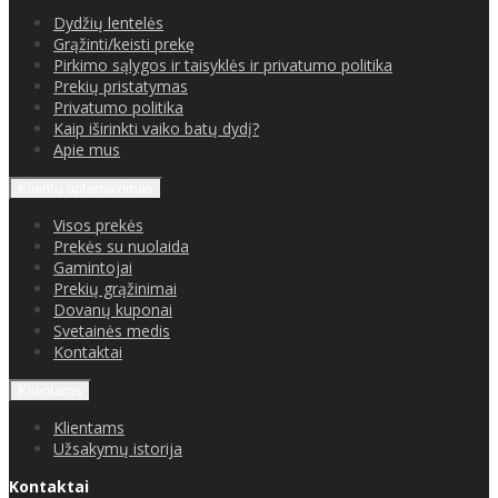
Dydžių lentelės
Grąžinti/keisti prekę
Pirkimo sąlygos ir taisyklės ir privatumo politika
Prekių pristatymas
Privatumo politika
Kaip iširinkti vaiko batų dydį?
Apie mus
Klientų aptarnavimas
Visos prekės
Prekės su nuolaida
Gamintojai
Prekių grąžinimai
Dovanų kuponai
Svetainės medis
Kontaktai
Klientams
Klientams
Užsakymų istorija
Kontaktai