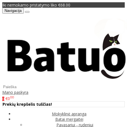
Iki nemokamo pristatymo liko €68.00
Navigacija
Mano paskyra
00
€0
0
Prekių krepšelis tuščias!
Mokyklinė apranga
Batai mergaitei
Pavasariui - rudeniui