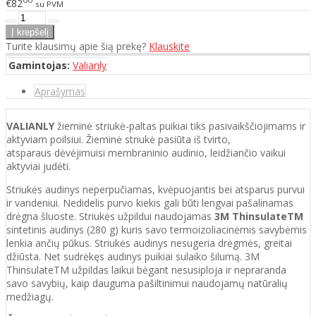
€82
su PVM
Turite klausimų apie šią prekę?
Klauskite
Gamintojas:
Valianly
Aprašymas
VALIANLY
žieminė striukė-paltas puikiai tiks pasivaikščiojimams ir
aktyviam poilsiui. Žieminė striukė pasiūta iš tvirto,
atsparaus dėvėjimuisi membraninio audinio, leidžiančio vaikui
aktyviai judėti.
Striukės audinys neperpučiamas, kvėpuojantis bei atsparus purvui
ir vandeniui. Nedidelis purvo kiekis gali būti lengvai pašalinamas
drėgna šluoste. Striukės užpildui naudojamas
3M ThinsulateTM
sintetinis audinys (280 g) kuris savo termoizoliacinėmis savybėmis
lenkia ančių pūkus. Striukės audinys nesugeria drėgmės, greitai
džiūsta. Net sudrėkęs audinys puikiai sulaiko šilumą. 3M
ThinsulateTM užpildas laikui bėgant nesusiploja ir nepraranda
savo savybių, kaip dauguma pašiltinimui naudojamų natūralių
medžiagų.