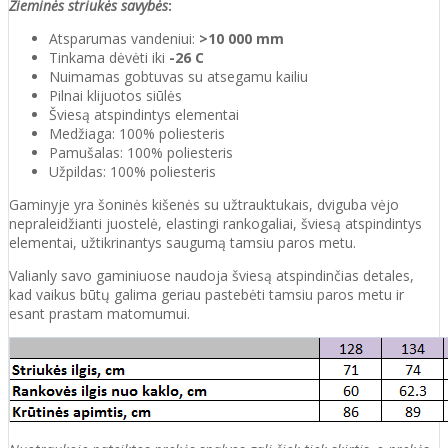
Žieminės striukės savybės
:
Atsparumas vandeniui:
>10 000 mm
Tinkama dėvėti iki
-26 C
Nuimamas gobtuvas su atsegamu kailiu
Pilnai klijuotos siūlės
Šviesą atspindintys elementai
Medžiaga: 100% poliesteris
Pamušalas: 100% poliesteris
Užpildas: 100% poliesteris
Gaminyje yra šoninės kišenės su užtrauktukais, dviguba vėjo
nepraleidžianti juostelė, elastingi rankogaliai, šviesą atspindintys
elementai, užtikrinantys saugumą tamsiu paros metu.
Valianly savo gaminiuose naudoja šviesą atspindinčias detales,
kad vaikus būtų galima geriau pastebėti tamsiu paros metu ir
esant prastam matomumui.