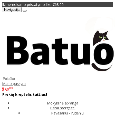
Iki nemokamo pristatymo liko €68.00
Navigacija
Mano paskyra
00
€0
0
Prekių krepšelis tuščias!
Mokyklinė apranga
Batai mergaitei
Pavasariui - rudeniui