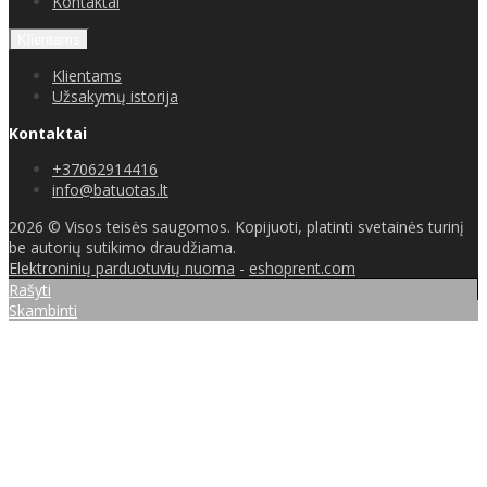
Kontaktai
Klientams
Klientams
Užsakymų istorija
Kontaktai
+37062914416
info@batuotas.lt
2026 © Visos teisės saugomos. Kopijuoti, platinti svetainės turinį
be autorių sutikimo draudžiama.
Elektroninių parduotuvių nuoma
-
eshoprent.com
Rašyti
Skambinti