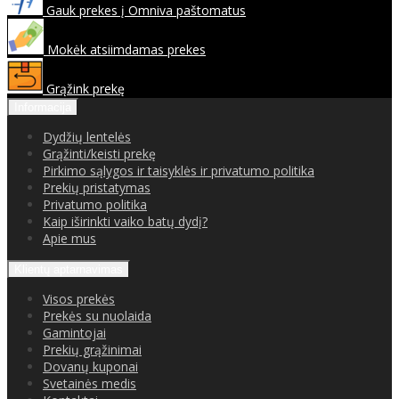
Gauk prekes į Omniva paštomatus
Mokėk atsiimdamas prekes
Grąžink prekę
Informacija
Dydžių lentelės
Grąžinti/keisti prekę
Pirkimo sąlygos ir taisyklės ir privatumo politika
Prekių pristatymas
Privatumo politika
Kaip iširinkti vaiko batų dydį?
Apie mus
Klientų aptarnavimas
Visos prekės
Prekės su nuolaida
Gamintojai
Prekių grąžinimai
Dovanų kuponai
Svetainės medis