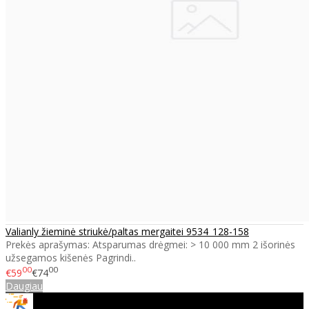
Valianly žieminė striukė/paltas mergaitei 9534_128-158
Prekės aprašymas: Atsparumas drėgmei: > 10 000 mm 2 išorinės
užsegamos kišenės Pagrindi..
00
00
€59
€74
Daugiau