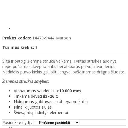
Prekės kodas:
14478-9444_Maroon
Turimas kiekis:
1
Šilta ir patogi žieminė striukė vaikams. Tvirtas striukės audinys
neperpučiamas, kvėpuojantis bei atsparus purvui ir vandeniui.
Nedidelis purvo kiekis gali būti lengvai pašalinamas drėgna šluoste.
Žieminės striukės savybės
:
Atsparumas vandeniui:
>10 000 mm
Tinkama dėvėti iki
-26 C
Nuimamas gobtuvas su atsegamu kailiu
Pilnai klijuotos siūlės
Šviesą atspindintys elementai
Pasirinkite dydį :
00