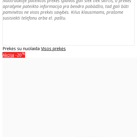
Nuotraukoje pateiktos prekės spalvos gali šiek tiek skirtis, o prekės
aprašyme pateikta informacija yra bendro pobūdžio, tad gali būti
paminėtos ne visos prekės savybės. Kilus klausimams, prašome
susisiekti telefonu arba el. paštu.
Prekės su nuolaida
Visos prekės
%
Akcija
-20