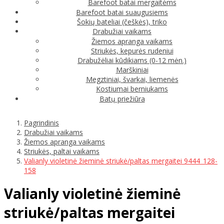
Barefoot batai mergaitėms
Barefoot batai suaugusiems
Šokių bateliai (češkės), triko
Drabužiai vaikams
Žiemos apranga vaikams
Striukės, kepurės rudeniui
Drabužėliai kūdikiams (0-12 mėn.)
Marškiniai
Megztiniai, švarkai, liemenės
Kostiumai berniukams
Batų priežiūra
Pagrindinis
Drabužiai vaikams
Žiemos apranga vaikams
Striukės, paltai vaikams
Valianly violetinė žieminė striukė/paltas mergaitei 9444_128-
158
Valianly violetinė žieminė
striukė/paltas mergaitei