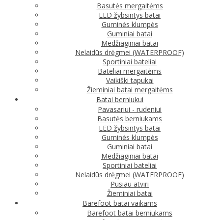
Basutės mergaitėms
LED žybsintys batai
Guminės klumpės
Guminiai batai
Medžiaginiai batai
Nelaidūs drėgmei (WATERPROOF)
Sportiniai bateliai
Bateliai mergaitėms
Vaikiški tapukai
Žieminiai batai mergaitėms
Batai berniukui
Pavasariui - rudeniui
Basutės berniukams
LED žybsintys batai
Guminės klumpės
Guminiai batai
Medžiaginiai batai
Sportiniai bateliai
Nelaidūs drėgmei (WATERPROOF)
Pusiau atviri
Žieminiai batai
Barefoot batai vaikams
Barefoot batai berniukams