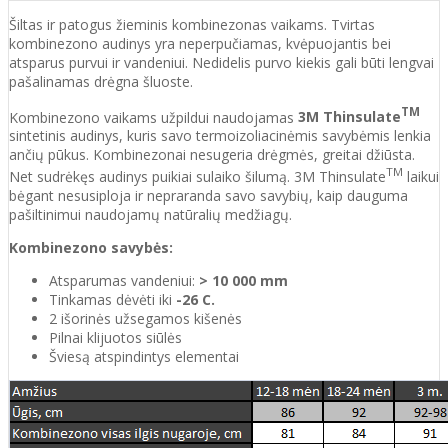
Šiltas ir patogus žieminis kombinezonas vaikams. Tvirtas
kombinezono audinys yra neperpučiamas, kvėpuojantis bei
atsparus purvui ir vandeniui. Nedidelis purvo kiekis gali būti lengvai
pašalinamas drėgna šluoste.
TM
Kombinezono vaikams užpildui naudojamas
3M Thinsulate
sintetinis audinys, kuris savo termoizoliacinėmis savybėmis lenkia
ančių pūkus. Kombinezonai nesugeria drėgmės, greitai džiūsta.
TM
Net sudrėkęs audinys puikiai sulaiko šilumą. 3M Thinsulate
laikui
bėgant nesusiploja ir nepraranda savo savybių, kaip dauguma
pašiltinimui naudojamų natūralių medžiagų.
Kombinezono savybės:
Atsparumas vandeniui:
> 10 000 mm
Tinkamas dėvėti iki
-26 C.
2 išorinės užsegamos kišenės
Pilnai klijuotos siūlės
Šviesą atspindintys elementai