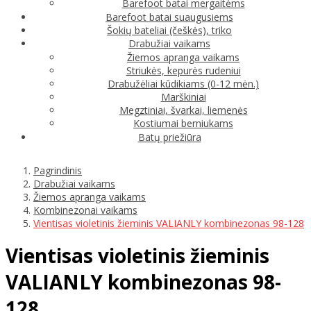
Barefoot batai mergaitėms
Barefoot batai suaugusiems
Šokių bateliai (češkės), triko
Drabužiai vaikams
Žiemos apranga vaikams
Striukės, kepurės rudeniui
Drabužėliai kūdikiams (0-12 mėn.)
Marškiniai
Megztiniai, švarkai, liemenės
Kostiumai berniukams
Batų priežiūra
Pagrindinis
Drabužiai vaikams
Žiemos apranga vaikams
Kombinezonai vaikams
Vientisas violetinis žieminis VALIANLY kombinezonas 98-128
Vientisas violetinis žieminis
VALIANLY kombinezonas 98-
128