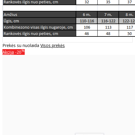
Prekės su nuolaida
Visos prekės
%
Akcija
-20