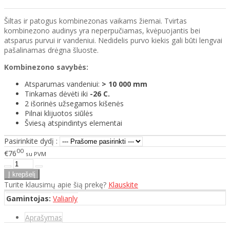
Šiltas ir patogus kombinezonas vaikams žiemai. Tvirtas
kombinezono audinys yra neperpučiamas, kvėpuojantis bei
atsparus purvui ir vandeniui. Nedidelis purvo kiekis gali būti lengvai
pašalinamas drėgna šluoste.
Kombinezono savybės:
Atsparumas vandeniui:
> 10 000 mm
Tinkamas dėvėti iki
-26 C.
2 išorinės užsegamos kišenės
Pilnai klijuotos siūlės
Šviesą atspindintys elementai
Pasirinkite dydį :
00
€76
su PVM
Turite klausimų apie šią prekę?
Klauskite
Gamintojas:
Valianly
Aprašymas