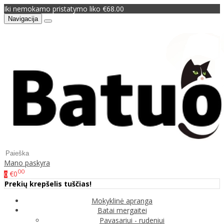
Iki nemokamo pristatymo liko €68.00
Navigacija
Mano paskyra
00
€0
0
Prekių krepšelis tuščias!
Mokyklinė apranga
Batai mergaitei
Pavasariui - rudeniui