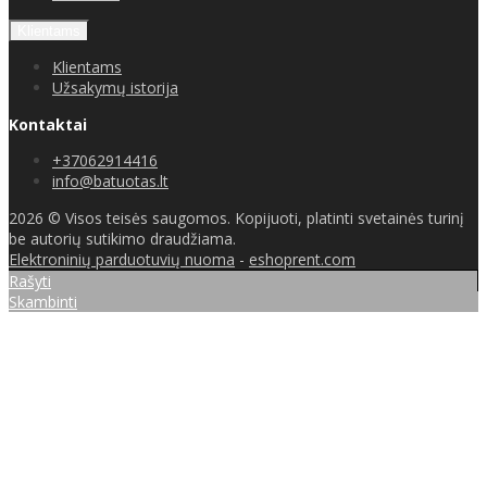
Klientams
Klientams
Užsakymų istorija
Kontaktai
+37062914416
info@batuotas.lt
2026 © Visos teisės saugomos. Kopijuoti, platinti svetainės turinį
be autorių sutikimo draudžiama.
Elektroninių parduotuvių nuoma
-
eshoprent.com
Rašyti
Skambinti