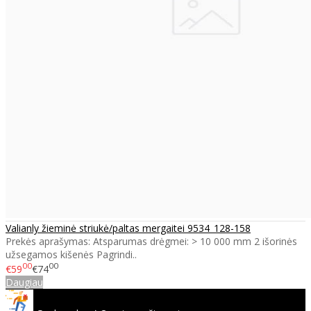
Valianly žieminė striukė/paltas mergaitei 9534_128-158
Prekės aprašymas: Atsparumas drėgmei: > 10 000 mm 2 išorinės
užsegamos kišenės Pagrindi..
00
00
€59
€74
Daugiau