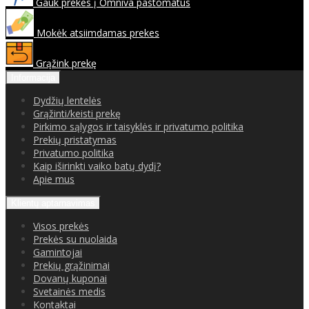
Gauk prekes į Omniva paštomatus
Mokėk atsiimdamas prekes
Grąžink prekę
Informacija
Dydžių lentelės
Grąžinti/keisti prekę
Pirkimo sąlygos ir taisyklės ir privatumo politika
Prekių pristatymas
Privatumo politika
Kaip iširinkti vaiko batų dydį?
Apie mus
Klientų aptarnavimas
Visos prekės
Prekės su nuolaida
Gamintojai
Prekių grąžinimai
Dovanų kuponai
Svetainės medis
Kontaktai