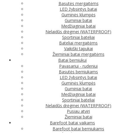
Basutės mergaitėms
LED žybsintys batai
Guminės klumpės
Guminiai batai
Medžiaginiai batai
Nelaidūs drėgmei (WATERPROOF)
Sportiniai bateliai
Bateliai mergaitėms
Vaikiški tapukai
Žieminiai batai mergaitėms
Batai berniukui
Pavasariui - rudeniui
Basutės berniukams
LED žybsintys batai
Guminės klumpės
Guminiai batai
Medžiaginiai batai
Sportiniai bateliai
Nelaidūs drėgmei (WATERPROOF)
Pusiau atviri
Žieminiai batai
Barefoot batai vaikams
Barefoot batai berniukams