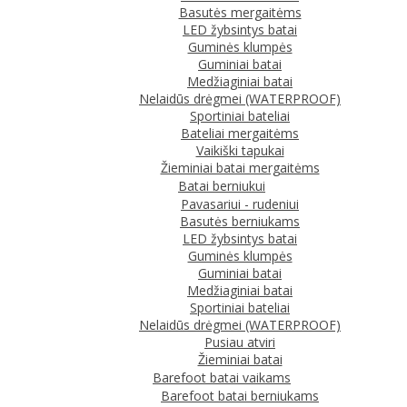
Basutės mergaitėms
LED žybsintys batai
Guminės klumpės
Guminiai batai
Medžiaginiai batai
Nelaidūs drėgmei (WATERPROOF)
Sportiniai bateliai
Bateliai mergaitėms
Vaikiški tapukai
Žieminiai batai mergaitėms
Batai berniukui
Pavasariui - rudeniui
Basutės berniukams
LED žybsintys batai
Guminės klumpės
Guminiai batai
Medžiaginiai batai
Sportiniai bateliai
Nelaidūs drėgmei (WATERPROOF)
Pusiau atviri
Žieminiai batai
Barefoot batai vaikams
Barefoot batai berniukams