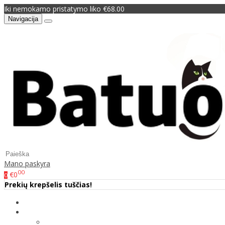
Iki nemokamo pristatymo liko €68.00
Navigacija
Mano paskyra
00
€0
0
Prekių krepšelis tuščias!