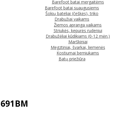
Barefoot batai mergaitėms
Barefoot batai suaugusiems
Šokių bateliai (češkės), triko
Drabužiai vaikams
Žiemos apranga vaikams
Striukės, kepurės rudeniui
Drabužėliai kūdikiams (0-12 mėn.)
Marškiniai
Megztiniai, švarkai, liemenės
Kostiumai berniukams
Batų priežiūra
61691BM