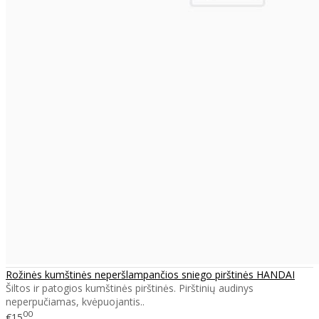
Rožinės kumštinės neperšlampančios sniego pirštinės HANDAI
Šiltos ir patogios kumštinės pirštinės. Pirštinių audinys
neperpučiamas, kvėpuojantis..
00
€15