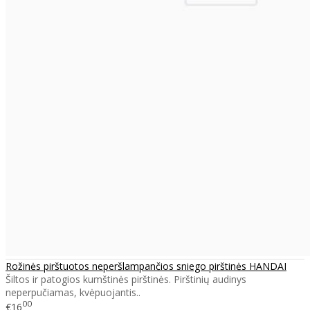
Rožinės pirštuotos neperšlampančios sniego pirštinės HANDAI
Šiltos ir patogios kumštinės pirštinės. Pirštinių audinys
neperpučiamas, kvėpuojantis..
00
€16