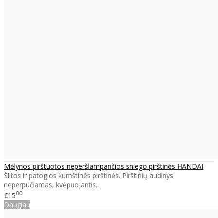
Mėlynos pirštuotos neperšlampančios sniego pirštinės HANDAI
Šiltos ir patogios kumštinės pirštinės. Pirštinių audinys
neperpučiamas, kvėpuojantis..
00
€15
Daugiau