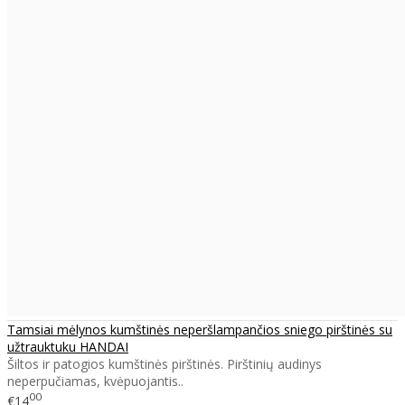
Tamsiai mėlynos kumštinės neperšlampančios sniego pirštinės su
užtrauktuku HANDAI
Šiltos ir patogios kumštinės pirštinės. Pirštinių audinys
neperpučiamas, kvėpuojantis..
00
€14