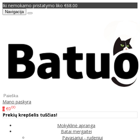
Iki nemokamo pristatymo liko €68.00
Navigacija
Mano paskyra
00
€0
0
Prekių krepšelis tuščias!
Mokyklinė apranga
Batai mergaitei
Pavasariui - rudeniui