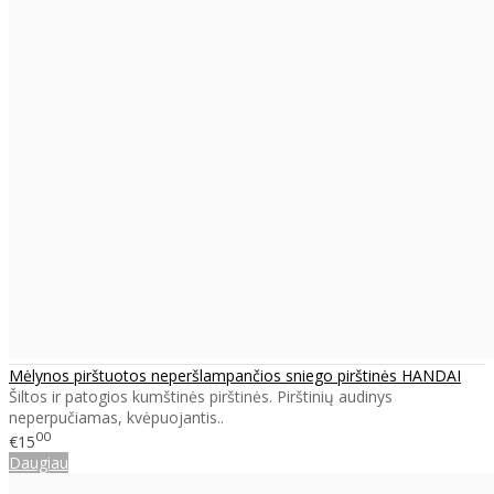
Mėlynos pirštuotos neperšlampančios sniego pirštinės HANDAI
Šiltos ir patogios kumštinės pirštinės. Pirštinių audinys
neperpučiamas, kvėpuojantis..
00
€15
Daugiau