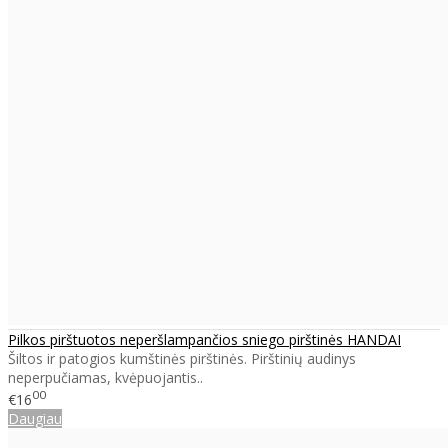
Pilkos pirštuotos neperšlampančios sniego pirštinės HANDAI
Šiltos ir patogios kumštinės pirštinės. Pirštinių audinys
neperpučiamas, kvėpuojantis..
00
€16
Daugiau