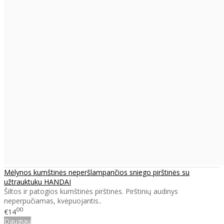
Mėlynos kumštinės neperšlampančios sniego pirštinės su
užtrauktuku HANDAI
Šiltos ir patogios kumštinės pirštinės. Pirštinių audinys
neperpučiamas, kvėpuojantis..
00
€14
Daugiau