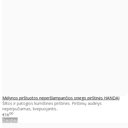
Mėlynos pirštuotos neperšlampančios sniego pirštinės HANDAI
Šiltos ir patogios kumštinės pirštinės. Pirštinių audinys
neperpučiamas, kvėpuojantis..
00
€16
Daugiau