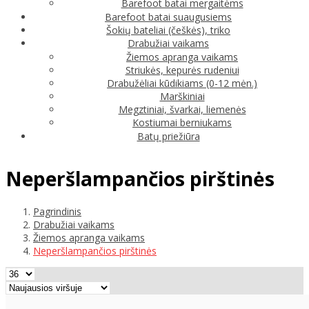
Barefoot batai mergaitėms
Barefoot batai suaugusiems
Šokių bateliai (češkės), triko
Drabužiai vaikams
Žiemos apranga vaikams
Striukės, kepurės rudeniui
Drabužėliai kūdikiams (0-12 mėn.)
Marškiniai
Megztiniai, švarkai, liemenės
Kostiumai berniukams
Batų priežiūra
Neperšlampančios pirštinės
Pagrindinis
Drabužiai vaikams
Žiemos apranga vaikams
Neperšlampančios pirštinės