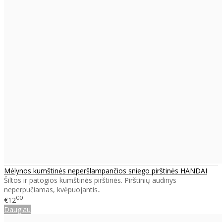
Mėlynos kumštinės neperšlampančios sniego pirštinės HANDAI
Šiltos ir patogios kumštinės pirštinės. Pirštinių audinys
neperpučiamas, kvėpuojantis..
00
€12
Daugiau