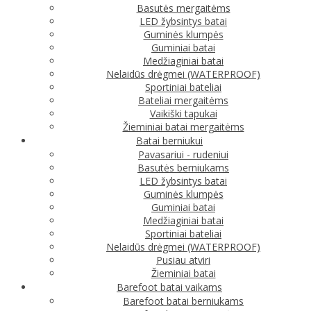
Basutės mergaitėms
LED žybsintys batai
Guminės klumpės
Guminiai batai
Medžiaginiai batai
Nelaidūs drėgmei (WATERPROOF)
Sportiniai bateliai
Bateliai mergaitėms
Vaikiški tapukai
Žieminiai batai mergaitėms
Batai berniukui
Pavasariui - rudeniui
Basutės berniukams
LED žybsintys batai
Guminės klumpės
Guminiai batai
Medžiaginiai batai
Sportiniai bateliai
Nelaidūs drėgmei (WATERPROOF)
Pusiau atviri
Žieminiai batai
Barefoot batai vaikams
Barefoot batai berniukams