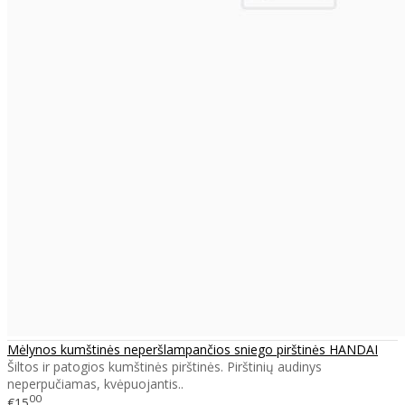
Mėlynos kumštinės neperšlampančios sniego pirštinės HANDAI
Šiltos ir patogios kumštinės pirštinės. Pirštinių audinys
neperpučiamas, kvėpuojantis..
00
€15