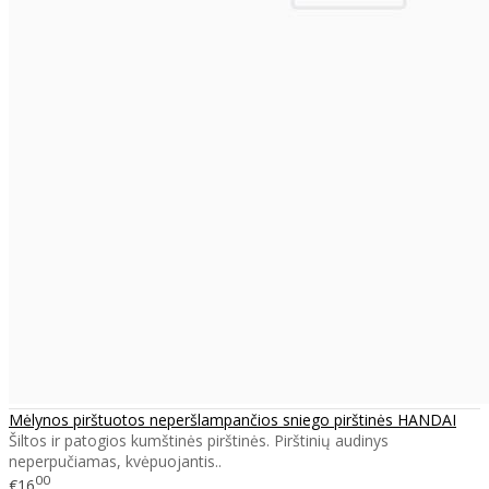
Mėlynos pirštuotos neperšlampančios sniego pirštinės HANDAI
Šiltos ir patogios kumštinės pirštinės. Pirštinių audinys
neperpučiamas, kvėpuojantis..
00
€16