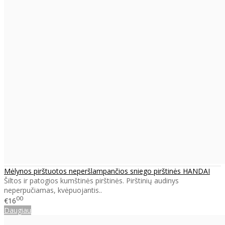
Mėlynos pirštuotos neperšlampančios sniego pirštinės HANDAI
Šiltos ir patogios kumštinės pirštinės. Pirštinių audinys
neperpučiamas, kvėpuojantis..
00
€16
Daugiau