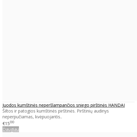
Juodos kumštinės neperšlampančios sniego pirštinės HANDAI
Šiltos ir patogios kumštinės pirštinės. Pirštinių audinys
neperpučiamas, kvėpuojantis..
00
€15
Daugiau