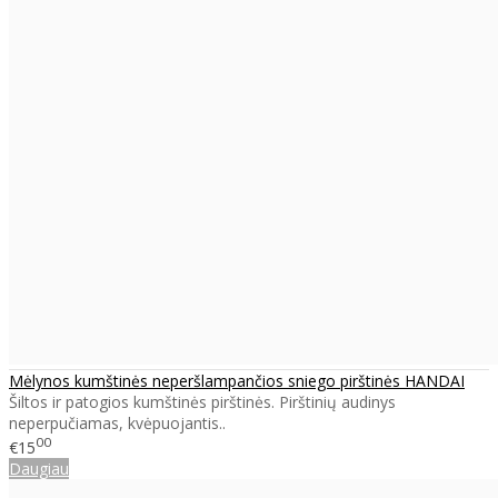
Mėlynos kumštinės neperšlampančios sniego pirštinės HANDAI
Šiltos ir patogios kumštinės pirštinės. Pirštinių audinys
neperpučiamas, kvėpuojantis..
00
€15
Daugiau