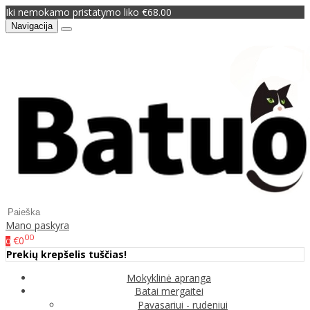
Iki nemokamo pristatymo liko €68.00
Navigacija
Mano paskyra
00
€0
0
Prekių krepšelis tuščias!
Mokyklinė apranga
Batai mergaitei
Pavasariui - rudeniui