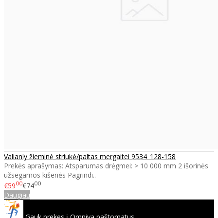
Valianly žieminė striukė/paltas mergaitei 9534_128-158
Prekės aprašymas: Atsparumas drėgmei: > 10 000 mm 2 išorinės
užsegamos kišenės Pagrindi..
00
00
€59
€74
Daugiau
Gauk prekes į Omniva paštomatus