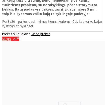
ar kelių raiščių traumų. Rekomenduojama vaikams,
turintiems problemų su netaisyklingu pėdos statymu ar
keliais. Batų padas yra pakreiptas iš vidaus į išorę 5 mm
taip išlaikydamas vaiko koją taisyklingoje padėtyje.
Ponte20 - puikus pasirinkimas tiems, kuriems rūpi, kad vaiko kojos
vystytųsi taisyklingai.
Prekės su nuolaida
Visos prekės
%
Akcija
-20