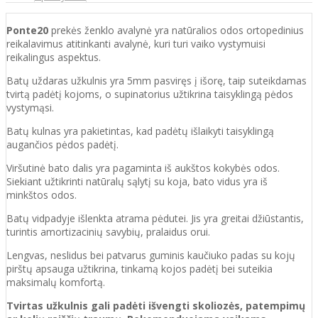
Ponte20
prekės ženklo avalynė yra natūralios odos ortopedinius
reikalavimus atitinkanti
avalynė, kuri
turi vaiko vystymuisi
reikalingus aspektus.
Batų uždaras užkulnis yra 5mm pasviręs į išorę, taip suteikdamas
tvirtą padėtį kojoms, o supinatorius užtikrina taisyklingą pėdos
vystymąsi.
Batų kulnas yra pakietintas, kad padėtų išlaikyti taisyklingą
augančios pėdos padėtį.
Viršutinė bato dalis yra pagaminta iš aukštos
kokybės odos.
Siekiant užtikrinti natūralų sąlytį su koja, bato vidus yra iš
minkštos odos.
Batų vidpadyje išlenkta atrama pėdutei. Jis yra greitai džiūstantis,
turintis amortizacinių savybių, pralaidus orui.
Lengvas, neslidus bei patvarus guminis kaučiuko padas su kojų
pirštų apsauga užtikrina, tinkamą kojos padėtį bei suteikia
maksimalų komfortą.
Tvirtas užkulnis gali padėti išvengti skoliozės, patempimų