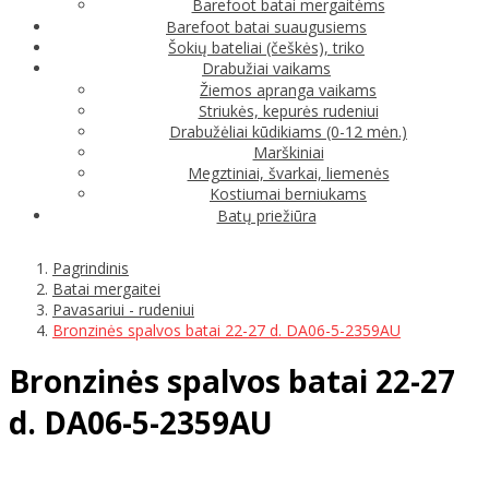
Barefoot batai mergaitėms
Barefoot batai suaugusiems
Šokių bateliai (češkės), triko
Drabužiai vaikams
Žiemos apranga vaikams
Striukės, kepurės rudeniui
Drabužėliai kūdikiams (0-12 mėn.)
Marškiniai
Megztiniai, švarkai, liemenės
Kostiumai berniukams
Batų priežiūra
Pagrindinis
Batai mergaitei
Pavasariui - rudeniui
Bronzinės spalvos batai 22-27 d. DA06-5-2359AU
Bronzinės spalvos batai 22-27
d. DA06-5-2359AU