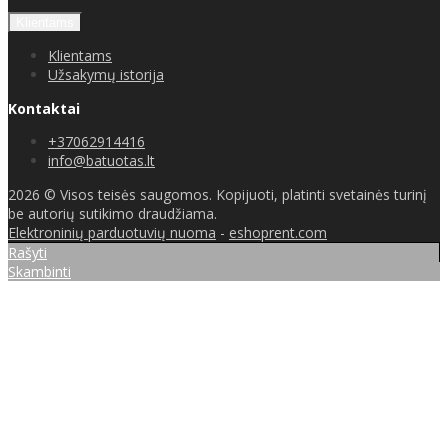
Klientams
Klientams
Užsakymų istorija
Kontaktai
+37062914416
info@batuotas.lt
2026 © Visos teisės saugomos. Kopijuoti, platinti svetainės turinį
be autorių sutikimo draudžiama.
Elektroninių parduotuvių nuoma
-
eshoprent.com
Rašyti
Skambinti