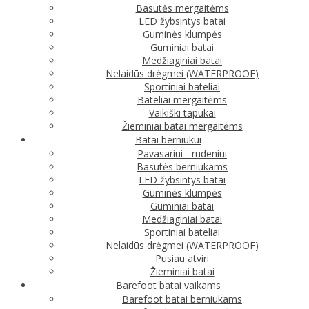
Basutės mergaitėms
LED žybsintys batai
Guminės klumpės
Guminiai batai
Medžiaginiai batai
Nelaidūs drėgmei (WATERPROOF)
Sportiniai bateliai
Bateliai mergaitėms
Vaikiški tapukai
Žieminiai batai mergaitėms
Batai berniukui
Pavasariui - rudeniui
Basutės berniukams
LED žybsintys batai
Guminės klumpės
Guminiai batai
Medžiaginiai batai
Sportiniai bateliai
Nelaidūs drėgmei (WATERPROOF)
Pusiau atviri
Žieminiai batai
Barefoot batai vaikams
Barefoot batai berniukams