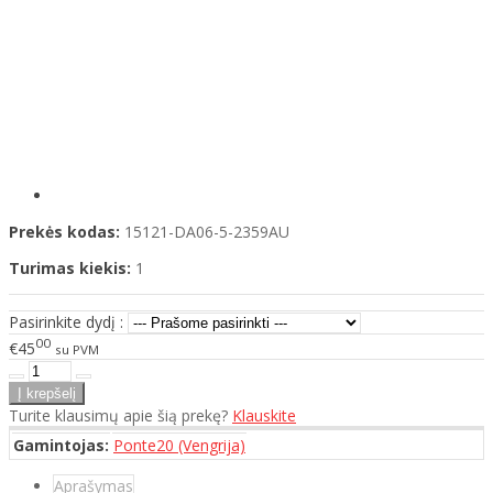
Prekės kodas:
15121-DA06-5-2359AU
Turimas kiekis:
1
Pasirinkite dydį :
00
€45
su PVM
Turite klausimų apie šią prekę?
Klauskite
Gamintojas:
Ponte20 (Vengrija)
Aprašymas