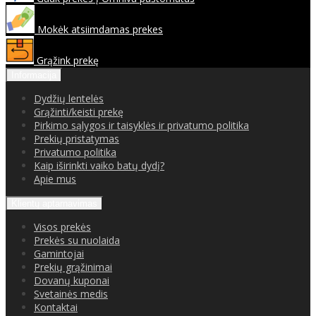
Mokėk atsiimdamas prekes
Grąžink prekę
Informacija
Dydžių lentelės
Grąžinti/keisti prekę
Pirkimo sąlygos ir taisyklės ir privatumo politika
Prekių pristatymas
Privatumo politika
Kaip iširinkti vaiko batų dydį?
Apie mus
Klientų aptarnavimas
Visos prekės
Prekės su nuolaida
Gamintojai
Prekių grąžinimai
Dovanų kuponai
Svetainės medis
Kontaktai