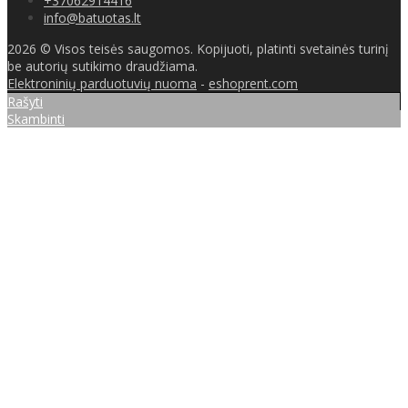
+37062914416
info@batuotas.lt
2026 © Visos teisės saugomos. Kopijuoti, platinti svetainės turinį
be autorių sutikimo draudžiama.
Elektroninių parduotuvių nuoma
-
eshoprent.com
Rašyti
Skambinti