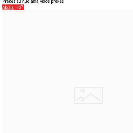
Prekės su nuolaida
Visos prekės
%
Akcija
-20