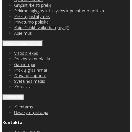
Grąžinti/keisti prekę
Pirkimo sąlygos ir taisyklės ir privatumo politika
Prekių pristatymas
Privatumo politika
Kaip iširinkti vaiko batų dydį?
Apie mus
Klientų aptarnavimas
Visos prekės
Prekės su nuolaida
Gamintojai
Prekių grąžinimai
Dovanų kuponai
Svetainės medis
Kontaktai
Klientams
Klientams
Užsakymų istorija
Kontaktai