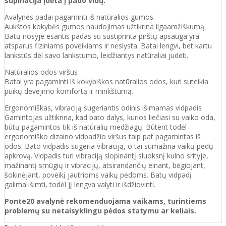
supinacija įdėta į pado vidų.
Avalynės padai pagaminti iš natūralios gumos.
Aukštos kokybės gumos naudojimas užtikrina ilgaamžiškumą.
Batų nosyje esantis padas su sustiprinta pirštų apsauga yra
atsparus fiziniams poveikiams ir neslysta. Batai lengvi, bet kartu
lankstūs dėl savo lankstumo, leidžiantys natūraliai judėti.
Natūralios odos viršus
Batai yra pagaminti iš kokybiškos natūralios odos, kuri suteikia
puikų dėvėjimo komfortą ir minkštumą.
Ergonomiškas, vibraciją sugeriantis odinis išimamas vidpadis
Gamintojas užtikrina, kad bato dalys, kurios liečiasi su vaiko oda,
būtų pagamintos tik iš natūralių medžiagų. Būtent todėl
ergonomiško dizaino vidpadžio viršus taip pat pagamintas iš
odos. Bato vidpadis sugeria vibraciją, o tai sumažina vaikų pėdų
apkrovą. Vidpadis turi vibraciją slopinantį sluoksnį kulno srityje,
mažinantį smūgių ir vibracijų, atsirandančių einant, bėgiojant,
šokinėjant, poveikį jautrioms vaikų pėdoms. Batų vidpadį
galima išimti, todėl jį lengva valyti ir išdžiovinti.
Ponte20 avalynė rekomenduojama vaikams, turintiems
problemų su netaisyklingu pėdos statymu ar keliais.