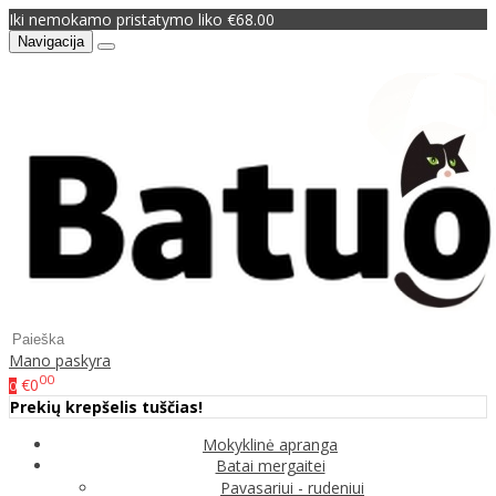
Iki nemokamo pristatymo liko €68.00
Navigacija
Mano paskyra
00
€0
0
Prekių krepšelis tuščias!
Mokyklinė apranga
Batai mergaitei
Pavasariui - rudeniui