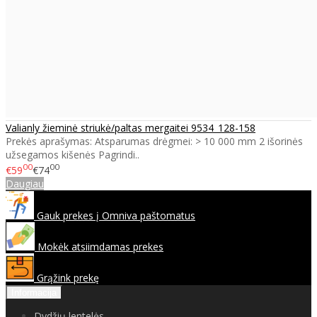
Valianly žieminė striukė/paltas mergaitei 9534_128-158
Prekės aprašymas: Atsparumas drėgmei: > 10 000 mm 2 išorinės
užsegamos kišenės Pagrindi..
00
00
€59
€74
Daugiau
Gauk prekes į Omniva paštomatus
Mokėk atsiimdamas prekes
Grąžink prekę
Informacija
Dydžių lentelės