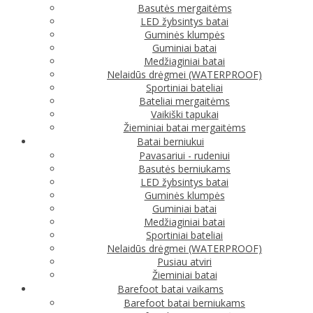
Basutės mergaitėms
LED žybsintys batai
Guminės klumpės
Guminiai batai
Medžiaginiai batai
Nelaidūs drėgmei (WATERPROOF)
Sportiniai bateliai
Bateliai mergaitėms
Vaikiški tapukai
Žieminiai batai mergaitėms
Batai berniukui
Pavasariui - rudeniui
Basutės berniukams
LED žybsintys batai
Guminės klumpės
Guminiai batai
Medžiaginiai batai
Sportiniai bateliai
Nelaidūs drėgmei (WATERPROOF)
Pusiau atviri
Žieminiai batai
Barefoot batai vaikams
Barefoot batai berniukams