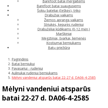
Barefoot batai mergaitėms
Barefoot batai suaugusiems
Šokių bateliai (češkės), triko
Drabužiai vaikams
Žiemos apranga vaikams
Striukės, kepurės rudeniui
Drabužėliai kūdikiams (0-12 mėn.)
Marškiniai
Megztiniai, švarkai, liemenės
Kostiumai berniukams
Batų priežiūra
Pagrindinis
Batai berniukui
Pavasariui - rudeniui
Aulinukai rudeniui berniukams
Mėlyni vandeniui atsparūs batai 22-27 d. DA06-4-2585
Mėlyni vandeniui atsparūs
batai 22-27 d. DA06-4-2585