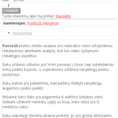
su PVM
Turite klausimų apie šią prekę?
Klauskite
Gamintojas:
Ponte20 (Vengrija)
Aprašymas
Ponte20
prekės ženklo avalynė yra natūralios odos ortopedinius
reikalavimus atitinkanti
avalynė, kuri
turi vaiko vystymuisi
reikalingus aspektus.
Batų uždaras užkulnis yra 5mm pasviręs į išorę, taip suteikdamas
tvirtą padėtį kojoms, o supinatorius užtikrina taisyklingą pėdos
vystymąsi.
Batų kulnas yra pakietintas, kad padėtų išlaikyti taisyklingą
augančios pėdos padėtį.
Viršutinė bato dalis yra pagaminta iš aukštos
kokybės odos.
Siekiant užtikrinti natūralų sąlytį su koja, bato vidus yra iš
minkštos odos.
Batų vidpadyje išlenkta atrama pėdutei. Jis yra greitai džiūstantis,