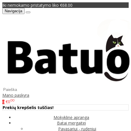
Iki nemokamo pristatymo liko €68.00
Navigacija
Mano paskyra
00
€0
0
Prekių krepšelis tuščias!
Mokyklinė apranga
Batai mergaitei
Pavasariui - rudeniui