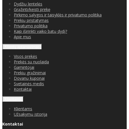
Dydžių lentelės
Grąžinti/keisti prekę
Pirkimo sąlygos ir taisyklės ir privatumo politika
Prekių pristatymas
Privatumo politika
Kaip iširinkti vaiko batų dydį?
Apie mus
Klientų aptarnavimas
Visos prekės
Prekės su nuolaida
Gamintojai
Prekių grąžinimai
Dovanų kuponai
Svetainės medis
Kontaktai
Klientams
Klientams
Užsakymų istorija
Kontaktai