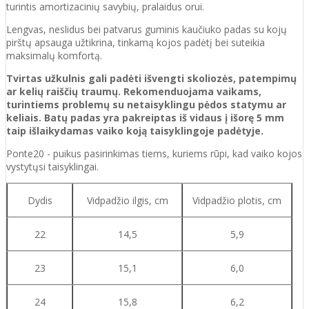
turintis amortizacinių savybių, pralaidus orui.
Lengvas, neslidus bei patvarus guminis kaučiuko padas su kojų
pirštų apsauga užtikrina, tinkamą kojos padėtį bei suteikia
maksimalų komfortą.
Tvirtas užkulnis gali padėti išvengti skoliozės, patempimų
ar kelių raiščių traumų. Rekomenduojama vaikams,
turintiems problemų su netaisyklingu pėdos statymu ar
keliais. Batų padas yra pakreiptas iš vidaus į išorę 5 mm
taip išlaikydamas vaiko koją taisyklingoje padėtyje.
Ponte20 - puikus pasirinkimas tiems, kuriems rūpi, kad vaiko kojos
vystytųsi taisyklingai.
Dydis
Vidpadžio ilgis, cm
Vidpadžio plotis, cm
22
14,5
5,9
23
15,1
6,0
24
15,8
6,2