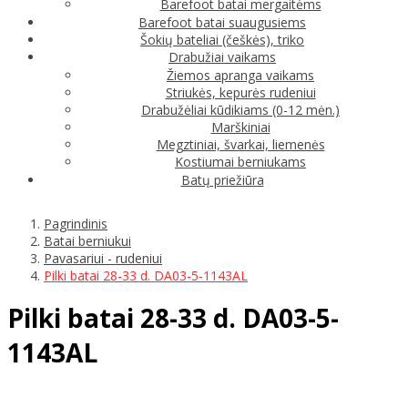
Barefoot batai mergaitėms
Barefoot batai suaugusiems
Šokių bateliai (češkės), triko
Drabužiai vaikams
Žiemos apranga vaikams
Striukės, kepurės rudeniui
Drabužėliai kūdikiams (0-12 mėn.)
Marškiniai
Megztiniai, švarkai, liemenės
Kostiumai berniukams
Batų priežiūra
Pagrindinis
Batai berniukui
Pavasariui - rudeniui
Pilki batai 28-33 d. DA03-5-1143AL
Pilki batai 28-33 d. DA03-5-
1143AL