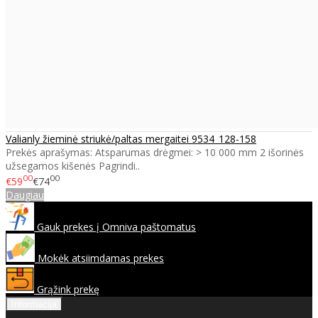
Valianly žieminė striukė/paltas mergaitei 9534_128-158
Prekės aprašymas: Atsparumas drėgmei: > 10 000 mm 2 išorinės
užsegamos kišenės Pagrindi..
00
00
€59
€74
Daugiau
Gauk prekes į Omniva paštomatus
Mokėk atsiimdamas prekes
Grąžink prekę
Informacija