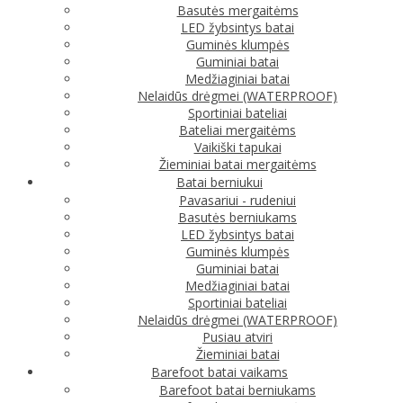
Basutės mergaitėms
LED žybsintys batai
Guminės klumpės
Guminiai batai
Medžiaginiai batai
Nelaidūs drėgmei (WATERPROOF)
Sportiniai bateliai
Bateliai mergaitėms
Vaikiški tapukai
Žieminiai batai mergaitėms
Batai berniukui
Pavasariui - rudeniui
Basutės berniukams
LED žybsintys batai
Guminės klumpės
Guminiai batai
Medžiaginiai batai
Sportiniai bateliai
Nelaidūs drėgmei (WATERPROOF)
Pusiau atviri
Žieminiai batai
Barefoot batai vaikams
Barefoot batai berniukams