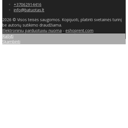
+37062914416
info@batuotas.lt
2026 © Visos teisės saugomos. Kopijuoti, platinti svetainės turinį
be autorių sutikimo draudžiama.
Elektroninių parduotuvių nuoma
-
eshoprent.com
Rašyti
Skambinti