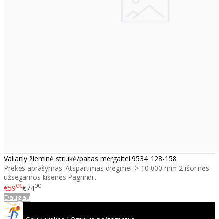
Valianly žieminė striukė/paltas mergaitei 9534_128-158
Prekės aprašymas: Atsparumas drėgmei: > 10 000 mm 2 išorinės
užsegamos kišenės Pagrindi..
00
00
€59
€74
Daugiau