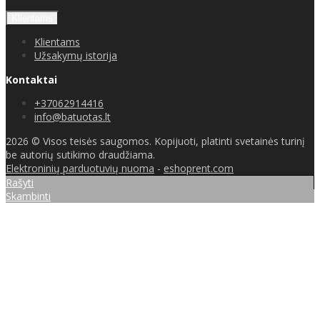
Klientams
Klientams
Užsakymų istorija
Kontaktai
+37062914416
info@batuotas.lt
2026 © Visos teisės saugomos. Kopijuoti, platinti svetainės turinį
be autorių sutikimo draudžiama.
Elektroninių parduotuvių nuoma
-
eshoprent.com
Rašyti
Skambinti