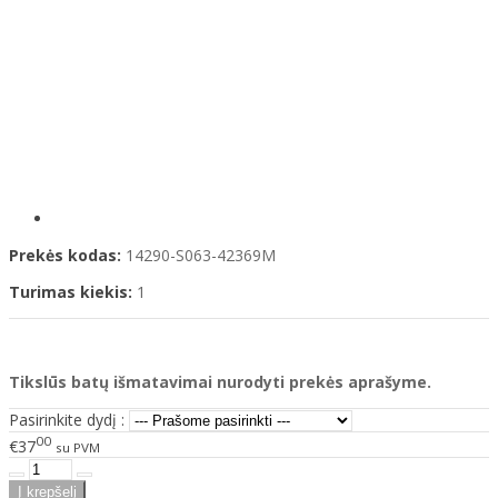
Prekės kodas:
14290-S063-42369M
Turimas kiekis:
1
Tikslūs batų išmatavimai nurodyti prekės aprašyme.
Pasirinkite dydį :
00
€37
su PVM