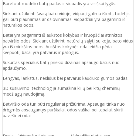
Barefoot modelio batų padas ir vidpadis yra visiškai lygūs.
Siekiant užtikrinti švarą bato viduje, vidpadį galima išimti, todėl jis
gali būti plaunamas ar džiovinamas. Vidpadžiai yra pagaminti iš
natūralios odos.
Batai yra pagaminti iš aukštos kokybės ir kruopščiai atrinktos
batviršio odos. Siekiant užtikrinti natūralų sąlytį su koja, bato vidus
yra iš minkštos odos. Aukštos kokybės oda leidžia pėdai
kvėpuoti, batai yra patvarūs ir patogūs.
Sukurtas specialus batų priekio dizainas apsaugo batus nuo
apdaužymo.
Lengvas, lankstus, neslidus bei patvarus kaučiuko gumos padas.
3D susiuvimo technologija sumažina klijų bei kitų cheminių
medžiagų naudojimą.
Batviršio oda turi būti reguliariai prižiūrima. Apsaugai tinka nuo
drėgmės apsaugantys purškalai, odos vaškai bei tepalai, skirti
paviršinei odai.
Dydis
Vidpadžio ilgis, cm
Vidpadžio plotis, cm