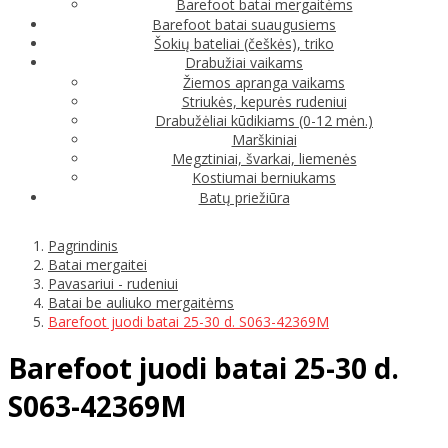
Barefoot batai mergaitėms
Barefoot batai suaugusiems
Šokių bateliai (češkės), triko
Drabužiai vaikams
Žiemos apranga vaikams
Striukės, kepurės rudeniui
Drabužėliai kūdikiams (0-12 mėn.)
Marškiniai
Megztiniai, švarkai, liemenės
Kostiumai berniukams
Batų priežiūra
Pagrindinis
Batai mergaitei
Pavasariui - rudeniui
Batai be auliuko mergaitėms
Barefoot juodi batai 25-30 d. S063-42369M
Barefoot juodi batai 25-30 d.
S063-42369M