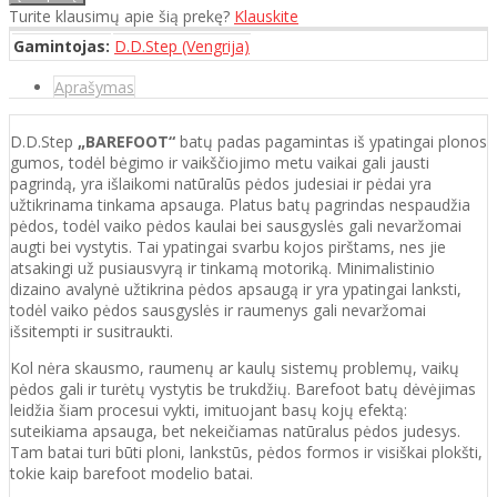
Turite klausimų apie šią prekę?
Klauskite
Gamintojas:
D.D.Step (Vengrija)
Aprašymas
D.D.Step
„BAREFOOT“
batų padas pagamintas iš ypatingai plonos
gumos, todėl bėgimo ir vaikščiojimo metu vaikai gali jausti
pagrindą, yra išlaikomi natūralūs pėdos judesiai ir pėdai yra
užtikrinama tinkama apsauga. Platus batų pagrindas nespaudžia
pėdos, todėl vaiko pėdos kaulai bei sausgyslės gali nevaržomai
augti bei vystytis. Tai ypatingai svarbu kojos pirštams, nes jie
atsakingi už pusiausvyrą ir tinkamą motoriką. Minimalistinio
dizaino avalynė užtikrina pėdos apsaugą ir yra ypatingai lanksti,
todėl vaiko pėdos sausgyslės ir raumenys gali nevaržomai
išsitempti ir susitraukti.
Kol nėra skausmo, raumenų ar kaulų sistemų problemų, vaikų
pėdos gali ir turėtų vystytis be trukdžių. Barefoot batų dėvėjimas
leidžia šiam procesui vykti, imituojant basų kojų efektą:
suteikiama apsauga, bet nekeičiamas natūralus pėdos judesys.
Tam batai turi būti ploni, lankstūs, pėdos formos ir visiškai plokšti,
tokie kaip barefoot modelio batai.