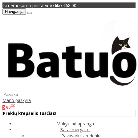
Iki nemokamo pristatymo liko €68.00
Navigacija
Mano paskyra
00
€0
0
Prekių krepšelis tuščias!
Mokyklinė apranga
Batai mergaitei
Pavasariui - rudeniui