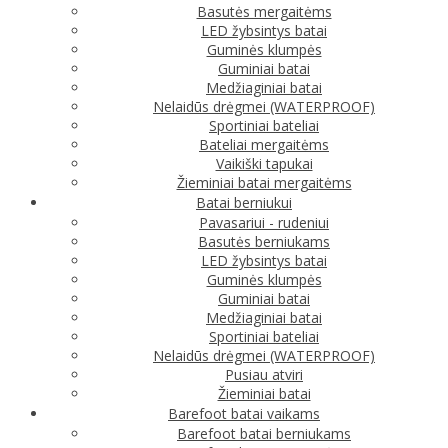
Basutės mergaitėms
LED žybsintys batai
Guminės klumpės
Guminiai batai
Medžiaginiai batai
Nelaidūs drėgmei (WATERPROOF)
Sportiniai bateliai
Bateliai mergaitėms
Vaikiški tapukai
Žieminiai batai mergaitėms
Batai berniukui
Pavasariui - rudeniui
Basutės berniukams
LED žybsintys batai
Guminės klumpės
Guminiai batai
Medžiaginiai batai
Sportiniai bateliai
Nelaidūs drėgmei (WATERPROOF)
Pusiau atviri
Žieminiai batai
Barefoot batai vaikams
Barefoot batai berniukams