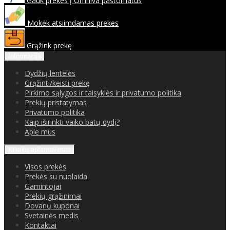
Gauk prekes į Omniva paštomatus
Mokėk atsiimdamas prekes
Grąžink prekę
Informacija
Dydžių lentelės
Grąžinti/keisti prekę
Pirkimo sąlygos ir taisyklės ir privatumo politika
Prekių pristatymas
Privatumo politika
Kaip iširinkti vaiko batų dydį?
Apie mus
Klientų aptarnavimas
Visos prekės
Prekės su nuolaida
Gamintojai
Prekių grąžinimai
Dovanų kuponai
Svetainės medis
Kontaktai