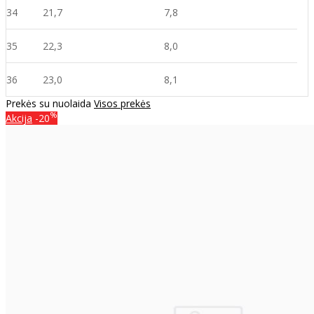
34
21,7
7,8
35
22,3
8,0
36
23,0
8,1
Prekės su nuolaida
Visos prekės
%
Akcija
-20