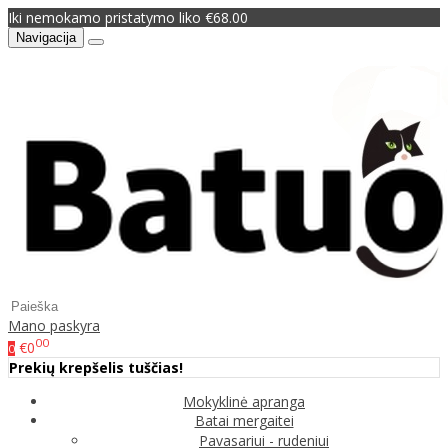
Iki nemokamo pristatymo liko €68.00
Navigacija
Mano paskyra
00
€0
0
Prekių krepšelis tuščias!
Mokyklinė apranga
Batai mergaitei
Pavasariui - rudeniui