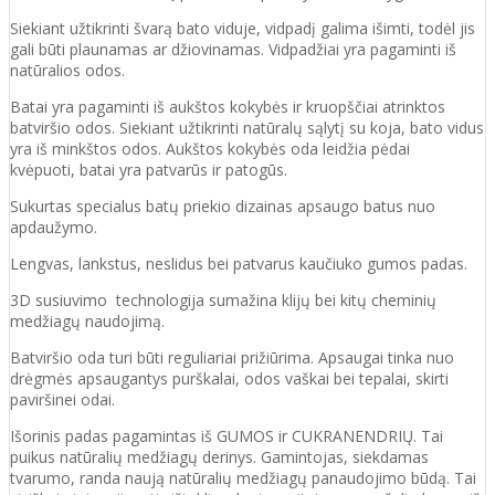
Siekiant užtikrinti švarą bato viduje, vidpadį galima išimti, todėl jis
gali būti plaunamas ar džiovinamas. Vidpadžiai yra pagaminti iš
natūralios odos.
Batai yra pagaminti iš aukštos kokybės ir kruopščiai atrinktos
batviršio odos. Siekiant užtikrinti natūralų sąlytį su koja, bato vidus
yra iš minkštos odos. Aukštos kokybės oda leidžia pėdai
kvėpuoti, batai yra patvarūs ir patogūs.
Sukurtas specialus batų priekio dizainas apsaugo batus nuo
apdaužymo.
Lengvas, lankstus, neslidus bei patvarus kaučiuko gumos padas.
3D susiuvimo technologija sumažina klijų bei kitų cheminių
medžiagų naudojimą.
Batviršio oda turi būti reguliariai prižiūrima. Apsaugai tinka nuo
drėgmės apsaugantys purškalai, odos vaškai bei tepalai, skirti
paviršinei odai.
Išorinis padas pagamintas iš GUMOS ir CUKRANENDRIŲ. Tai
puikus natūralių medžiagų derinys. Gamintojas, siekdamas
tvarumo, randa naują natūralių medžiagų panaudojimo būdą. Tai