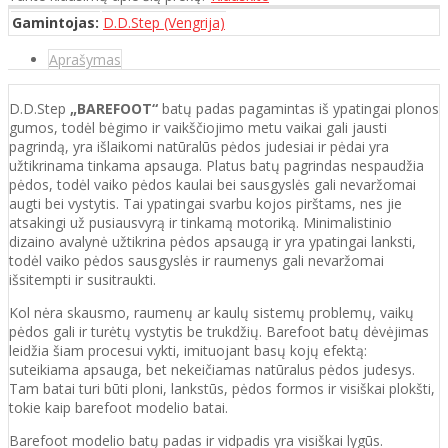
Gamintojas:
D.D.Step (Vengrija)
Aprašymas
D.D.Step
„BAREFOOT“
batų padas pagamintas iš ypatingai plonos
gumos, todėl bėgimo ir vaikščiojimo metu vaikai gali jausti
pagrindą, yra išlaikomi natūralūs pėdos judesiai ir pėdai yra
užtikrinama tinkama apsauga. Platus batų pagrindas nespaudžia
pėdos, todėl vaiko pėdos kaulai bei sausgyslės gali nevaržomai
augti bei vystytis. Tai ypatingai svarbu kojos pirštams, nes jie
atsakingi už pusiausvyrą ir tinkamą motoriką. Minimalistinio
dizaino avalynė užtikrina pėdos apsaugą ir yra ypatingai lanksti,
todėl vaiko pėdos sausgyslės ir raumenys gali nevaržomai
išsitempti ir susitraukti.
Kol nėra skausmo, raumenų ar kaulų sistemų problemų, vaikų
pėdos gali ir turėtų vystytis be trukdžių. Barefoot batų dėvėjimas
leidžia šiam procesui vykti, imituojant basų kojų efektą:
suteikiama apsauga, bet nekeičiamas natūralus pėdos judesys.
Tam batai turi būti ploni, lankstūs, pėdos formos ir visiškai plokšti,
tokie kaip barefoot modelio batai.
Barefoot modelio batų padas ir vidpadis yra visiškai lygūs.