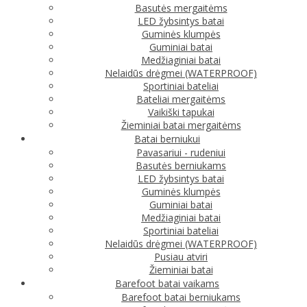
Basutės mergaitėms
LED žybsintys batai
Guminės klumpės
Guminiai batai
Medžiaginiai batai
Nelaidūs drėgmei (WATERPROOF)
Sportiniai bateliai
Bateliai mergaitėms
Vaikiški tapukai
Žieminiai batai mergaitėms
Batai berniukui
Pavasariui - rudeniui
Basutės berniukams
LED žybsintys batai
Guminės klumpės
Guminiai batai
Medžiaginiai batai
Sportiniai bateliai
Nelaidūs drėgmei (WATERPROOF)
Pusiau atviri
Žieminiai batai
Barefoot batai vaikams
Barefoot batai berniukams