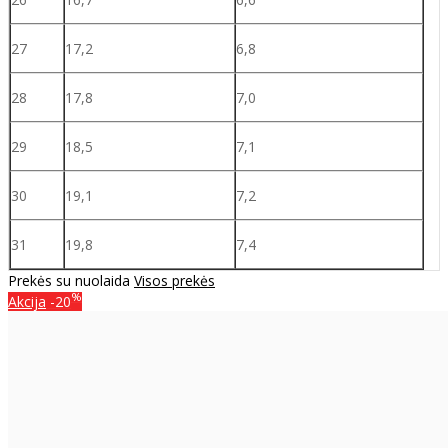
27
17,2
6,8
28
17,8
7,0
29
18,5
7,1
30
19,1
7,2
31
19,8
7,4
Prekės su nuolaida
Visos prekės
%
Akcija
-20