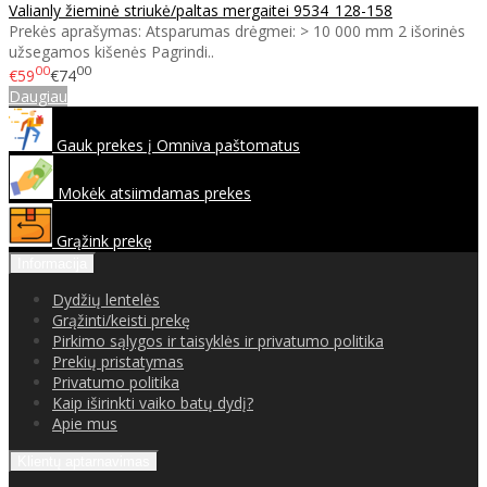
Valianly žieminė striukė/paltas mergaitei 9534_128-158
Prekės aprašymas: Atsparumas drėgmei: > 10 000 mm 2 išorinės
užsegamos kišenės Pagrindi..
00
00
€59
€74
Daugiau
Gauk prekes į Omniva paštomatus
Mokėk atsiimdamas prekes
Grąžink prekę
Informacija
Dydžių lentelės
Grąžinti/keisti prekę
Pirkimo sąlygos ir taisyklės ir privatumo politika
Prekių pristatymas
Privatumo politika
Kaip iširinkti vaiko batų dydį?
Apie mus
Klientų aptarnavimas