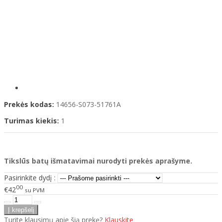
Prekės kodas:
14656-S073-51761A
Turimas kiekis:
1
Tikslūs batų išmatavimai nurodyti prekės aprašyme.
Pasirinkite dydį :
00
€42
su PVM
Turite klausimų apie šią prekę?
Klauskite