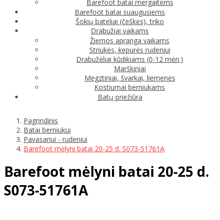
Barefoot batai mergaitėms
Barefoot batai suaugusiems
Šokių bateliai (češkės), triko
Drabužiai vaikams
Žiemos apranga vaikams
Striukės, kepurės rudeniui
Drabužėliai kūdikiams (0-12 mėn.)
Marškiniai
Megztiniai, švarkai, liemenės
Kostiumai berniukams
Batų priežiūra
Pagrindinis
Batai berniukui
Pavasariui - rudeniui
Barefoot mėlyni batai 20-25 d. S073-51761A
Barefoot mėlyni batai 20-25 d.
S073-51761A