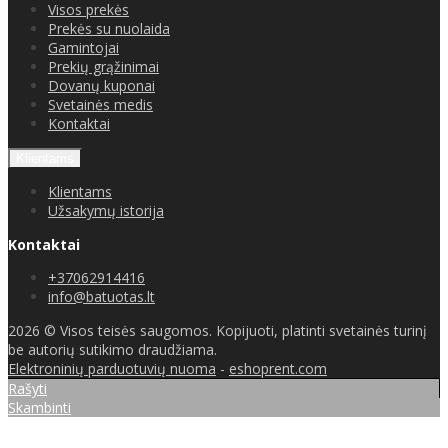
Visos prekės
Prekės su nuolaida
Gamintojai
Prekių grąžinimai
Dovanų kuponai
Svetainės medis
Kontaktai
Klientams
Klientams
Užsakymų istorija
Kontaktai
+37062914416
info@batuotas.lt
2026 © Visos teisės saugomos. Kopijuoti, platinti svetainės turinį
be autorių sutikimo draudžiama.
Elektroninių parduotuvių nuoma
-
eshoprent.com
Rašyti
Skambinti