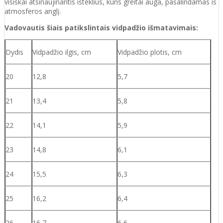
visiškai atsinaujinantis išteklius, kuris greitai auga, pašalindamas iš
atmosferos anglį.
Vadovautis šiais patikslintais vidpadžio išmatavimais:
Dydis
Vidpadžio ilgis, cm
Vidpadžio plotis, cm
20
12,8
5,7
21
13,4
5,8
22
14,1
5,9
23
14,8
6,1
24
15,5
6,3
25
16,2
6,4
26
16,7
6,6