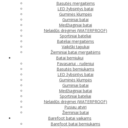
Basutės mergaitėms
LED žybsintys batai
Guminės klumpės
Guminiai batai
Medžiaginiai batai
Nelaidūs drėgmei (WATERPROOF)
Sportiniai bateliai
Bateliai mergaitėms
Vaikiški tapukai
Žieminiai batai mergaitėms
Batai berniukui
Pavasariui - rudeniui
Basutės berniukams
LED žybsintys batai
Guminės klumpės
Guminiai batai
Medžiaginiai batai
Sportiniai bateliai
Nelaidūs drėgmei (WATERPROOF)
Pusiau atviri
Žieminiai batai
Barefoot batai vaikams
Barefoot batai berniukams