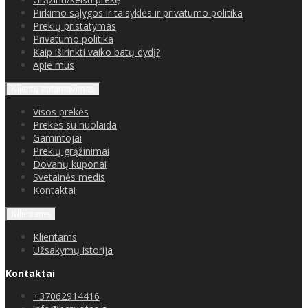
Pirkimo sąlygos ir taisyklės ir privatumo politika
Prekių pristatymas
Privatumo politika
Kaip iširinkti vaiko batų dydį?
Apie mus
Klientų aptarnavimas
Visos prekės
Prekės su nuolaida
Gamintojai
Prekių grąžinimai
Dovanų kuponai
Svetainės medis
Kontaktai
Klientams
Klientams
Užsakymų istorija
Kontaktai
+37062914416