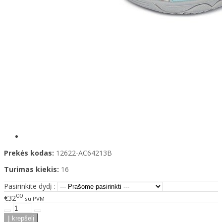
Prekės kodas:
12622-AC64213B
Turimas kiekis:
16
Pasirinkite dydį :
00
€32
su PVM