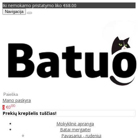
Iki nemokamo pristatymo liko €68.00
Navigacija
Mano paskyra
00
€0
0
Prekių krepšelis tuščias!
Mokyklinė apranga
Batai mergaitei
Pavasariui - rudeniui