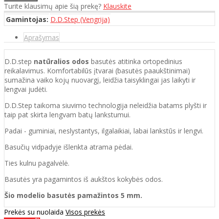
Turite klausimų apie šią prekę?
Klauskite
Gamintojas:
D.D.Step (Vengrija)
Aprašymas
D.D.step
natūralios odos
basutės atitinka ortopedinius
reikalavimus. Komfortabilūs įtvarai (basutės paaukštinimai)
sumažina vaiko kojų nuovargį, leidžia taisyklingai jas laikyti ir
lengvai judėti.
D.D.Step taikoma siuvimo technologija neleidžia batams plyšti ir
taip pat skirta lengvam batų lankstumui.
Padai - guminiai, neslystantys, ilgalaikiai, labai lankstūs ir lengvi.
Basučių vidpadyje išlenkta atrama pėdai.
Ties kulnu pagalvėlė.
Basutės yra pagamintos iš aukštos kokybės odos.
Šio modelio basutės pamažintos 5 mm.
Prekės su nuolaida
Visos prekės