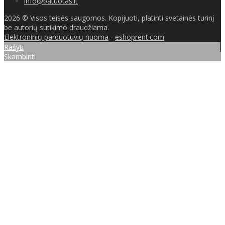
info@batuotas.lt
2026 © Visos teisės saugomos. Kopijuoti, platinti svetainės turinį
be autorių sutikimo draudžiama.
Elektroninių parduotuvių nuoma
-
eshoprent.com
Rašyti
Skambinti