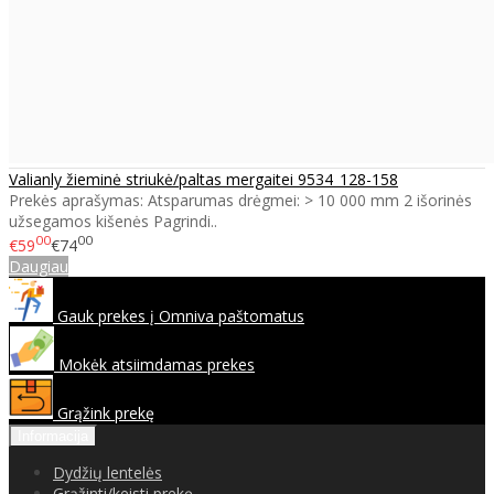
Valianly žieminė striukė/paltas mergaitei 9534_128-158
Prekės aprašymas: Atsparumas drėgmei: > 10 000 mm 2 išorinės
užsegamos kišenės Pagrindi..
00
00
€59
€74
Daugiau
Gauk prekes į Omniva paštomatus
Mokėk atsiimdamas prekes
Grąžink prekę
Informacija
Dydžių lentelės
Grąžinti/keisti prekę