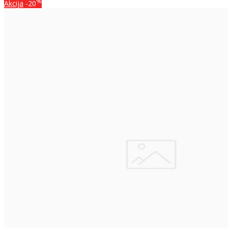
%
Akcija
-20