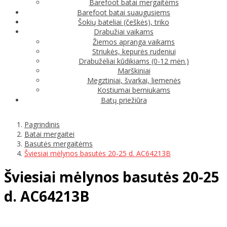
Barefoot batai mergaitėms
Barefoot batai suaugusiems
Šokių bateliai (češkės), triko
Drabužiai vaikams
Žiemos apranga vaikams
Striukės, kepurės rudeniui
Drabužėliai kūdikiams (0-12 mėn.)
Marškiniai
Megztiniai, švarkai, liemenės
Kostiumai berniukams
Batų priežiūra
Pagrindinis
Batai mergaitei
Basutės mergaitėms
Šviesiai mėlynos basutės 20-25 d. AC64213B
Šviesiai mėlynos basutės 20-25
d. AC64213B