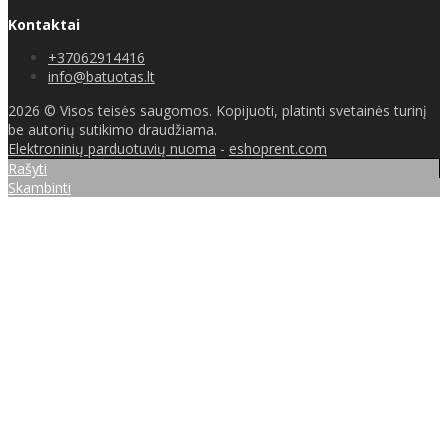
Kontaktai
+37062914416
info@batuotas.lt
2026 © Visos teisės saugomos. Kopijuoti, platinti svetainės turinį
be autorių sutikimo draudžiama.
Elektroninių parduotuvių nuoma
-
eshoprent.com
Rašyti
Skambinti