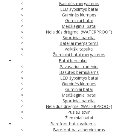
Basutės mergaitėms
LED žybsintys batai
Guminės klumpės
Guminiai batai
Medžiaginiai batai
Nelaidūs drėgmei (WATERPROOF)
Sportiniai bateliai
Bateliai mergaitėms
Vaikiški tapukai
Žieminiai batai mergaitėms
Batai berniukui
Pavasariui - rudeniui
Basutės berniukams
LED žybsintys batai
Guminės klumpės
Guminiai batai
Medžiaginiai batai
Sportiniai bateliai
Nelaidūs drėgmei (WATERPROOF)
Pusiau atviri
Žieminiai batai
Barefoot batai vaikams
Barefoot batai berniukams