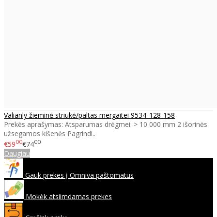
Valianly žieminė striukė/paltas mergaitei 9534_128-158
Prekės aprašymas: Atsparumas drėgmei: > 10 000 mm 2 išorinės
užsegamos kišenės Pagrindi..
00
00
€59
€74
Daugiau
Gauk prekes į Omniva paštomatus
Mokėk atsiimdamas prekes