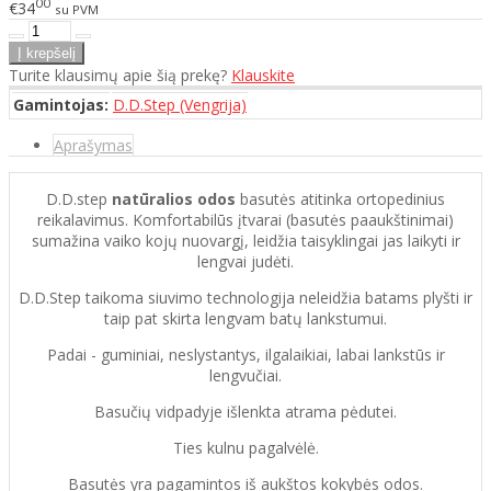
00
€34
su PVM
Turite klausimų apie šią prekę?
Klauskite
Gamintojas:
D.D.Step (Vengrija)
Aprašymas
D.D.step
natūralios odos
basutės atitinka ortopedinius
reikalavimus. Komfortabilūs įtvarai (basutės paaukštinimai)
sumažina vaiko kojų nuovargį, leidžia taisyklingai jas laikyti ir
lengvai judėti.
D.D.Step taikoma siuvimo technologija neleidžia batams plyšti ir
taip pat skirta lengvam batų lankstumui.
Padai - guminiai, neslystantys, ilgalaikiai, labai lankstūs ir
lengvučiai.
Basučių vidpadyje išlenkta atrama pėdutei.
Ties kulnu pagalvėlė.
Basutės yra pagamintos iš aukštos kokybės odos.