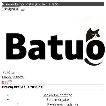
Iki nemokamo pristatymo liko €68.00
Navigacija
Mano paskyra
00
€0
0
Prekių krepšelis tuščias!
Mokyklinė apranga
Batai mergaitei
Pavasariui - rudeniui