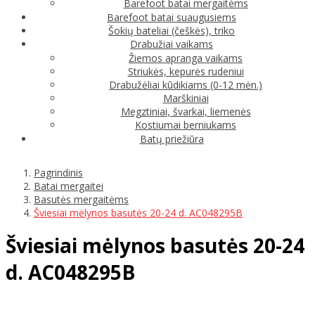
Barefoot batai mergaitėms
Barefoot batai suaugusiems
Šokių bateliai (češkės), triko
Drabužiai vaikams
Žiemos apranga vaikams
Striukės, kepurės rudeniui
Drabužėliai kūdikiams (0-12 mėn.)
Marškiniai
Megztiniai, švarkai, liemenės
Kostiumai berniukams
Batų priežiūra
Pagrindinis
Batai mergaitei
Basutės mergaitėms
Šviesiai mėlynos basutės 20-24 d. AC048295B
Šviesiai mėlynos basutės 20-24
d. AC048295B