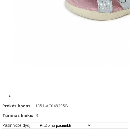
Prekės kodas:
11851-AC048295B
Turimas kiekis:
3
Pasirinkite dydį :