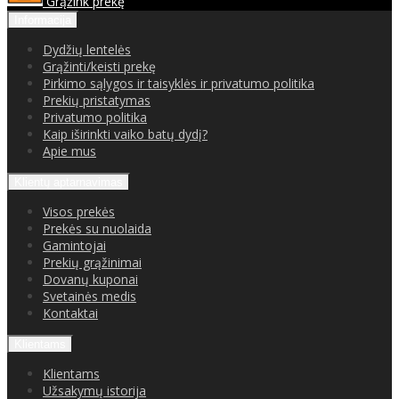
Grąžink prekę
Informacija
Dydžių lentelės
Grąžinti/keisti prekę
Pirkimo sąlygos ir taisyklės ir privatumo politika
Prekių pristatymas
Privatumo politika
Kaip iširinkti vaiko batų dydį?
Apie mus
Klientų aptarnavimas
Visos prekės
Prekės su nuolaida
Gamintojai
Prekių grąžinimai
Dovanų kuponai
Svetainės medis
Kontaktai
Klientams
Klientams
Užsakymų istorija