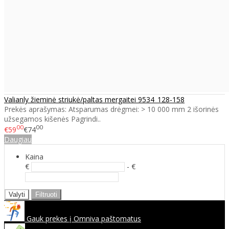
Valianly žieminė striukė/paltas mergaitei 9534_128-158
Prekės aprašymas: Atsparumas drėgmei: > 10 000 mm 2 išorinės
užsegamos kišenės Pagrindi..
00
00
€59
€74
Daugiau
Kaina
€
- €
Valyti
Filtruoti
Gauk prekes į Omniva paštomatus