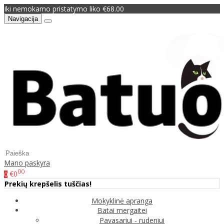
Iki nemokamo pristatymo liko €68.00
Navigacija
Mano paskyra
00
€0
0
Prekių krepšelis tuščias!
Mokyklinė apranga
Batai mergaitei
Pavasariui - rudeniui