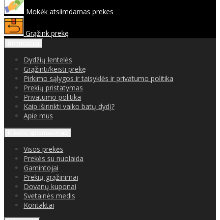
Mokėk atsiimdamas prekes
Grąžink prekę
Informacija
Dydžių lentelės
Grąžinti/keisti prekę
Pirkimo sąlygos ir taisyklės ir privatumo politika
Prekių pristatymas
Privatumo politika
Kaip iširinkti vaiko batų dydį?
Apie mus
Klientų aptarnavimas
Visos prekės
Prekės su nuolaida
Gamintojai
Prekių grąžinimai
Dovanų kuponai
Svetainės medis
Kontaktai