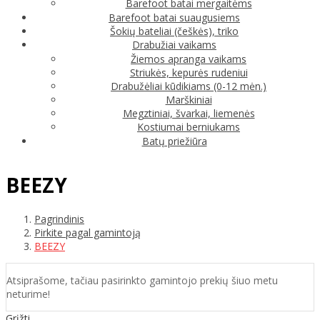
Barefoot batai mergaitėms
Barefoot batai suaugusiems
Šokių bateliai (češkės), triko
Drabužiai vaikams
Žiemos apranga vaikams
Striukės, kepurės rudeniui
Drabužėliai kūdikiams (0-12 mėn.)
Marškiniai
Megztiniai, švarkai, liemenės
Kostiumai berniukams
Batų priežiūra
BEEZY
Pagrindinis
Pirkite pagal gamintoją
BEEZY
Atsiprašome, tačiau pasirinkto gamintojo prekių šiuo metu
neturime!
Grįžti