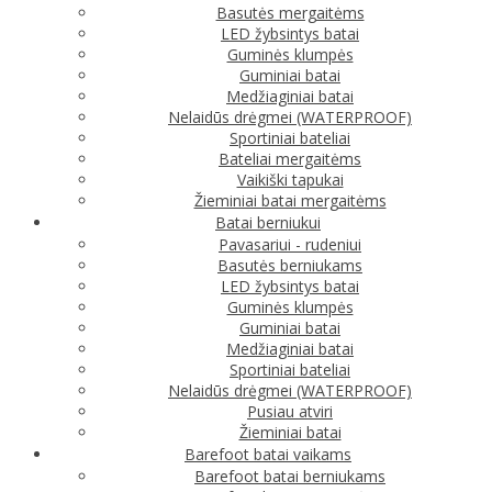
Basutės mergaitėms
LED žybsintys batai
Guminės klumpės
Guminiai batai
Medžiaginiai batai
Nelaidūs drėgmei (WATERPROOF)
Sportiniai bateliai
Bateliai mergaitėms
Vaikiški tapukai
Žieminiai batai mergaitėms
Batai berniukui
Pavasariui - rudeniui
Basutės berniukams
LED žybsintys batai
Guminės klumpės
Guminiai batai
Medžiaginiai batai
Sportiniai bateliai
Nelaidūs drėgmei (WATERPROOF)
Pusiau atviri
Žieminiai batai
Barefoot batai vaikams
Barefoot batai berniukams