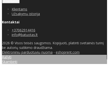
Klientams
Klientams
Užsakymų istorija
Kontaktai
+37062914416
info@batuotas.lt
2026 © Visos teisės saugomos. Kopijuoti, platinti svetainės turinį
be autorių sutikimo draudžiama.
Elektroninių parduotuvių nuoma
-
eshoprent.com
Rašyti
Skambinti