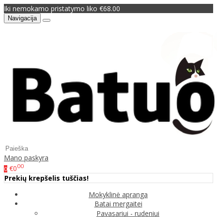
Iki nemokamo pristatymo liko €68.00
Navigacija
Mano paskyra
00
€0
0
Prekių krepšelis tuščias!
Mokyklinė apranga
Batai mergaitei
Pavasariui - rudeniui