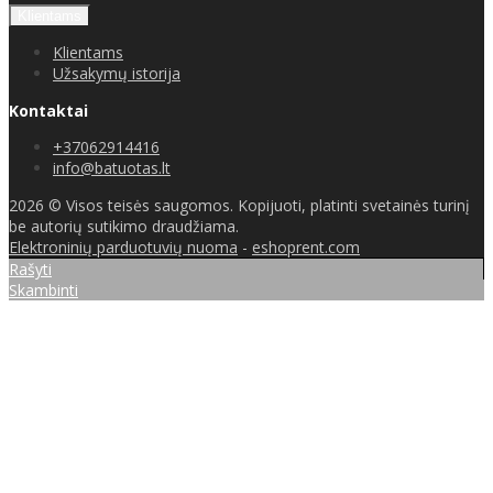
Klientams
Klientams
Užsakymų istorija
Kontaktai
+37062914416
info@batuotas.lt
2026 © Visos teisės saugomos. Kopijuoti, platinti svetainės turinį
be autorių sutikimo draudžiama.
Elektroninių parduotuvių nuoma
-
eshoprent.com
Rašyti
Skambinti