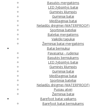
Basutės mergaitėms
LED žybsintys batai
Guminės klumpės
Guminiai batai
Medžiaginiai batai
Nelaidūs drėgmei (WATERPROOF)
Sportiniai bateliai
Bateliai mergaitėms
Vaikiški tapukai
Žieminiai batai mergaitėms
Batai berniukui
Pavasariui - rudeniui
Basutės berniukams
LED žybsintys batai
Guminės klumpės
Guminiai batai
Medžiaginiai batai
Sportiniai bateliai
Nelaidūs drėgmei (WATERPROOF)
Pusiau atviri
Žieminiai batai
Barefoot batai vaikams
Barefoot batai berniukams