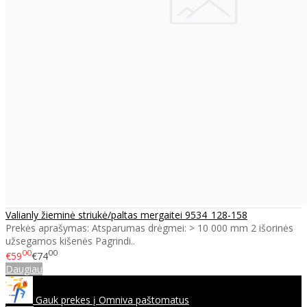
Valianly žieminė striukė/paltas mergaitei 9534_128-158
Prekės aprašymas: Atsparumas drėgmei: > 10 000 mm 2 išorinės
užsegamos kišenės Pagrindi..
00
00
€59
€74
Daugiau
Gauk prekes į Omniva paštomatus