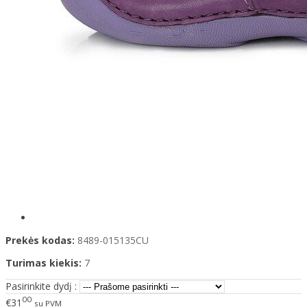
Prekės kodas:
8489-015135CU
Turimas kiekis:
7
Pasirinkite dydį :
00
€31
su PVM