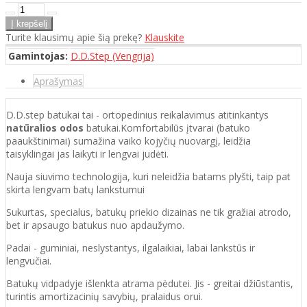
Turite klausimų apie šią prekę?
Klauskite
Gamintojas:
D.D.Step (Vengrija)
Aprašymas
D.D.step batukai tai - ortopedinius reikalavimus atitinkantys
natūralios odos
batukai.Komfortabilūs įtvarai (batuko
paaukštinimai) sumažina vaiko kojyčių nuovargį, leidžia
taisyklingai jas laikyti ir lengvai judėti.
Nauja siuvimo technologija, kuri neleidžia batams plyšti, taip pat
skirta lengvam batų lankstumui
Sukurtas, specialus, batukų priekio dizainas ne tik gražiai atrodo,
bet ir apsaugo batukus nuo apdaužymo.
Padai - guminiai, neslystantys, ilgalaikiai, labai lankstūs ir
lengvučiai.
Batukų vidpadyje išlenkta atrama pėdutei. Jis - greitai džiūstantis,
turintis amortizacinių savybių, pralaidus orui.