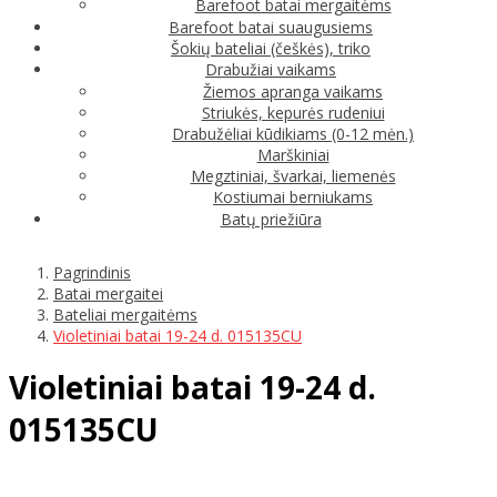
Barefoot batai mergaitėms
Barefoot batai suaugusiems
Šokių bateliai (češkės), triko
Drabužiai vaikams
Žiemos apranga vaikams
Striukės, kepurės rudeniui
Drabužėliai kūdikiams (0-12 mėn.)
Marškiniai
Megztiniai, švarkai, liemenės
Kostiumai berniukams
Batų priežiūra
Pagrindinis
Batai mergaitei
Bateliai mergaitėms
Violetiniai batai 19-24 d. 015135CU
Violetiniai batai 19-24 d.
015135CU