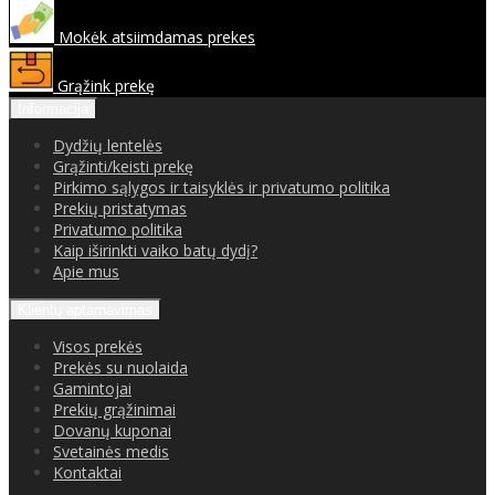
Mokėk atsiimdamas prekes
Grąžink prekę
Informacija
Dydžių lentelės
Grąžinti/keisti prekę
Pirkimo sąlygos ir taisyklės ir privatumo politika
Prekių pristatymas
Privatumo politika
Kaip iširinkti vaiko batų dydį?
Apie mus
Klientų aptarnavimas
Visos prekės
Prekės su nuolaida
Gamintojai
Prekių grąžinimai
Dovanų kuponai
Svetainės medis
Kontaktai