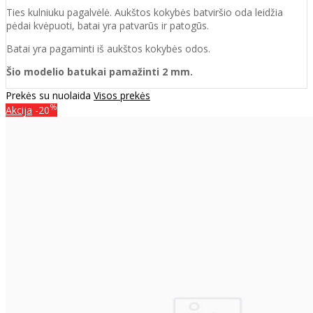
Ties kulniuku pagalvėlė. Aukštos kokybės batviršio oda leidžia
pėdai kvėpuoti, batai yra patvarūs ir patogūs.
Batai yra pagaminti iš aukštos kokybės odos.
Šio modelio batukai pamažinti 2 mm.
Prekės su nuolaida
Visos prekės
%
Akcija
-20