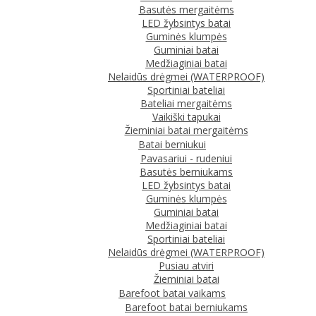
Basutės mergaitėms
LED žybsintys batai
Guminės klumpės
Guminiai batai
Medžiaginiai batai
Nelaidūs drėgmei (WATERPROOF)
Sportiniai bateliai
Bateliai mergaitėms
Vaikiški tapukai
Žieminiai batai mergaitėms
Batai berniukui
Pavasariui - rudeniui
Basutės berniukams
LED žybsintys batai
Guminės klumpės
Guminiai batai
Medžiaginiai batai
Sportiniai bateliai
Nelaidūs drėgmei (WATERPROOF)
Pusiau atviri
Žieminiai batai
Barefoot batai vaikams
Barefoot batai berniukams