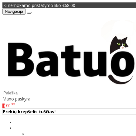
Iki nemokamo pristatymo liko €68.00
Navigacija
Mano paskyra
00
€0
0
Prekių krepšelis tuščias!