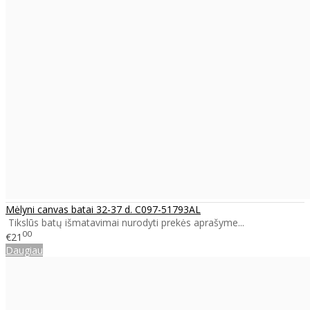
Mėlyni canvas batai 32-37 d. C097-51793AL
Tikslūs batų išmatavimai nurodyti prekės aprašyme...
00
€21
Daugiau