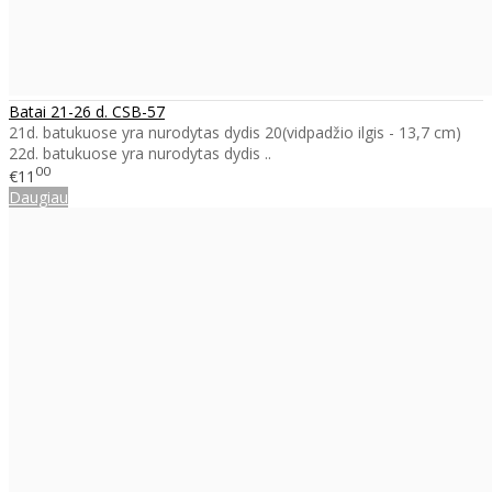
Batai 21-26 d. CSB-57
21d. batukuose yra nurodytas dydis 20(vidpadžio ilgis - 13,7 cm)
22d. batukuose yra nurodytas dydis ..
00
€11
Daugiau