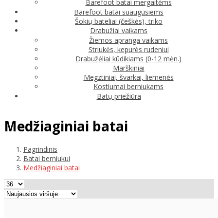
Barefoot batai mergaitėms
Barefoot batai suaugusiems
Šokių bateliai (češkės), triko
Drabužiai vaikams
Žiemos apranga vaikams
Striukės, kepurės rudeniui
Drabužėliai kūdikiams (0-12 mėn.)
Marškiniai
Megztiniai, švarkai, liemenės
Kostiumai berniukams
Batų priežiūra
Medžiaginiai batai
Pagrindinis
Batai berniukui
Medžiaginiai batai