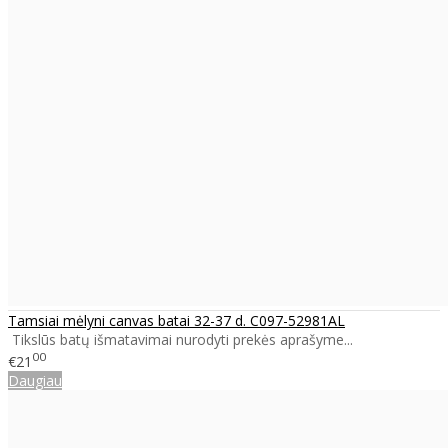
Tamsiai mėlyni canvas batai 32-37 d. C097-52981AL
Tikslūs batų išmatavimai nurodyti prekės aprašyme...
00
€21
Daugiau