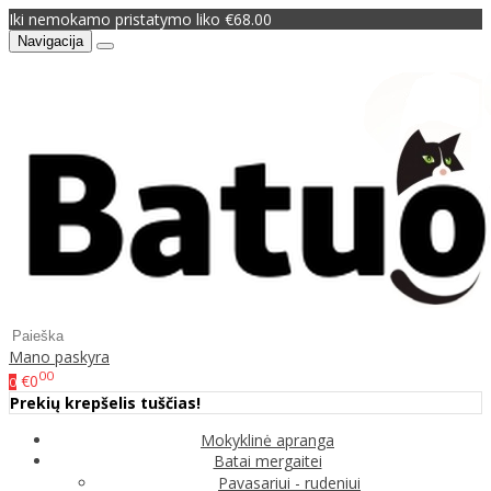
Iki nemokamo pristatymo liko €68.00
Navigacija
Mano paskyra
00
€0
0
Prekių krepšelis tuščias!
Mokyklinė apranga
Batai mergaitei
Pavasariui - rudeniui