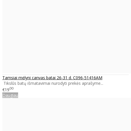
Tamsiai mėlyni canvas batai 26-31 d. C096-51416AM
Tikslūs batų išmatavimai nurodyti prekės aprašyme...
00
€19
Daugiau