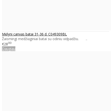
Mėlyni canvas batai 31-36 d. C049309BL
Žaismingi medžiaginiai batai su odiniu vidpadžiu. ..
00
€28
Daugiau