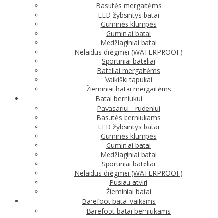
Basutės mergaitėms
LED žybsintys batai
Guminės klumpės
Guminiai batai
Medžiaginiai batai
Nelaidūs drėgmei (WATERPROOF)
Sportiniai bateliai
Bateliai mergaitėms
Vaikiški tapukai
Žieminiai batai mergaitėms
Batai berniukui
Pavasariui - rudeniui
Basutės berniukams
LED žybsintys batai
Guminės klumpės
Guminiai batai
Medžiaginiai batai
Sportiniai bateliai
Nelaidūs drėgmei (WATERPROOF)
Pusiau atviri
Žieminiai batai
Barefoot batai vaikams
Barefoot batai berniukams