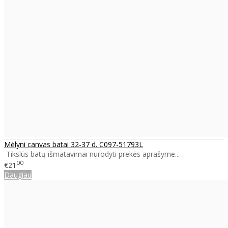
Mėlyni canvas batai 32-37 d. C097-51793L
Tikslūs batų išmatavimai nurodyti prekės aprašyme...
00
€21
Daugiau