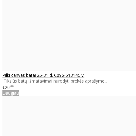
Pilki canvas batai 26-31 d. C096-51314CM
Tikslūs batų išmatavimai nurodyti prekės aprašyme...
00
€20
Daugiau