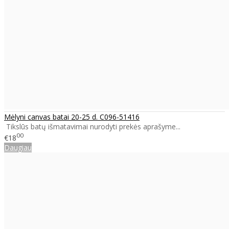
Mėlyni canvas batai 20-25 d. C096-51416
Tikslūs batų išmatavimai nurodyti prekės aprašyme...
00
€18
Daugiau