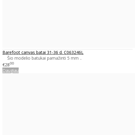
Barefoot canvas batai 31-36 d. C063246L
Šio modelio batukai pamažinti 5 mm ..
00
€28
Daugiau