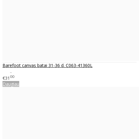
Barefoot canvas batai 31-36 d. C063-41360L
..
00
€31
Daugiau