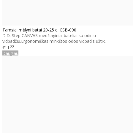
Tamsiai mėlyni batai 20-25 d. CSB-090
D.D. Step CANVAS medžiaginiai bateliai su odiniu
vidpadžiu.Ergonomiškas minkštos odos vidpadis užtik..
00
€11
Daugiau