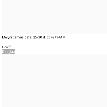
Mėlyni canvas batai 25-30 d. C049494AM
..
00
€24
Daugiau