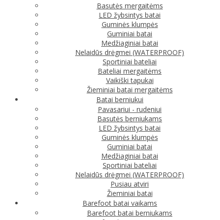
Basutės mergaitėms
LED žybsintys batai
Guminės klumpės
Guminiai batai
Medžiaginiai batai
Nelaidūs drėgmei (WATERPROOF)
Sportiniai bateliai
Bateliai mergaitėms
Vaikiški tapukai
Žieminiai batai mergaitėms
Batai berniukui
Pavasariui - rudeniui
Basutės berniukams
LED žybsintys batai
Guminės klumpės
Guminiai batai
Medžiaginiai batai
Sportiniai bateliai
Nelaidūs drėgmei (WATERPROOF)
Pusiau atviri
Žieminiai batai
Barefoot batai vaikams
Barefoot batai berniukams