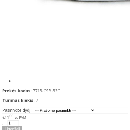
Prekės kodas:
7715-CSB-53C
Turimas kiekis:
7
Pasirinkite dydį :
00
€11
su PVM