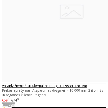
Valianly žieminė striukė/paltas mergaitei 9534_128-158
Prekės aprašymas: Atsparumas drėgmei: > 10 000 mm 2 išorinės
užsegamos kišenės Pagrindi..
00
00
€59
€74
Daugiau