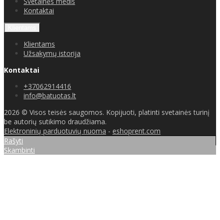
Svetainės medis
Kontaktai
Klientams
Klientams
Užsakymų istorija
Kontaktai
+37062914416
info@batuotas.lt
2026 © Visos teisės saugomos. Kopijuoti, platinti svetainės turinį
be autorių sutikimo draudžiama.
Elektroninių parduotuvių nuoma
-
eshoprent.com
Rašyti
Skambinti