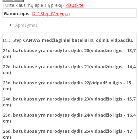
Turite klausimų apie šią prekę?
Klauskite
Gamintojas:
D.D.Step (Vengrija)
Aprašymas
D.D. Step
CANVAS medžiaginiai bateliai
su
odiniu vidpadžiu.
21d. batukuose yra nurodytas dydis 20(vidpadžio ilgis - 13,7
cm)
22d. batukuose yra nurodytas dydis 21(vidpadžio ilgis - 14,4
cm)
23d. batukuose yra nurodytas
dydis
22
(
vidpadžio ilgis - 15
cm)
24d. batukuose yra nurodytas
dydis
23(vidpadžio ilgis - 15,7
cm)
25d. batukuose yra nurodytas
dydis
24(vidpadžio ilgis - 16,4
cm)
26d. batukuose yra nurodytas
dydis
25(vidpadžio ilgis - 17
cm)