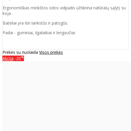
Ergonomiškas minkštos odos vidpadis užtikrina natūralų sąlytį su
koja.
Bateliai yra itin lankstūs ir patogūs.
Padai - guminiai, ilgalaikiai ir lengvučiai.
Prekės su nuolaida
Visos prekės
%
Akcija
-20