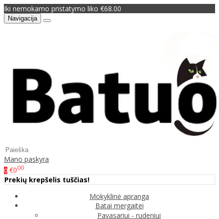
Iki nemokamo pristatymo liko €68.00
Navigacija
Mano paskyra
00
€0
0
Prekių krepšelis tuščias!
Mokyklinė apranga
Batai mergaitei
Pavasariui - rudeniui