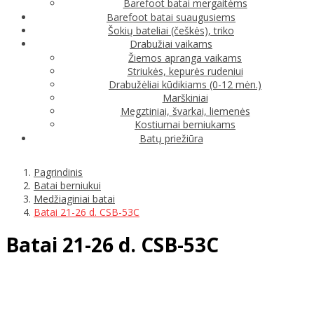
Barefoot batai mergaitėms
Barefoot batai suaugusiems
Šokių bateliai (češkės), triko
Drabužiai vaikams
Žiemos apranga vaikams
Striukės, kepurės rudeniui
Drabužėliai kūdikiams (0-12 mėn.)
Marškiniai
Megztiniai, švarkai, liemenės
Kostiumai berniukams
Batų priežiūra
Pagrindinis
Batai berniukui
Medžiaginiai batai
Batai 21-26 d. CSB-53C
Batai 21-26 d. CSB-53C