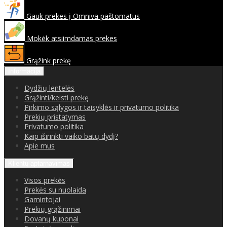
Gauk prekes į Omniva paštomatus
Mokėk atsiimdamas prekes
Grąžink prekę
Informacija
Dydžių lentelės
Grąžinti/keisti prekę
Pirkimo sąlygos ir taisyklės ir privatumo politika
Prekių pristatymas
Privatumo politika
Kaip iširinkti vaiko batų dydį?
Apie mus
Klientų aptarnavimas
Visos prekės
Prekės su nuolaida
Gamintojai
Prekių grąžinimai
Dovanų kuponai