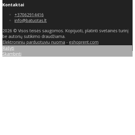
Kontaktai
+37062914416
info@batuotas.lt
2026 © Visos teisės saugomos. Kopijuoti, platinti svetainės turinį
be autorių sutikimo draudžiama.
Elektroninių parduotuvių nuoma
-
eshoprent.com
Rašyti
Skambinti