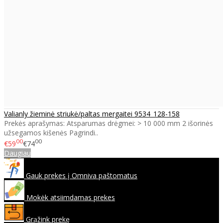
Valianly žieminė striukė/paltas mergaitei 9534_128-158
Prekės aprašymas: Atsparumas drėgmei: > 10 000 mm 2 išorinės
užsegamos kišenės Pagrindi..
00
00
€59
€74
Daugiau
Gauk prekes į Omniva paštomatus
Mokėk atsiimdamas prekes
Grąžink prekę