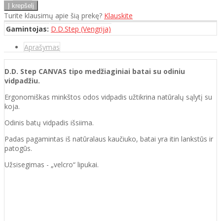
Turite klausimų apie šią prekę?
Klauskite
Gamintojas:
D.D.Step (Vengrija)
Aprašymas
D.D. Step CANVAS tipo medžiaginiai batai su
odiniu
vidpadžiu.
Ergonomiškas minkštos odos vidpadis užtikrina natūralų sąlytį su
koja.
Odinis batų vidpadis išsiima.
Padas pagamintas iš natūralaus kaučiuko, batai yra itin lankstūs ir
patogūs.
Užsisegimas - „velcro“ lipukai.