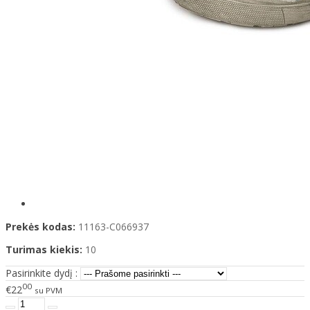
Prekės kodas:
11163-C066937
Turimas kiekis:
10
Pasirinkite dydį :
00
€22
su PVM