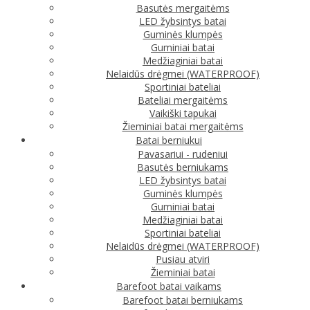
Basutės mergaitėms
LED žybsintys batai
Guminės klumpės
Guminiai batai
Medžiaginiai batai
Nelaidūs drėgmei (WATERPROOF)
Sportiniai bateliai
Bateliai mergaitėms
Vaikiški tapukai
Žieminiai batai mergaitėms
Batai berniukui
Pavasariui - rudeniui
Basutės berniukams
LED žybsintys batai
Guminės klumpės
Guminiai batai
Medžiaginiai batai
Sportiniai bateliai
Nelaidūs drėgmei (WATERPROOF)
Pusiau atviri
Žieminiai batai
Barefoot batai vaikams
Barefoot batai berniukams