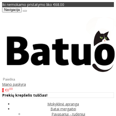
Iki nemokamo pristatymo liko €68.00
Navigacija
Mano paskyra
00
€0
0
Prekių krepšelis tuščias!
Mokyklinė apranga
Batai mergaitei
Pavasariui - rudeniui