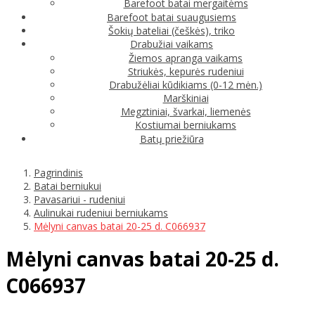
Barefoot batai mergaitėms
Barefoot batai suaugusiems
Šokių bateliai (češkės), triko
Drabužiai vaikams
Žiemos apranga vaikams
Striukės, kepurės rudeniui
Drabužėliai kūdikiams (0-12 mėn.)
Marškiniai
Megztiniai, švarkai, liemenės
Kostiumai berniukams
Batų priežiūra
Pagrindinis
Batai berniukui
Pavasariui - rudeniui
Aulinukai rudeniui berniukams
Mėlyni canvas batai 20-25 d. C066937
Mėlyni canvas batai 20-25 d.
C066937