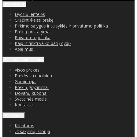
Informacija
Dydžių lentelės
Grąžinti/keisti prekę
Pirkimo sąlygos ir taisyklės ir privatumo politika
Prekių pristatymas
Privatumo politika
Kaip iširinkti vaiko batų dydį?
Apie mus
Klientų aptarnavimas
Visos prekės
Prekės su nuolaida
Gamintojai
Prekių grąžinimai
Dovanų kuponai
Svetainės medis
Kontaktai
Klientams
Klientams
Užsakymų istorija