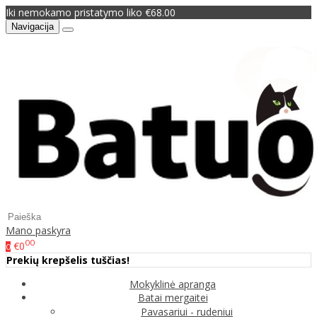
Iki nemokamo pristatymo liko €68.00
Navigacija
Mano paskyra
00
€0
0
Prekių krepšelis tuščias!
Mokyklinė apranga
Batai mergaitei
Pavasariui - rudeniui