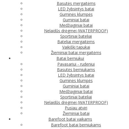
Basutės mergaitėms
LED žybsintys batai
Guminės klumpės
Guminiai batai
Medžiaginiai batai
Nelaidūs drėgmei (WATERPROOF)
Sportiniai bateliai
Bateliai mergaitėms
Vaikiški tapukai
Žieminiai batai mergaitėms
Batai berniukui
Pavasariui - rudeniui
Basutės berniukams
LED žybsintys batai
Guminės klumpės
Guminiai batai
Medžiaginiai batai
Sportiniai bateliai
Nelaidūs drėgmei (WATERPROOF)
Pusiau atviri
Žieminiai batai
Barefoot batai vaikams
Barefoot batai berniukams