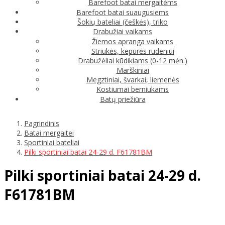
Barefoot batai mergaitėms
Barefoot batai suaugusiems
Šokių bateliai (češkės), triko
Drabužiai vaikams
Žiemos apranga vaikams
Striukės, kepurės rudeniui
Drabužėliai kūdikiams (0-12 mėn.)
Marškiniai
Megztiniai, švarkai, liemenės
Kostiumai berniukams
Batų priežiūra
Pagrindinis
Batai mergaitei
Sportiniai bateliai
Pilki sportiniai batai 24-29 d. F61781BM
Pilki sportiniai batai 24-29 d.
F61781BM