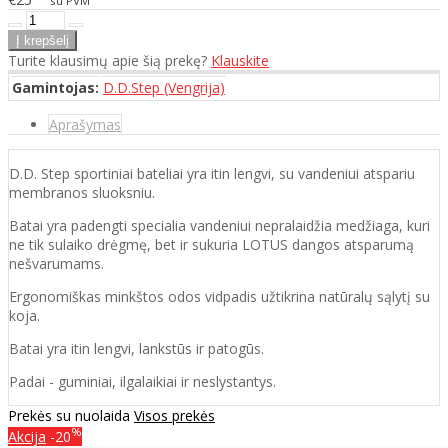
su PVM
Turite klausimų apie šią prekę?
Klauskite
Gamintojas:
D.D.Step (Vengrija)
Aprašymas
D.D. Step sportiniai bateliai yra itin lengvi, su vandeniui atspariu
membranos sluoksniu.
Batai yra padengti specialia vandeniui nepralaidžia medžiaga, kuri
ne tik sulaiko drėgmę, bet ir sukuria LOTUS dangos atsparumą
nešvarumams.
Ergonomiškas minkštos odos vidpadis užtikrina natūralų sąlytį su
koja.
Batai yra itin lengvi, lankstūs ir patogūs.
Padai - guminiai, ilgalaikiai ir neslystantys.
Prekės su nuolaida
Visos prekės
%
Akcija
-20