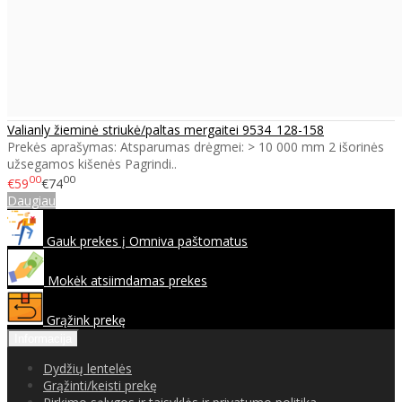
Valianly žieminė striukė/paltas mergaitei 9534_128-158
Prekės aprašymas: Atsparumas drėgmei: > 10 000 mm 2 išorinės
užsegamos kišenės Pagrindi..
00
00
€59
€74
Daugiau
Gauk prekes į Omniva paštomatus
Mokėk atsiimdamas prekes
Grąžink prekę
Informacija
Dydžių lentelės
Grąžinti/keisti prekę