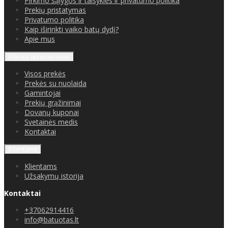
Pirkimo sąlygos ir taisyklės ir privatumo politika
Prekių pristatymas
Privatumo politika
Kaip iširinkti vaiko batų dydį?
Apie mus
Klientų aptarnavimas
Visos prekės
Prekės su nuolaida
Gamintojai
Prekių grąžinimai
Dovanų kuponai
Svetainės medis
Kontaktai
Klientams
Klientams
Užsakymų istorija
Kontaktai
+37062914416
info@batuotas.lt