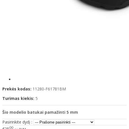
Prekės kodas:
11280-F61781BM
Turimas kiekis:
5
Šio modelio
batukai pamažinti 5 mm
Pasirinkite dydį :
00
€25