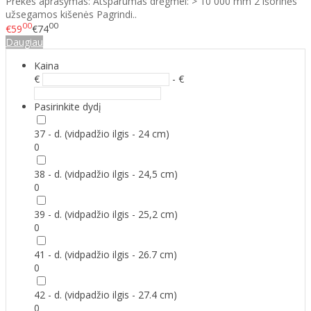
Prekės aprašymas: Atsparumas drėgmei: > 10 000 mm 2 išorinės
užsegamos kišenės Pagrindi..
00
00
€59
€74
Daugiau
Kaina
€
- €
Pasirinkite dydį
37 - d. (vidpadžio ilgis - 24 cm)
0
38 - d. (vidpadžio ilgis - 24,5 cm)
0
39 - d. (vidpadžio ilgis - 25,2 cm)
0
41 - d. (vidpadžio ilgis - 26.7 cm)
0
42 - d. (vidpadžio ilgis - 27.4 cm)
0