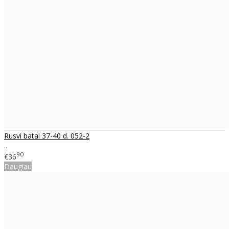
Rusvi batai 37-40 d. 052-2
..
90
€36
Daugiau