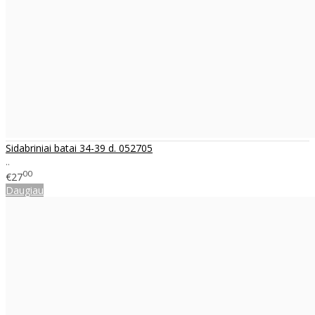
Sidabriniai batai 34-39 d. 052705
..
00
€27
Daugiau