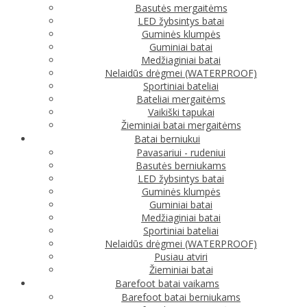
Basutės mergaitėms
LED žybsintys batai
Guminės klumpės
Guminiai batai
Medžiaginiai batai
Nelaidūs drėgmei (WATERPROOF)
Sportiniai bateliai
Bateliai mergaitėms
Vaikiški tapukai
Žieminiai batai mergaitėms
Batai berniukui
Pavasariui - rudeniui
Basutės berniukams
LED žybsintys batai
Guminės klumpės
Guminiai batai
Medžiaginiai batai
Sportiniai bateliai
Nelaidūs drėgmei (WATERPROOF)
Pusiau atviri
Žieminiai batai
Barefoot batai vaikams
Barefoot batai berniukams