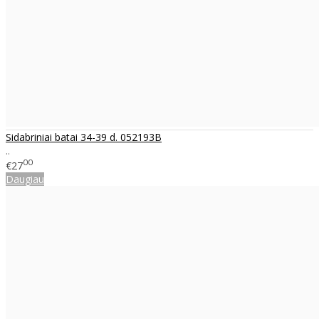
Sidabriniai batai 34-39 d. 052193B
..
00
€27
Daugiau