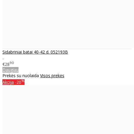
Sidabriniai batai 40-42 d. 052193B
..
90
€28
Daugiau
Prekės su nuolaida
Visos prekės
%
Akcija
-20