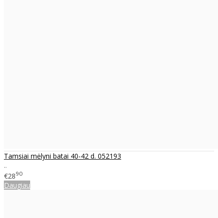
Tamsiai mėlyni batai 40-42 d. 052193
..
90
€28
Daugiau