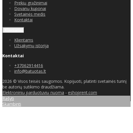
Prekių grąžinimai
Dovanų kuponai
Svetainės medis
Kontaktai
Klientams
Klientams
Užsakymų istorija
Kontaktai
+37062914416
info@batuotas.lt
2026 © Visos teisės saugomos. Kopijuoti, platinti svetainės turinį
be autorių sutikimo draudžiama.
Elektroninių parduotuvių nuoma
-
eshoprent.com
Rašyti
Skambinti