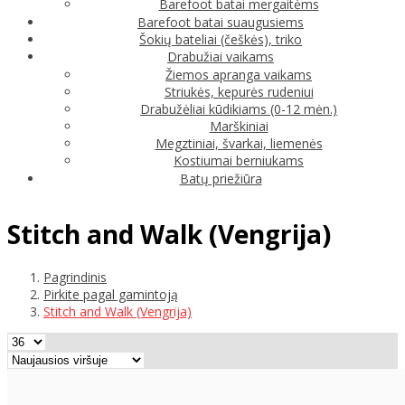
Barefoot batai mergaitėms
Barefoot batai suaugusiems
Šokių bateliai (češkės), triko
Drabužiai vaikams
Žiemos apranga vaikams
Striukės, kepurės rudeniui
Drabužėliai kūdikiams (0-12 mėn.)
Marškiniai
Megztiniai, švarkai, liemenės
Kostiumai berniukams
Batų priežiūra
Stitch and Walk (Vengrija)
Pagrindinis
Pirkite pagal gamintoją
Stitch and Walk (Vengrija)