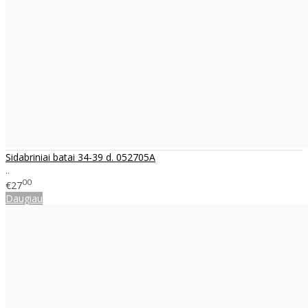
Sidabriniai batai 34-39 d. 052705A
..
00
€27
Daugiau