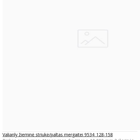
Valianly žieminė striukė/paltas mergaitei 9534_128-158