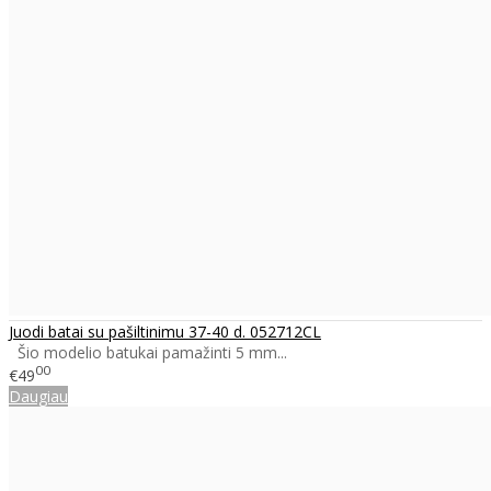
Juodi batai su pašiltinimu 37-40 d. 052712CL
Šio modelio batukai pamažinti 5 mm...
00
€49
Daugiau