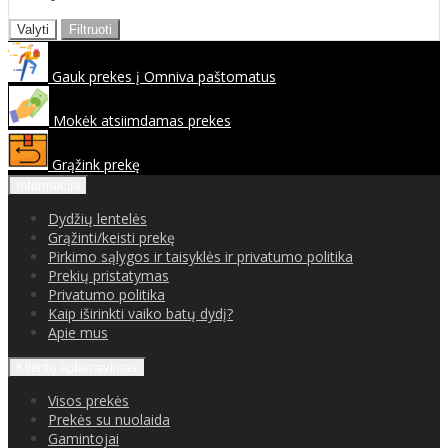
Valyti
Filtruoti
Gauk prekes į Omniva paštomatus
Mokėk atsiimdamas prekes
Grąžink prekę
Informacija
Dydžių lentelės
Grąžinti/keisti prekę
Pirkimo sąlygos ir taisyklės ir privatumo politika
Prekių pristatymas
Privatumo politika
Kaip iširinkti vaiko batų dydį?
Apie mus
Klientų aptarnavimas
Visos prekės
Prekės su nuolaida
Gamintojai