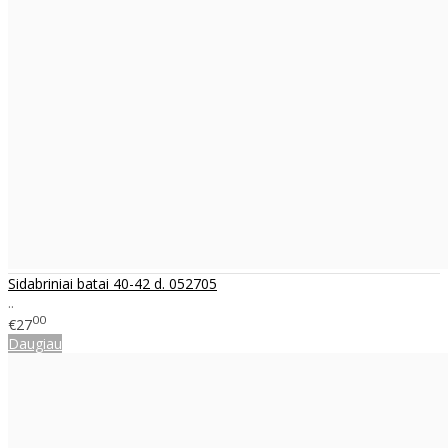
Sidabriniai batai 40-42 d. 052705
..
00
€27
Daugiau