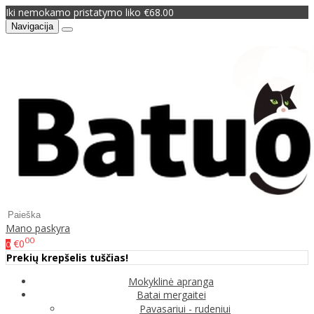
Iki nemokamo pristatymo liko €68.00
Navigacija
Mano paskyra
00
€0
0
Prekių krepšelis tuščias!
Mokyklinė apranga
Batai mergaitei
Pavasariui - rudeniui