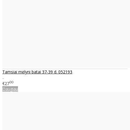
Tamsiai mėlyni batai 37-39 d. 052193
..
00
€27
Daugiau