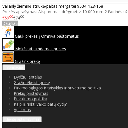
Valianly žieminė striukė/paltas mergaitei 9534_128-158
Prekės aprašymas: Atsparumas drėgmei: > 10 000 mm 2 išorinės už
00
00
€59
€74
Daugiau
Gauk prekes į Omniva paštomatus
Mokėk atsiimdamas prekes
Grąžink prekę
Informacija
Dydžių lentelės
Grąžinti/keisti prekę
Pirkimo sąlygos ir taisyklės ir privatumo politika
Prekių pristatymas
Privatumo politika
Kaip iširinkti vaiko batų dydį?
Apie mus
Klientų aptarnavimas