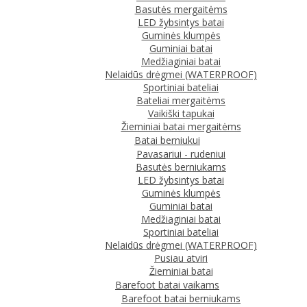
Basutės mergaitėms
LED žybsintys batai
Guminės klumpės
Guminiai batai
Medžiaginiai batai
Nelaidūs drėgmei (WATERPROOF)
Sportiniai bateliai
Bateliai mergaitėms
Vaikiški tapukai
Žieminiai batai mergaitėms
Batai berniukui
Pavasariui - rudeniui
Basutės berniukams
LED žybsintys batai
Guminės klumpės
Guminiai batai
Medžiaginiai batai
Sportiniai bateliai
Nelaidūs drėgmei (WATERPROOF)
Pusiau atviri
Žieminiai batai
Barefoot batai vaikams
Barefoot batai berniukams