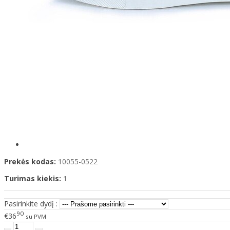
Prekės kodas:
10055-0522
Turimas kiekis:
1
Pasirinkite dydį :
90
€36
su PVM