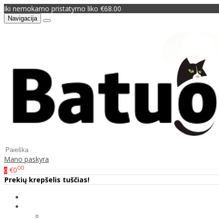
Iki nemokamo pristatymo liko €68.00
Navigacija
Mano paskyra
00
€0
0
Prekių krepšelis tuščias!