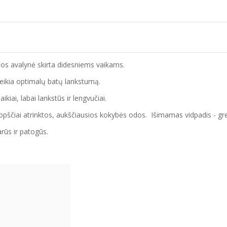
dos avalynė skirta didesniems vaikams.
teikia optimalų batų lankstumą.
kiai, labai lankstūs ir lengvučiai.
čiai atrinktos, aukščiausios kokybės odos. Išimamas vidpadis - greitai
rūs ir patogūs.