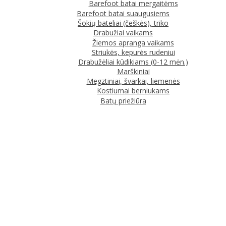
Barefoot batai mergaitėms
Barefoot batai suaugusiems
Šokių bateliai (češkės), triko
Drabužiai vaikams
Žiemos apranga vaikams
Striukės, kepurės rudeniui
Drabužėliai kūdikiams (0-12 mėn.)
Marškiniai
Megztiniai, švarkai, liemenės
Kostiumai berniukams
Batų priežiūra