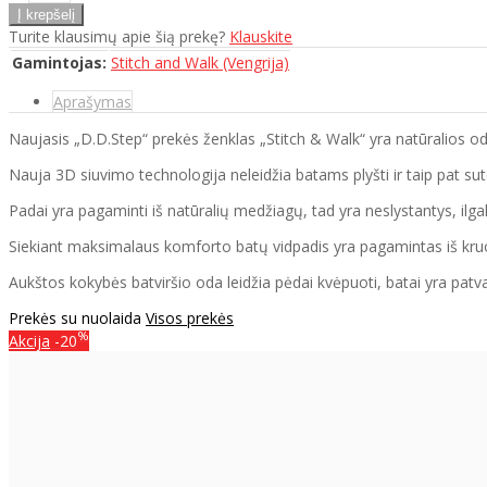
Turite klausimų apie šią prekę?
Klauskite
Gamintojas:
Stitch and Walk (Vengrija)
Aprašymas
Naujasis „D.D.Step“ prekės ženklas „Stitch & Walk“ yra natūralios o
Nauja 3D siuvimo technologija neleidžia batams plyšti ir taip pat su
Padai yra pagaminti iš natūralių medžiagų, tad yra neslystantys, ilgalai
Siekiant maksimalaus komforto batų vidpadis yra pagamintas iš kruopš
Aukštos kokybės batviršio oda leidžia pėdai kvėpuoti, batai yra patva
Prekės su nuolaida
Visos prekės
%
Akcija
-20