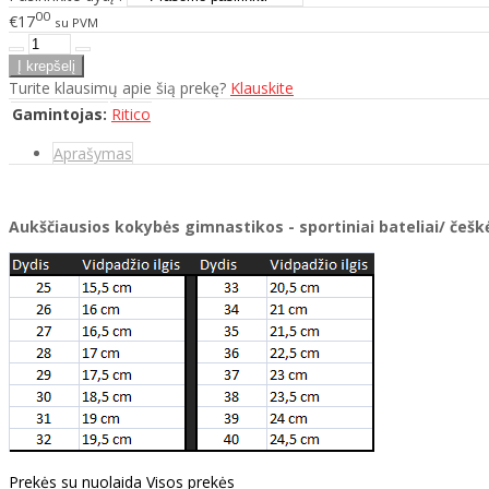
00
€17
su PVM
Turite klausimų apie šią prekę?
Klauskite
Gamintojas:
Ritico
Aprašymas
Aukščiausios kokybės gimnastikos - sportiniai bateliai/ češ
Prekės su nuolaida
Visos prekės