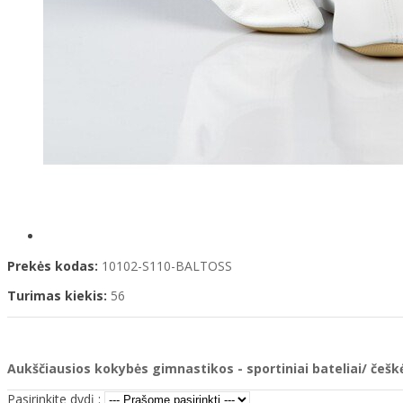
Prekės kodas:
10102-S110-BALTOSS
Turimas kiekis:
56
Aukščiausios kokybės gimnastikos - sportiniai bateliai/ češ
Pasirinkite dydį :