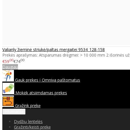
Valianly žieminė striukė/paltas mergaitei 9534_128-158
Prekės aprašymas: Atsparumas drėgmei: > 10 000 mm 2 išorinės už
00
00
€59
€74
Daugiau
Gauk prekes į Omniva paštomatus
Mokėk atsiimdamas prekes
Grąžink prekę
Informacija
Dydžių lentelės
Grąžinti/keisti prekę