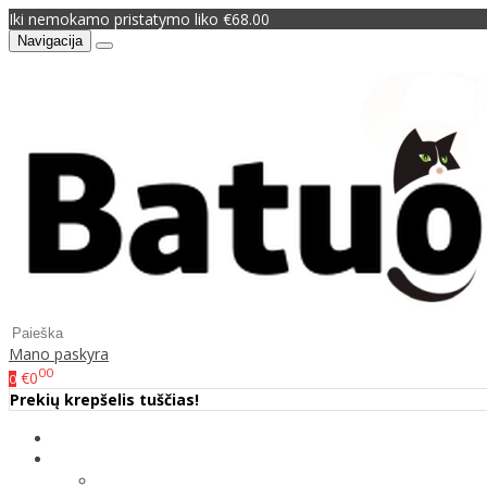
Iki nemokamo pristatymo liko €68.00
Navigacija
Mano paskyra
00
€0
0
Prekių krepšelis tuščias!