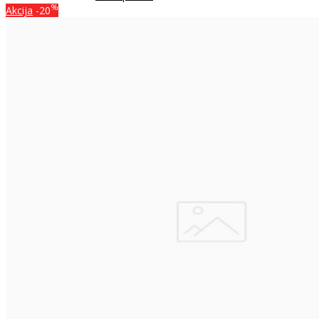
%
Akcija
-20