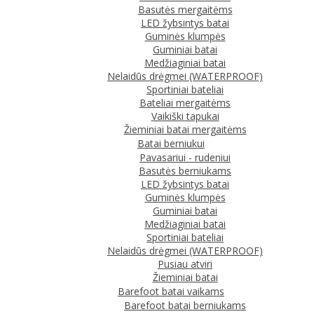
Basutės mergaitėms
LED žybsintys batai
Guminės klumpės
Guminiai batai
Medžiaginiai batai
Nelaidūs drėgmei (WATERPROOF)
Sportiniai bateliai
Bateliai mergaitėms
Vaikiški tapukai
Žieminiai batai mergaitėms
Batai berniukui
Pavasariui - rudeniui
Basutės berniukams
LED žybsintys batai
Guminės klumpės
Guminiai batai
Medžiaginiai batai
Sportiniai bateliai
Nelaidūs drėgmei (WATERPROOF)
Pusiau atviri
Žieminiai batai
Barefoot batai vaikams
Barefoot batai berniukams