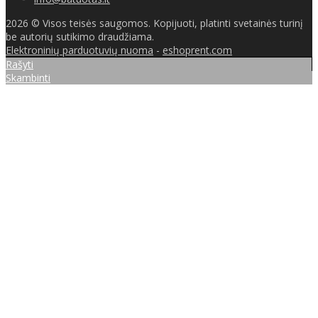
2026 © Visos teisės saugomos. Kopijuoti, platinti svetainės turinį
be autorių sutikimo draudžiama.
Elektroninių parduotuvių nuoma
-
eshoprent.com
Rašyti
Skambinti