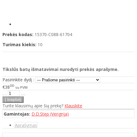
Prekės kodas:
15370-C088-61704
Turimas kiekis:
10
Tikslūs batų išmatavimai nurodyti prekės aprašyme.
Pasirinkite dydį :
00
€38
su PVM
Turite klausimų apie šią prekę?
Klauskite
Gamintojas:
D.D.Step (Vengrija)
Aprašymas