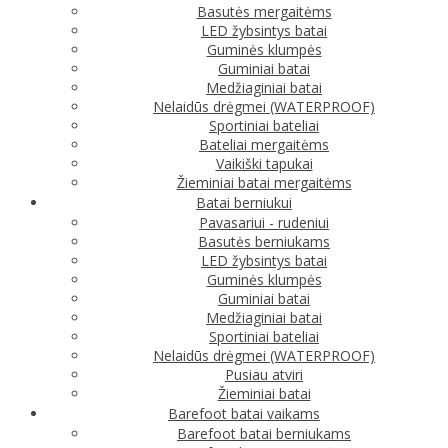
Basutės mergaitėms
LED žybsintys batai
Guminės klumpės
Guminiai batai
Medžiaginiai batai
Nelaidūs drėgmei (WATERPROOF)
Sportiniai bateliai
Bateliai mergaitėms
Vaikiški tapukai
Žieminiai batai mergaitėms
Batai berniukui
Pavasariui - rudeniui
Basutės berniukams
LED žybsintys batai
Guminės klumpės
Guminiai batai
Medžiaginiai batai
Sportiniai bateliai
Nelaidūs drėgmei (WATERPROOF)
Pusiau atviri
Žieminiai batai
Barefoot batai vaikams
Barefoot batai berniukams