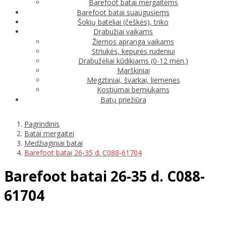
Barefoot batai mergaitėms
Barefoot batai suaugusiems
Šokių bateliai (češkės), triko
Drabužiai vaikams
Žiemos apranga vaikams
Striukės, kepurės rudeniui
Drabužėliai kūdikiams (0-12 mėn.)
Marškiniai
Megztiniai, švarkai, liemenės
Kostiumai berniukams
Batų priežiūra
Pagrindinis
Batai mergaitei
Medžiaginiai batai
Barefoot batai 26-35 d. C088-61704
Barefoot batai 26-35 d. C088-
61704