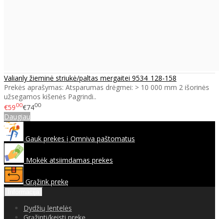
Valianly žieminė striukė/paltas mergaitei 9534_128-158
Prekės aprašymas: Atsparumas drėgmei: > 10 000 mm 2 išorinės
užsegamos kišenės Pagrindi..
00
00
€59
€74
Daugiau
Gauk prekes į Omniva paštomatus
Mokėk atsiimdamas prekes
Grąžink prekę
Informacija
Dydžių lentelės
Grąžinti/keisti prekę