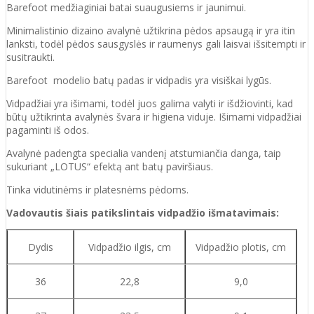
Barefoot medžiaginiai batai suaugusiems ir jaunimui.
Minimalistinio dizaino avalynė užtikrina pėdos apsaugą ir yra itin
lanksti, todėl pėdos sausgyslės ir raumenys gali laisvai išsitempti ir
susitraukti.
Barefoot modelio batų padas ir vidpadis yra visiškai lygūs.
Vidpadžiai yra išimami, todėl juos galima valyti ir išdžiovinti, kad
būtų užtikrinta avalynės švara ir higiena viduje. Išimami vidpadžiai
pagaminti iš odos.
Avalynė padengta specialia vandenį atstumiančia danga, taip
sukuriant „LOTUS“ efektą ant batų paviršiaus.
Tinka vidutinėms ir platesnėms pėdoms.
Vadovautis šiais patikslintais vidpadžio išmatavimais:
Dydis
Vidpadžio ilgis, cm
Vidpadžio plotis, cm
36
22,8
9,0