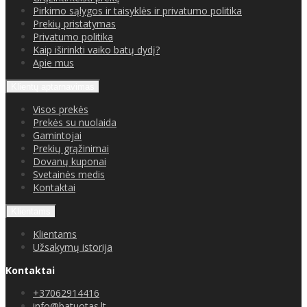
Pirkimo sąlygos ir taisyklės ir privatumo politika
Prekių pristatymas
Privatumo politika
Kaip iširinkti vaiko batų dydį?
Apie mus
Klientų aptarnavimas
Visos prekės
Prekės su nuolaida
Gamintojai
Prekių grąžinimai
Dovanų kuponai
Svetainės medis
Kontaktai
Klientams
Klientams
Užsakymų istorija
Kontaktai
+37062914416
info@batuotas.lt