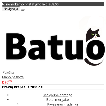
Iki nemokamo pristatymo liko €68.00
Navigacija
Mano paskyra
00
€0
0
Prekių krepšelis tuščias!
Mokyklinė apranga
Batai mergaitei
Pavasariui - rudeniui