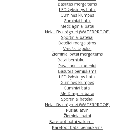
Basutės mergaitėms
LED žybsintys batai
Guminės klumpės
Guminiai batai
Medžiaginiai batai
Nelaidūs drėgmei (WATERPROOF)
Sportiniai bateliai
Bateliai mergaitėms
Vaikiški tapukai
Žieminiai batai mergaitėms
Batai berniukui
Pavasariui - rudeniui
Basutės berniukams
LED žybsintys batai
Guminės klumpės
Guminiai batai
Medžiaginiai batai
Sportiniai bateliai
Nelaidūs drėgmei (WATERPROOF)
Pusiau atviri
Žieminiai batai
Barefoot batai vaikams
Barefoot batai berniukams