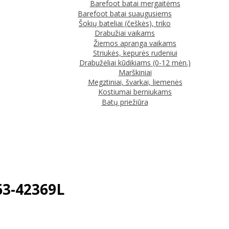
Barefoot batai mergaitėms
Barefoot batai suaugusiems
Šokių bateliai (češkės), triko
Drabužiai vaikams
Žiemos apranga vaikams
Striukės, kepurės rudeniui
Drabužėliai kūdikiams (0-12 mėn.)
Marškiniai
Megztiniai, švarkai, liemenės
Kostiumai berniukams
Batų priežiūra
063-42369L