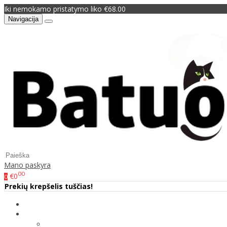
Iki nemokamo pristatymo liko €68.00
Navigacija
Mano paskyra
00
€0
0
Prekių krepšelis tuščias!