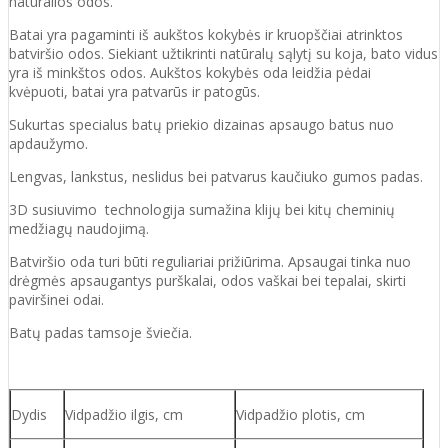
natūralios odos.
Batai yra pagaminti iš aukštos kokybės ir kruopščiai atrinktos
batviršio odos. Siekiant užtikrinti natūralų sąlytį su koja, bato vidus
yra iš minkštos odos. Aukštos kokybės oda leidžia pėdai
kvėpuoti, batai yra patvarūs ir patogūs.
Sukurtas specialus batų priekio dizainas apsaugo batus nuo
apdaužymo.
Lengvas, lankstus, neslidus bei patvarus kaučiuko gumos padas.
3D susiuvimo technologija sumažina klijų bei kitų cheminių
medžiagų naudojimą.
Batviršio oda turi būti reguliariai prižiūrima. Apsaugai tinka nuo
drėgmės apsaugantys purškalai, odos vaškai bei tepalai, skirti
paviršinei odai.
Batų padas tamsoje šviečia.
Dydis
Vidpadžio ilgis, cm
Vidpadžio plotis, cm