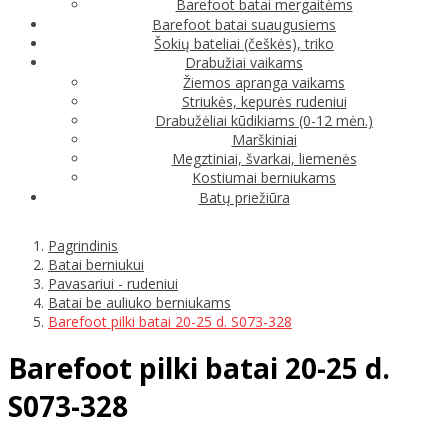
Barefoot batai mergaitėms
Barefoot batai suaugusiems
Šokių bateliai (češkės), triko
Drabužiai vaikams
Žiemos apranga vaikams
Striukės, kepurės rudeniui
Drabužėliai kūdikiams (0-12 mėn.)
Marškiniai
Megztiniai, švarkai, liemenės
Kostiumai berniukams
Batų priežiūra
Pagrindinis
Batai berniukui
Pavasariui - rudeniui
Batai be auliuko berniukams
Barefoot pilki batai 20-25 d. S073-328
Barefoot pilki batai 20-25 d.
S073-328