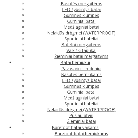
Basutės mergaitėms
LED žybsintys batai
Guminės klumpės
Guminiai batai
Medžiaginiai batai
Nelaidūs drėgmei (WATERPROOF)
Sportiniai bateliai
Bateliai mergaitėms
Vaikiški tapukai
Žieminiai batai mergaitėms
Batai berniukui
Pavasariui - rudeniui
Basutės berniukams
LED žybsintys batai
Guminės klumpės
Guminiai batai
Medžiaginiai batai
Sportiniai bateliai
Nelaidūs drėgmei (WATERPROOF)
Pusiau atviri
Žieminiai batai
Barefoot batai vaikams
Barefoot batai berniukams