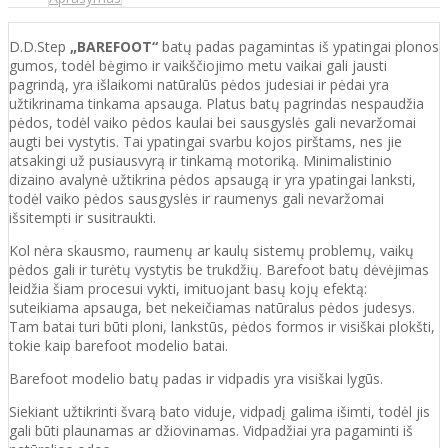
D.D.Step
„BAREFOOT“
batų padas pagamintas iš ypatingai plonos
gumos, todėl bėgimo ir vaikščiojimo metu vaikai gali jausti
pagrindą, yra išlaikomi natūralūs pėdos judesiai ir pėdai yra
užtikrinama tinkama apsauga. Platus batų pagrindas nespaudžia
pėdos, todėl vaiko pėdos kaulai bei sausgyslės gali nevaržomai
augti bei vystytis. Tai ypatingai svarbu kojos pirštams, nes jie
atsakingi už pusiausvyrą ir tinkamą motoriką. Minimalistinio
dizaino avalynė užtikrina pėdos apsaugą ir yra ypatingai lanksti,
todėl vaiko pėdos sausgyslės ir raumenys gali nevaržomai
išsitempti ir susitraukti.
Kol nėra skausmo, raumenų ar kaulų sistemų problemų, vaikų
pėdos gali ir turėtų vystytis be trukdžių. Barefoot batų dėvėjimas
leidžia šiam procesui vykti, imituojant basų kojų efektą:
suteikiama apsauga, bet nekeičiamas natūralus pėdos judesys.
Tam batai turi būti ploni, lankstūs, pėdos formos ir visiškai plokšti,
tokie kaip barefoot modelio batai.
Barefoot modelio batų padas ir vidpadis yra visiškai lygūs.
Siekiant užtikrinti švarą bato viduje, vidpadį galima išimti, todėl jis
gali būti plaunamas ar džiovinamas. Vidpadžiai yra pagaminti iš