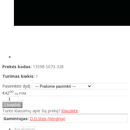
Prekės kodas:
13598-S073-328
Turimas kiekis:
1
Pasirinkite dydį :
00
€42
su PVM
Turite klausimų apie šią prekę?
Klauskite
Gamintojas:
D.D.Step (Vengrija)
Aprašymas