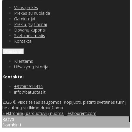
Visos prekės
Prekės su nuolaida
Gamintojai
Prekių grąžinimai
Dovanų kuponai
Svetainės medis
Kontaktai
Klientams
Klientams
Užsakymų istorija
Kontaktai
+37062914416
info@batuotas.lt
2026 © Visos teisės saugomos. Kopijuoti, platinti svetainės turinį
be autorių sutikimo draudžiama.
Elektroninių parduotuvių nuoma
-
eshoprent.com
Rašyti
Skambinti