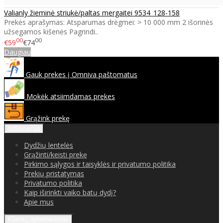
Valianly žieminė striukė/paltas mergaitei 9534_128-158
Prekės aprašymas: Atsparumas drėgmei: > 10 000 mm 2 išorinės
užsegamos kišenės Pagrindi..
00
00
€59
€74
Daugiau
Gauk prekes į Omniva paštomatus
Mokėk atsiimdamas prekes
Grąžink prekę
Informacija
Dydžių lentelės
Grąžinti/keisti prekę
Pirkimo sąlygos ir taisyklės ir privatumo politika
Prekių pristatymas
Privatumo politika
Kaip iširinkti vaiko batų dydį?
Apie mus
Klientų aptarnavimas