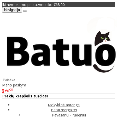
Iki nemokamo pristatymo liko €68.00
Navigacija
Mano paskyra
00
€0
0
Prekių krepšelis tuščias!
Mokyklinė apranga
Batai mergaitei
Pavasariui - rudeniui