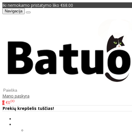
Iki nemokamo pristatymo liko €68.00
Navigacija
Mano paskyra
00
€0
0
Prekių krepšelis tuščias!