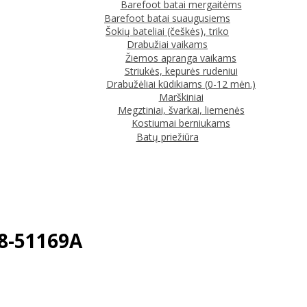
Barefoot batai mergaitėms
Barefoot batai suaugusiems
Šokių bateliai (češkės), triko
Drabužiai vaikams
Žiemos apranga vaikams
Striukės, kepurės rudeniui
Drabužėliai kūdikiams (0-12 mėn.)
Marškiniai
Megztiniai, švarkai, liemenės
Kostiumai berniukams
Batų priežiūra
88-51169A