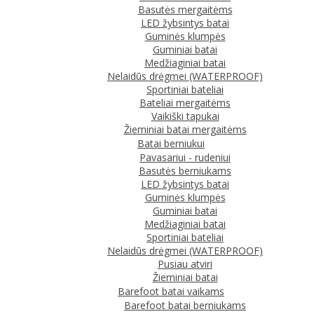
Basutės mergaitėms
LED žybsintys batai
Guminės klumpės
Guminiai batai
Medžiaginiai batai
Nelaidūs drėgmei (WATERPROOF)
Sportiniai bateliai
Bateliai mergaitėms
Vaikiški tapukai
Žieminiai batai mergaitėms
Batai berniukui
Pavasariui - rudeniui
Basutės berniukams
LED žybsintys batai
Guminės klumpės
Guminiai batai
Medžiaginiai batai
Sportiniai bateliai
Nelaidūs drėgmei (WATERPROOF)
Pusiau atviri
Žieminiai batai
Barefoot batai vaikams
Barefoot batai berniukams