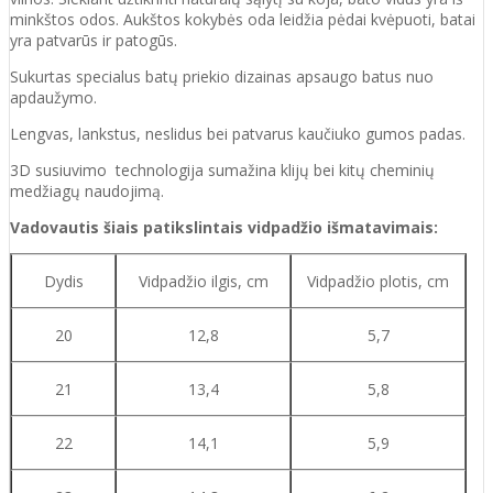
minkštos odos. Aukštos kokybės oda
leidžia pėdai kvėpuoti,
batai
yra patvarūs ir patogūs.
Sukurtas specialus batų priekio dizainas apsaugo batus nuo
apdaužymo.
Lengvas, lankstus, neslidus bei patvarus kaučiuko
gumos
padas
.
3D susiuvimo technologija sumažina klijų bei kitų cheminių
medžiagų naudojimą.
Vadovautis šiais patikslintais vidpadžio išmatavimais:
Dydis
Vidpadžio ilgis, cm
Vidpadžio plotis, cm
20
12,8
5,7
21
13,4
5,8
22
14,1
5,9