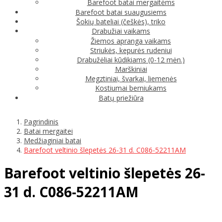
Barefoot batai mergaitėms
Barefoot batai suaugusiems
Šokių bateliai (češkės), triko
Drabužiai vaikams
Žiemos apranga vaikams
Striukės, kepurės rudeniui
Drabužėliai kūdikiams (0-12 mėn.)
Marškiniai
Megztiniai, švarkai, liemenės
Kostiumai berniukams
Batų priežiūra
Pagrindinis
Batai mergaitei
Medžiaginiai batai
Barefoot veltinio šlepetės 26-31 d. C086-52211AM
Barefoot veltinio šlepetės 26-
31 d. C086-52211AM