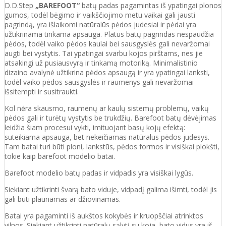
D.D.Step
„BAREFOOT“
batų padas pagamintas iš ypatingai plonos
gumos, todėl bėgimo ir vaikščiojimo metu vaikai gali jausti
pagrindą, yra išlaikomi natūralūs pėdos judesiai ir pėdai yra
užtikrinama tinkama apsauga. Platus batų pagrindas nespaudžia
pėdos, todėl vaiko pėdos kaulai bei sausgyslės gali nevaržomai
augti bei vystytis. Tai ypatingai svarbu kojos pirštams, nes jie
atsakingi už pusiausvyrą ir tinkamą motoriką. Minimalistinio
dizaino avalynė užtikrina pėdos apsaugą ir yra ypatingai lanksti,
todėl vaiko pėdos sausgyslės ir raumenys gali nevaržomai
išsitempti ir susitraukti.
Kol nėra skausmo, raumenų ar kaulų sistemų problemų, vaikų
pėdos gali ir turėtų vystytis be trukdžių. Barefoot batų dėvėjimas
leidžia šiam procesui vykti, imituojant basų kojų efektą:
suteikiama apsauga, bet nekeičiamas natūralus pėdos judesys.
Tam batai turi būti ploni, lankstūs, pėdos formos ir visiškai plokšti,
tokie kaip barefoot modelio batai.
Barefoot modelio batų padas ir vidpadis yra visiškai lygūs.
Siekiant užtikrinti švarą bato viduje, vidpadį galima išimti, todėl jis
gali būti plaunamas ar džiovinamas.
Batai yra pagaminti iš aukštos kokybės ir
kruopščiai atrinktos
vilnos.
Siekiant užtikrinti natūralų sąlytį su koja, bato vidus yra iš