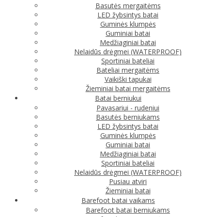
Basutės mergaitėms
LED žybsintys batai
Guminės klumpės
Guminiai batai
Medžiaginiai batai
Nelaidūs drėgmei (WATERPROOF)
Sportiniai bateliai
Bateliai mergaitėms
Vaikiški tapukai
Žieminiai batai mergaitėms
Batai berniukui
Pavasariui - rudeniui
Basutės berniukams
LED žybsintys batai
Guminės klumpės
Guminiai batai
Medžiaginiai batai
Sportiniai bateliai
Nelaidūs drėgmei (WATERPROOF)
Pusiau atviri
Žieminiai batai
Barefoot batai vaikams
Barefoot batai berniukams