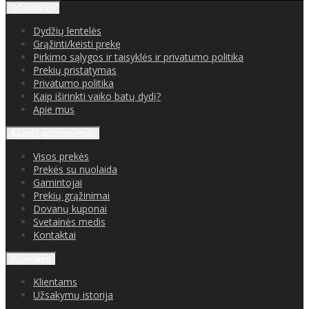
Informacija
Dydžių lentelės
Grąžinti/keisti prekę
Pirkimo sąlygos ir taisyklės ir privatumo politika
Prekių pristatymas
Privatumo politika
Kaip iširinkti vaiko batų dydį?
Apie mus
Klientų aptarnavimas
Visos prekės
Prekės su nuolaida
Gamintojai
Prekių grąžinimai
Dovanų kuponai
Svetainės medis
Kontaktai
Klientams
Klientams
Užsakymų istorija