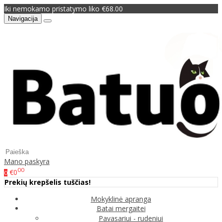
Iki nemokamo pristatymo liko €68.00
Navigacija
Mano paskyra
00
€0
0
Prekių krepšelis tuščias!
Mokyklinė apranga
Batai mergaitei
Pavasariui - rudeniui