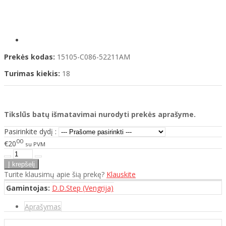
Prekės kodas:
15105-C086-52211AM
Turimas kiekis:
18
Tikslūs batų išmatavimai nurodyti prekės aprašyme.
Pasirinkite dydį :
00
€20
su PVM
Turite klausimų apie šią prekę?
Klauskite
Gamintojas:
D.D.Step (Vengrija)
Aprašymas