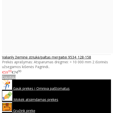
Valianly žieminė striukė/paltas mergaitei 9534_128-158
Prekės aprašymas: Atsparumas drėgmei: > 10 000 mm 2 išorinės
užsegamos kišenės Pagrindi..
00
00
€59
€74
Daugiau
Gauk prekes į Omniva paštomatus
Mokėk atsiimdamas prekes
Grąžink prekę