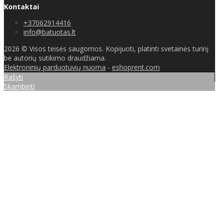
Kontaktai
+37062914416
info@batuotas.lt
2026 © Visos teisės saugomos. Kopijuoti, platinti svetainės turinį
be autorių sutikimo draudžiama.
Elektroninių parduotuvių nuoma
-
eshoprent.com
Rašyti
Skambinti