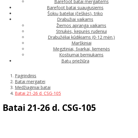
Barefoot batai mergaitėms
Barefoot batai suaugusiems
Šokių bateliai (češkės), triko
Drabužiai vaikams
Žiemos apranga vaikams
Striukės, kepurės rudeniui
Drabužėliai kūdikiams (0-12 mėn.)
Marškiniai
Megztiniai, švarkai, liemenės
Kostiumai berniukams
Batų priežiūra
Pagrindinis
Batai mergaitei
Medžiaginiai batai
Batai 21-26 d. CSG-105
Batai 21-26 d. CSG-105