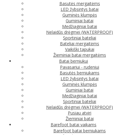
Basutės mergaitėms
LED žybsintys batai
Guminės klumpės
Guminiai batai
Medžiaginiai batai
Nelaidūs drėgmei (WATERPROOF)
Sportiniai bateliai
Bateliai mergaitėms
Vaikiški tapukai
Žieminiai batai mergaitėms
Batai berniukui
Pavasariui - rudeniui
Basutės berniukams
LED žybsintys batai
Guminės klumpės
Guminiai batai
Medžiaginiai batai
Sportiniai bateliai
Nelaidūs drėgmei (WATERPROOF)
Pusiau atviri
Žieminiai batai
Barefoot batai vaikams
Barefoot batai berniukams