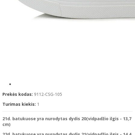
Prekės kodas:
9112-CSG-105
Turimas kiekis:
1
21d. batukuose yra nurodytas dydis 20(vidpadžio ilgis - 13,7
cm)
22d. batukuose yra nurodytas dydis 21(vidpadžio ilgis - 14,4