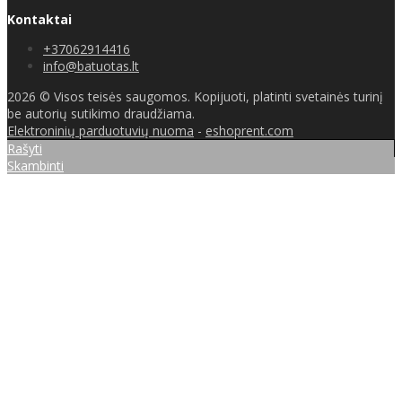
Kontaktai
+37062914416
info@batuotas.lt
2026 © Visos teisės saugomos. Kopijuoti, platinti svetainės turinį
be autorių sutikimo draudžiama.
Elektroninių parduotuvių nuoma
-
eshoprent.com
Rašyti
Skambinti