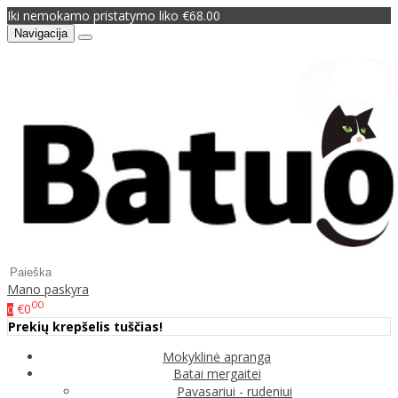
Iki nemokamo pristatymo liko €68.00
Navigacija
Mano paskyra
00
€0
0
Prekių krepšelis tuščias!
Mokyklinė apranga
Batai mergaitei
Pavasariui - rudeniui