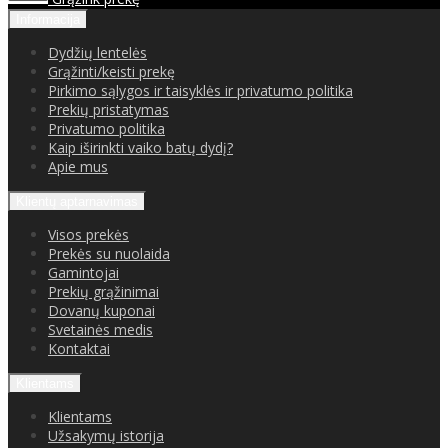
Informacija
Dydžių lentelės
Grąžinti/keisti prekę
Pirkimo sąlygos ir taisyklės ir privatumo politika
Prekių pristatymas
Privatumo politika
Kaip iširinkti vaiko batų dydį?
Apie mus
Klientų aptarnavimas
Visos prekės
Prekės su nuolaida
Gamintojai
Prekių grąžinimai
Dovanų kuponai
Svetainės medis
Kontaktai
Klientams
Klientams
Užsakymų istorija