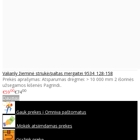
Valianly žieminė striukė/paltas mergaitei 9534_128-158
Prekės aprašymas: Atsparumas drėgmei: > 10 000 mm 2 išorinės
užsegamos kišenės Pagrindi..
00
00
€59
€74
Daugiau
Gauk prekes į Omniva paštomatus
Mokėk atsiimdamas prekes
Grąžink prekę