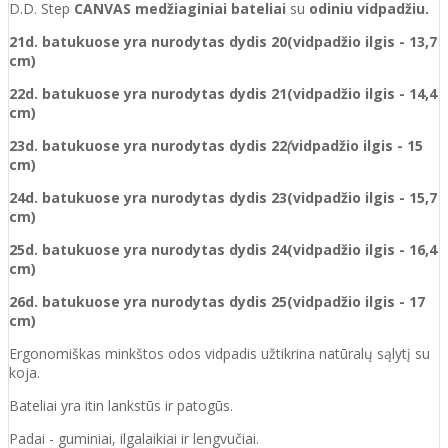
D.D. Step
CANVAS medžiaginiai bateliai
su
odiniu vidpadžiu.
21d. batukuose yra nurodytas dydis 20(vidpadžio ilgis - 13,7
cm)
22d. batukuose yra nurodytas dydis 21(vidpadžio ilgis - 14,4
cm)
23d. batukuose yra nurodytas
dydis
22
(
vidpadžio ilgis - 15
cm)
24d. batukuose yra nurodytas
dydis
23(vidpadžio ilgis - 15,7
cm)
25d. batukuose yra nurodytas
dydis
24(vidpadžio ilgis - 16,4
cm)
26d. batukuose yra nurodytas
dydis
25(vidpadžio ilgis - 17
cm)
Ergonomiškas minkštos odos vidpadis užtikrina natūralų sąlytį su
koja.
Bateliai yra itin lankstūs ir patogūs.
Padai - guminiai, ilgalaikiai ir lengvučiai.