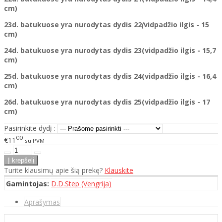
cm)
23d. batukuose yra nurodytas
dydis
22
(
vidpadžio ilgis - 15
cm)
24d. batukuose yra nurodytas
dydis
23(vidpadžio ilgis - 15,7
cm)
25d. batukuose yra nurodytas
dydis
24(vidpadžio ilgis - 16,4
cm)
26d. batukuose yra nurodytas
dydis
25(vidpadžio ilgis - 17
cm)
Pasirinkite dydį :
00
€11
su PVM
Turite klausimų apie šią prekę?
Klauskite
Gamintojas:
D.D.Step (Vengrija)
Aprašymas