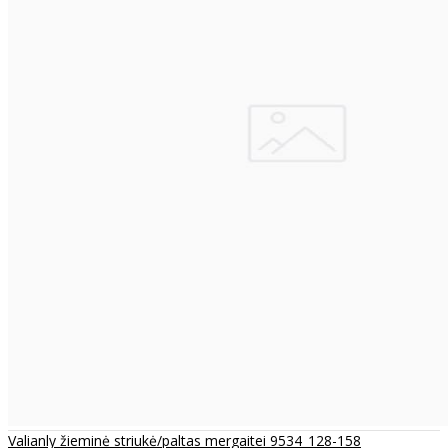
Valianly žieminė striukė/paltas mergaitei 9534_128-158