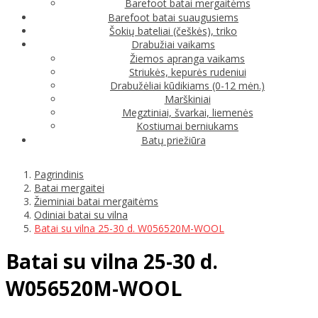
Barefoot batai mergaitėms
Barefoot batai suaugusiems
Šokių bateliai (češkės), triko
Drabužiai vaikams
Žiemos apranga vaikams
Striukės, kepurės rudeniui
Drabužėliai kūdikiams (0-12 mėn.)
Marškiniai
Megztiniai, švarkai, liemenės
Kostiumai berniukams
Batų priežiūra
Pagrindinis
Batai mergaitei
Žieminiai batai mergaitėms
Odiniai batai su vilna
Batai su vilna 25-30 d. W056520M-WOOL
Batai su vilna 25-30 d.
W056520M-WOOL