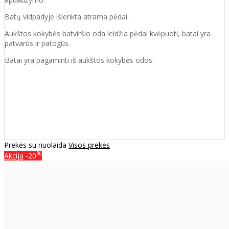
Batų vidpadyje išlenkta atrama pėdai.
Aukštos kokybės batviršio oda leidžia pėdai kvėpuoti, batai yra
patvarūs ir patogūs.
Batai yra pagaminti iš aukštos kokybės odos.
Prekės su nuolaida
Visos prekės
%
Akcija
-20