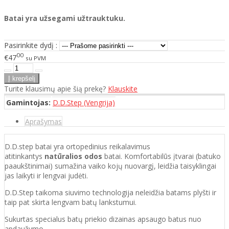
Batai yra užsegami užtrauktuku.
Pasirinkite dydį :
00
€47
su PVM
Turite klausimų apie šią prekę?
Klauskite
Gamintojas:
D.D.Step (Vengrija)
Aprašymas
D.D.step batai yra ortopedinius reikalavimus
atitinkantys
natūralios odos
batai. Komfortabilūs įtvarai (batuko
paaukštinimai) sumažina vaiko kojų nuovargį, leidžia taisyklingai
jas laikyti ir lengvai judėti.
D.D.Step taikoma siuvimo technologija neleidžia batams plyšti ir
taip pat skirta lengvam batų lankstumui.
Sukurtas specialus batų priekio dizainas apsaugo batus nuo
apdaužymo.