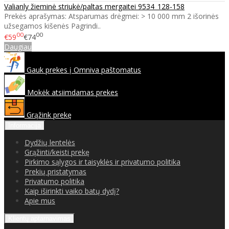
Valianly žieminė striukė/paltas mergaitei 9534_128-158
Prekės aprašymas: Atsparumas drėgmei: > 10 000 mm 2 išorinės
užsegamos kišenės Pagrindi..
00
00
€59
€74
Daugiau
Gauk prekes į Omniva paštomatus
Mokėk atsiimdamas prekes
Grąžink prekę
Informacija
Dydžių lentelės
Grąžinti/keisti prekę
Pirkimo sąlygos ir taisyklės ir privatumo politika
Prekių pristatymas
Privatumo politika
Kaip iširinkti vaiko batų dydį?
Apie mus
Klientų aptarnavimas