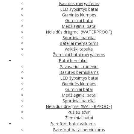
Basutės mergaitėms
LED žybsintys batai
Guminės klumpės
Guminiai batai
Medžiaginiai batai
Nelaidūs drėgmei (WATERPROOF)
Sportiniai bateliai
Bateliai mergaitėms
Vaikiški tapukai
Žieminiai batai mergaitėms
Batai berniukui
Pavasariui - rudeniui
Basutės berniukams
LED žybsintys batai
Guminės klumpės
Guminiai batai
Medžiaginiai batai
Sportiniai bateliai
Nelaidūs drėgmei (WATERPROOF)
Pusiau atviri
Žieminiai batai
Barefoot batai vaikams
Barefoot batai berniukams