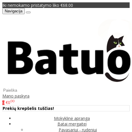
Iki nemokamo pristatymo liko €68.00
Navigacija
Mano paskyra
00
€0
0
Prekių krepšelis tuščias!
Mokyklinė apranga
Batai mergaitei
Pavasariui - rudeniui