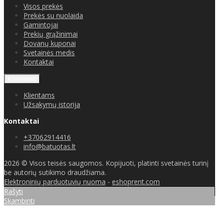
Visos prekės
Prekės su nuolaida
Gamintojai
Prekių grąžinimai
Dovanų kuponai
Svetainės medis
Kontaktai
Klientams
Klientams
Užsakymų istorija
Kontaktai
+37062914416
info@batuotas.lt
2026 © Visos teisės saugomos. Kopijuoti, platinti svetainės turinį
be autorių sutikimo draudžiama.
Elektroninių parduotuvių nuoma
-
eshoprent.com
Rašyti
Skambinti