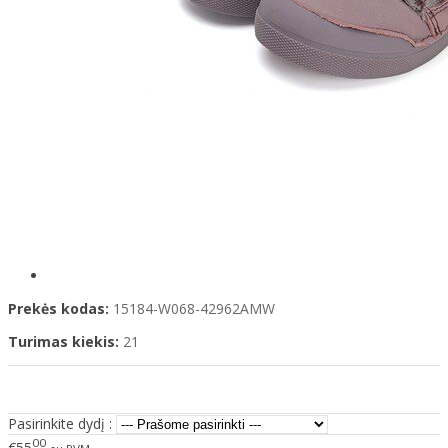
Prekės kodas:
15184-W068-42962AMW
Turimas kiekis:
21
Pasirinkite dydį :
00
€55