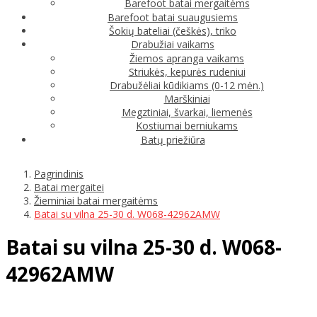
Barefoot batai mergaitėms
Barefoot batai suaugusiems
Šokių bateliai (češkės), triko
Drabužiai vaikams
Žiemos apranga vaikams
Striukės, kepurės rudeniui
Drabužėliai kūdikiams (0-12 mėn.)
Marškiniai
Megztiniai, švarkai, liemenės
Kostiumai berniukams
Batų priežiūra
Pagrindinis
Batai mergaitei
Žieminiai batai mergaitėms
Batai su vilna 25-30 d. W068-42962AMW
Batai su vilna 25-30 d. W068-
42962AMW