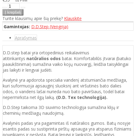
su PVM
Turite klausimų apie šią prekę?
Klauskite
Gamintojas:
D.D.Step (Vengrija)
Aprašymas
D.D.step batai yra ortopedinius reikalavimus
atitinkantys
natūralios odos
batai. Komfortabilūs įtvarai (batuko
paaukštinimai) sumažina vaiko kojų nuovargį, leidžia taisyklingai
jas laikyti ir lengvai judėti.
Avalynė yra apdorota specialia vandenį atstumiančia medžiaga,
kuri suformuoja apsauginį sluoksnį ant viršutinės bato dalies
odos, o vandens lašai nurieda nuo bato paviršiaus, todėl batai
nepermirksta net ilgą laiką.
(D.D. Tex technologija).
D.D.Step taikoma 3D siuvimo technologija sumažina klijų ir
cheminių medžiagų naudojimą.
Avalynės padas yra pagamintas iš natūralios gumos. Batų nosyje
esantis padas su sustiprinta pirštų apsauga yra atsparus fiziniams
poveikiams ir neslysta. Batai lengvi ir lankstūs, leidžiantys