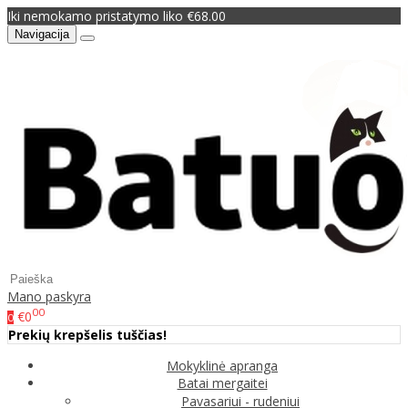
Iki nemokamo pristatymo liko €68.00
Navigacija
Mano paskyra
00
€0
0
Prekių krepšelis tuščias!
Mokyklinė apranga
Batai mergaitei
Pavasariui - rudeniui