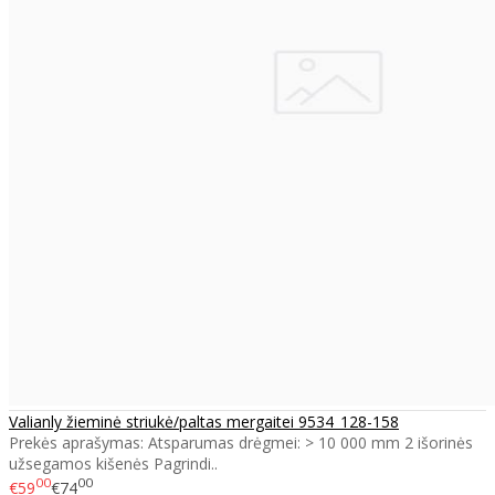
Valianly žieminė striukė/paltas mergaitei 9534_128-158
Prekės aprašymas: Atsparumas drėgmei: > 10 000 mm 2 išorinės
užsegamos kišenės Pagrindi..
00
00
€59
€74