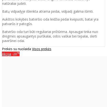
natūraliai judėti.
Batų vidpadyje išlenkta atrama pėdai, vidpadį galima išimti.
Aukštos kokybės batviršio oda leidžia pėdai kvėpuoti, batai yra
patvarūs ir patogūs.
Batvirš
io o
da turi būti reguliariai prižiūrima. Apsaugai tinka nuo
drėgmės apsaugantys purškalai
,
odos vaškai bei tepalai, skirti
paviršinei odai.
Prekės su nuolaida
Visos prekės
%
Akcija
-20