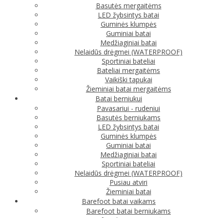
Basutės mergaitėms
LED žybsintys batai
Guminės klumpės
Guminiai batai
Medžiaginiai batai
Nelaidūs drėgmei (WATERPROOF)
Sportiniai bateliai
Bateliai mergaitėms
Vaikiški tapukai
Žieminiai batai mergaitėms
Batai berniukui
Pavasariui - rudeniui
Basutės berniukams
LED žybsintys batai
Guminės klumpės
Guminiai batai
Medžiaginiai batai
Sportiniai bateliai
Nelaidūs drėgmei (WATERPROOF)
Pusiau atviri
Žieminiai batai
Barefoot batai vaikams
Barefoot batai berniukams