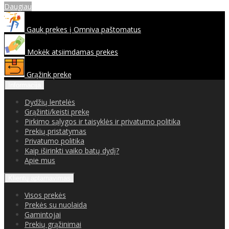
Daugiau
Gauk prekes į Omniva paštomatus
Mokėk atsiimdamas prekes
Grąžink prekę
Informacija
Dydžių lentelės
Grąžinti/keisti prekę
Pirkimo sąlygos ir taisyklės ir privatumo politika
Prekių pristatymas
Privatumo politika
Kaip iširinkti vaiko batų dydį?
Apie mus
Klientų aptarnavimas
Visos prekės
Prekės su nuolaida
Gamintojai
Prekių grąžinimai