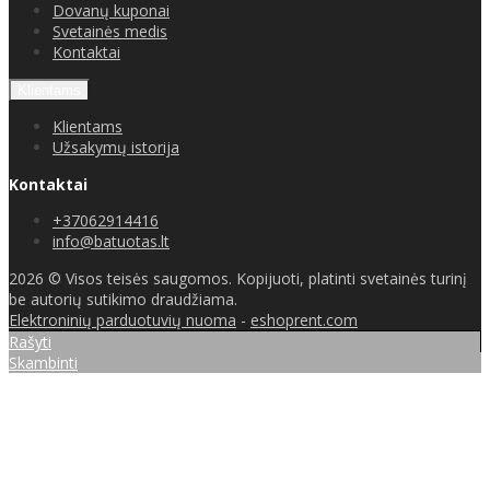
Dovanų kuponai
Svetainės medis
Kontaktai
Klientams
Klientams
Užsakymų istorija
Kontaktai
+37062914416
info@batuotas.lt
2026 © Visos teisės saugomos. Kopijuoti, platinti svetainės turinį
be autorių sutikimo draudžiama.
Elektroninių parduotuvių nuoma
-
eshoprent.com
Rašyti
Skambinti