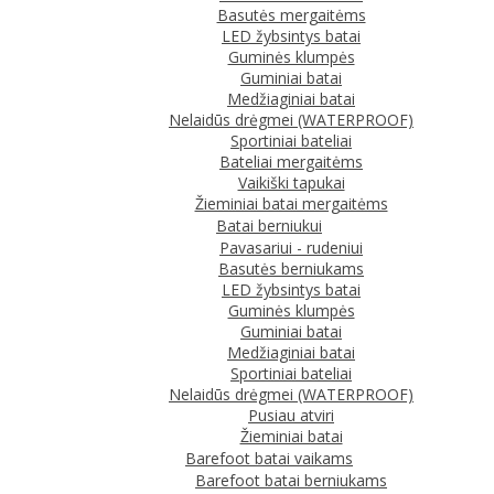
Basutės mergaitėms
LED žybsintys batai
Guminės klumpės
Guminiai batai
Medžiaginiai batai
Nelaidūs drėgmei (WATERPROOF)
Sportiniai bateliai
Bateliai mergaitėms
Vaikiški tapukai
Žieminiai batai mergaitėms
Batai berniukui
Pavasariui - rudeniui
Basutės berniukams
LED žybsintys batai
Guminės klumpės
Guminiai batai
Medžiaginiai batai
Sportiniai bateliai
Nelaidūs drėgmei (WATERPROOF)
Pusiau atviri
Žieminiai batai
Barefoot batai vaikams
Barefoot batai berniukams