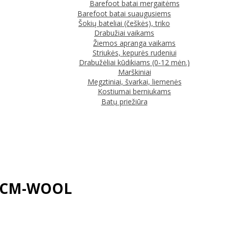
Barefoot batai mergaitėms
Barefoot batai suaugusiems
Šokių bateliai (češkės), triko
Drabužiai vaikams
Žiemos apranga vaikams
Striukės, kepurės rudeniui
Drabužėliai kūdikiams (0-12 mėn.)
Marškiniai
Megztiniai, švarkai, liemenės
Kostiumai berniukams
Batų priežiūra
346CM-WOOL