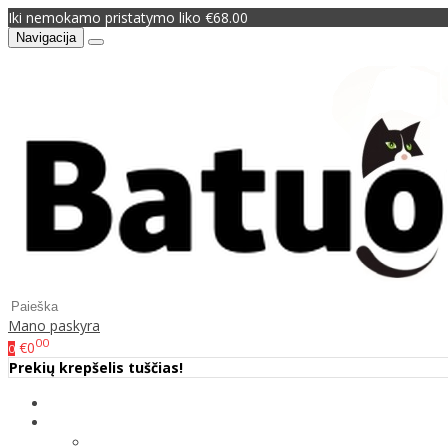
Iki nemokamo pristatymo liko €68.00
Navigacija
Mano paskyra
00
€0
0
Prekių krepšelis tuščias!