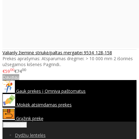
Valianly žieminė striukė/paltas mergaitei 9534_128-158
Prekės aprašymas: Atsparumas drėgmei: > 10 000 mm 2 išorinės
užsegamos kišenės Pagrindi..
00
00
€59
€74
Daugiau
Gauk prekes į Omniva paštomatus
Mokėk atsiimdamas prekes
Grąžink prekę
Informacija
Dydžių lentelės