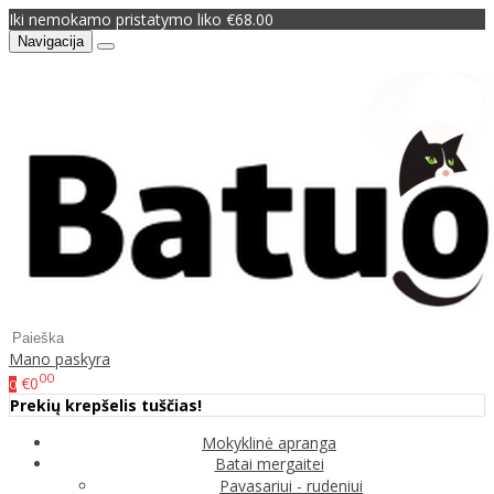
Iki nemokamo pristatymo liko €68.00
Navigacija
Mano paskyra
00
€0
0
Prekių krepšelis tuščias!
Mokyklinė apranga
Batai mergaitei
Pavasariui - rudeniui