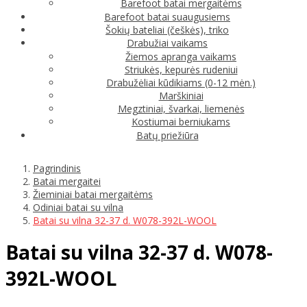
Barefoot batai mergaitėms
Barefoot batai suaugusiems
Šokių bateliai (češkės), triko
Drabužiai vaikams
Žiemos apranga vaikams
Striukės, kepurės rudeniui
Drabužėliai kūdikiams (0-12 mėn.)
Marškiniai
Megztiniai, švarkai, liemenės
Kostiumai berniukams
Batų priežiūra
Pagrindinis
Batai mergaitei
Žieminiai batai mergaitėms
Odiniai batai su vilna
Batai su vilna 32-37 d. W078-392L-WOOL
Batai su vilna 32-37 d. W078-
392L-WOOL