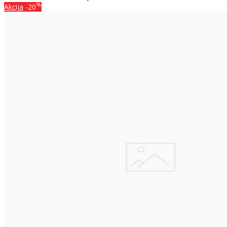
%
Akcija
-20