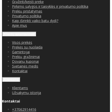
Grąžinti/keisti prekę
Pirkimo sąlygos ir taisyklės ir privatumo politika
Prekių pristatymas
Privatumo politika
Kaip iširinkti vaiko batų dydį?
Apie mus
Klientų aptarnavimas
Visos prekės
Prekės su nuolaida
Gamintojai
Prekių grąžinimai
Dovanų kuponai
Svetainės medis
Kontaktai
Klientams
Klientams
Užsakymų istorija
Kontaktai
+37062914416