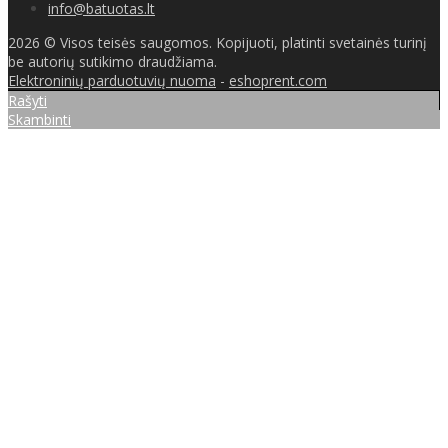
info@batuotas.lt
2026 © Visos teisės saugomos. Kopijuoti, platinti svetainės turinį
be autorių sutikimo draudžiama.
Elektroninių parduotuvių nuoma
-
eshoprent.com
Rašyti
Skambinti