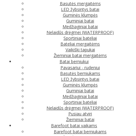
Basutės mergaitėms
LED žybsintys batai
Guminės klumpės
Guminiai batai
Medžiaginiai batai
Nelaidūs drėgmei (WATERPROOF)
Sportiniai bateliai
Bateliai mergaitėms
Vaikiški tapukai
Žieminiai batai mergaitėms
Batai berniukui
Pavasariui - rudeniui
Basutės berniukams
LED žybsintys batai
Guminės klumpės
Guminiai batai
Medžiaginiai batai
Sportiniai bateliai
Nelaidūs drėgmei (WATERPROOF)
Pusiau atviri
Žieminiai batai
Barefoot batai vaikams
Barefoot batai berniukams