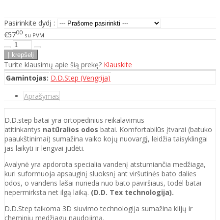
Pasirinkite dydį :
00
€57
su PVM
Turite klausimų apie šią prekę?
Klauskite
Gamintojas:
D.D.Step (Vengrija)
Aprašymas
D.D.step batai yra ortopedinius reikalavimus
atitinkantys
natūralios odos
batai. Komfortabilūs įtvarai (batuko
paaukštinimai) sumažina vaiko kojų nuovargį, leidžia taisyklingai
jas laikyti ir lengvai judėti.
Avalynė yra apdorota specialia vandenį atstumiančia medžiaga,
kuri suformuoja apsauginį sluoksnį ant viršutinės bato dalies
odos, o vandens lašai nurieda nuo bato paviršiaus, todėl batai
nepermirksta net ilgą laiką.
(D.D. Tex technologija).
D.D.Step taikoma 3D siuvimo technologija sumažina klijų ir
cheminių medžiagų naudojimą.