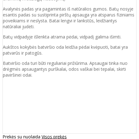
Avalynės padas yra pagamintas iš natūralios gumos. Batų nosyje
esantis padas su sustiprinta pirštų apsauga yra atsparus fiziniams
poveikiams ir neslysta. Batai lengvi ir lankstūs, leidžiantys
natūraliai judėti.
Batų vidpadyje išlenkta atrama pėdai, vidpadį galima išimti.
Aukštos kokybės batviršio oda leidžia pėdai kvėpuoti, batai yra
patvarūs ir patogūs.
Batviršio oda turi būti reguliariai prižiūrima. Apsaugai tinka nuo
drėgmės apsaugantys purškalai, odos vaškai bei tepalai, skirti
paviršinei odai.
Prekės su nuolaida
Visos prekės