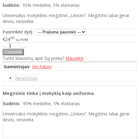
Sudėtis:
95% medvilnė, 5% elastanas
Universalus mokyklinis megztinis „Unisex“. Megztinis labai gerai
dėvisi, nesivelia.
Pasirinkite dydį :
00
€24
su PVM
Turite klausimų apie šią prekę?
Klauskite
Gamintojas:
Vio Faloni
Aprašymas
Megztinis tinka į mokyklą kaip uniforma.
Sudėtis:
95% medvilnė, 5% elastanas
Universalus mokyklinis megztinis „Unisex“. Megztinis labai gerai
dėvisi, nesivelia.