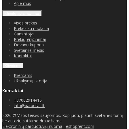
Apie mus
Klientų aptarnavimas
Visos prekės
Prekės su nuolaida
Gamintojai
Prekių grąžinimai
Dovanų kuponai
Svetainės medis
Kontaktai
Klientams
Klientams
Užsakymų istorija
Kontaktai
+37062914416
info@batuotas.lt
2026 © Visos teisės saugomos. Kopijuoti, platinti svetainės turinį
be autorių sutikimo draudžiama.
Elektroninių parduotuvių nuoma
-
eshoprent.com