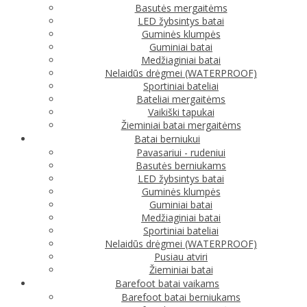
Basutės mergaitėms
LED žybsintys batai
Guminės klumpės
Guminiai batai
Medžiaginiai batai
Nelaidūs drėgmei (WATERPROOF)
Sportiniai bateliai
Bateliai mergaitėms
Vaikiški tapukai
Žieminiai batai mergaitėms
Batai berniukui
Pavasariui - rudeniui
Basutės berniukams
LED žybsintys batai
Guminės klumpės
Guminiai batai
Medžiaginiai batai
Sportiniai bateliai
Nelaidūs drėgmei (WATERPROOF)
Pusiau atviri
Žieminiai batai
Barefoot batai vaikams
Barefoot batai berniukams