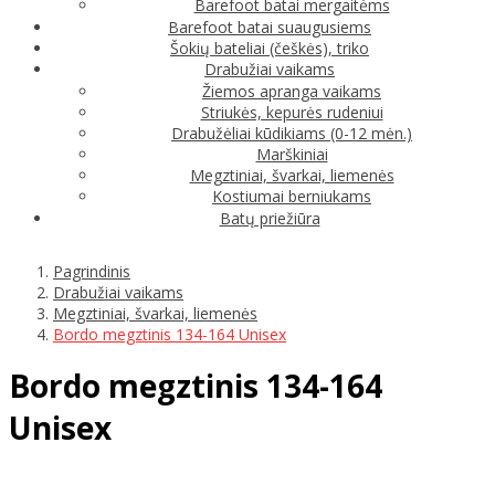
Barefoot batai mergaitėms
Barefoot batai suaugusiems
Šokių bateliai (češkės), triko
Drabužiai vaikams
Žiemos apranga vaikams
Striukės, kepurės rudeniui
Drabužėliai kūdikiams (0-12 mėn.)
Marškiniai
Megztiniai, švarkai, liemenės
Kostiumai berniukams
Batų priežiūra
Pagrindinis
Drabužiai vaikams
Megztiniai, švarkai, liemenės
Bordo megztinis 134-164 Unisex
Bordo megztinis 134-164
Unisex