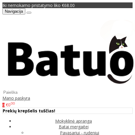
Iki nemokamo pristatymo liko €68.00
Navigacija
Mano paskyra
00
€0
0
Prekių krepšelis tuščias!
Mokyklinė apranga
Batai mergaitei
Pavasariui - rudeniui