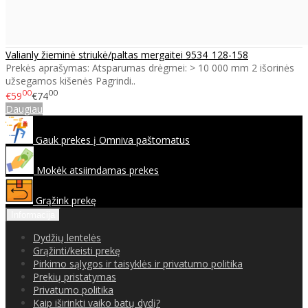
Valianly žieminė striukė/paltas mergaitei 9534_128-158
Prekės aprašymas: Atsparumas drėgmei: > 10 000 mm 2 išorinės
užsegamos kišenės Pagrindi..
00
00
€59
€74
Daugiau
Gauk prekes į Omniva paštomatus
Mokėk atsiimdamas prekes
Grąžink prekę
Informacija
Dydžių lentelės
Grąžinti/keisti prekę
Pirkimo sąlygos ir taisyklės ir privatumo politika
Prekių pristatymas
Privatumo politika
Kaip iširinkti vaiko batų dydį?