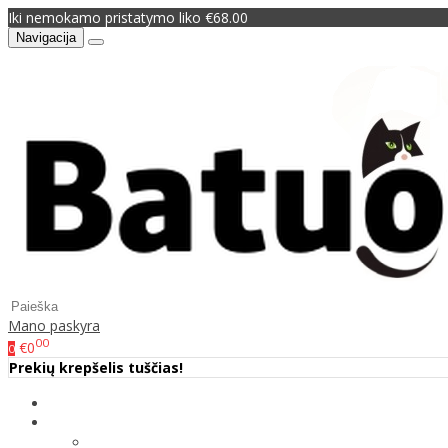
Iki nemokamo pristatymo liko €68.00
Navigacija
Mano paskyra
00
€0
0
Prekių krepšelis tuščias!