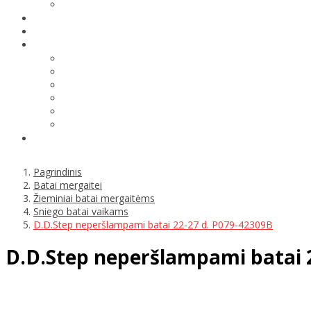
Pagrindinis
Batai mergaitei
Žieminiai batai mergaitėms
Sniego batai vaikams
D.D.Step neperšlampami batai 22-27 d. P079-42309B
D.D.Step neperšlampami batai 