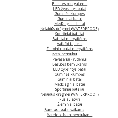
Basutės mergaitėms
LED žybsintys batai
Guminės klumpės
Guminiai batai
Medžiaginiai batai
Nelaidūs drėgmei (WATERPROOF)
Sportiniai bateliai
Bateliai mergaitėms
Vaikiški tapukai
Žieminiai batai mergaitėms
Batai berniukui
Pavasariui - rudeniui
Basutės berniukams
LED žybsintys batai
Guminės klumpės
Guminiai batai
Medžiaginiai batai
Sportiniai bateliai
Nelaidūs drėgmei (WATERPROOF)
Pusiau atviri
Žieminiai batai
Barefoot batai vaikams
Barefoot batai berniukams