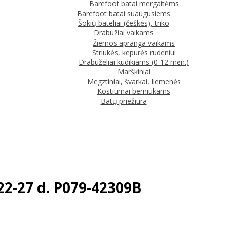
Barefoot batai mergaitėms
Barefoot batai suaugusiems
Šokių bateliai (češkės), triko
Drabužiai vaikams
Žiemos apranga vaikams
Striukės, kepurės rudeniui
Drabužėliai kūdikiams (0-12 mėn.)
Marškiniai
Megztiniai, švarkai, liemenės
Kostiumai berniukams
Batų priežiūra
22-27 d. P079-42309B