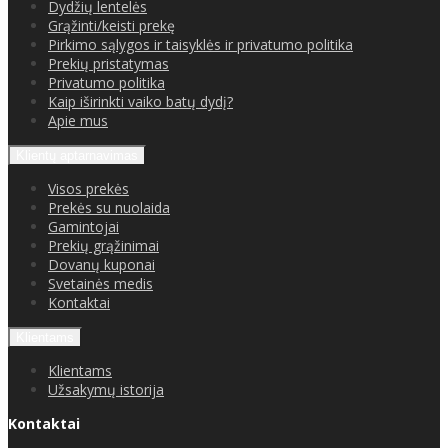
Dydžių lentelės
Grąžinti/keisti prekę
Pirkimo sąlygos ir taisyklės ir privatumo politika
Prekių pristatymas
Privatumo politika
Kaip iširinkti vaiko batų dydį?
Apie mus
Klientų aptarnavimas
Visos prekės
Prekės su nuolaida
Gamintojai
Prekių grąžinimai
Dovanų kuponai
Svetainės medis
Kontaktai
Klientams
Klientams
Užsakymų istorija
Kontaktai