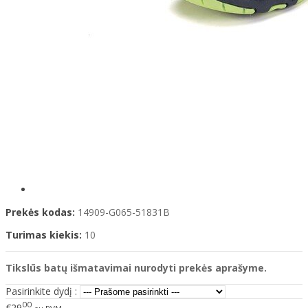
Prekės kodas:
14909-G065-51831B
Turimas kiekis:
10
Tikslūs batų išmatavimai nurodyti prekės aprašyme.
Pasirinkite dydį :
00
€29