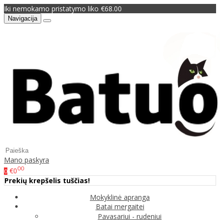
Iki nemokamo pristatymo liko €68.00
Navigacija
Mano paskyra
00
€0
0
Prekių krepšelis tuščias!
Mokyklinė apranga
Batai mergaitei
Pavasariui - rudeniui