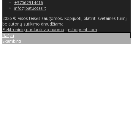
+37062914416
info@batuotas.lt
2026 © Visos teisės saugomos. Kopijuoti, platinti svetainės turinį
be autorių sutikimo draudžiama.
Elektroninių parduotuvių nuoma
-
eshoprent.com
Rašyti
Skambinti