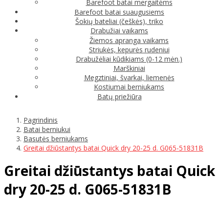
Barefoot batai mergaitėms
Barefoot batai suaugusiems
Šokių bateliai (češkės), triko
Drabužiai vaikams
Žiemos apranga vaikams
Striukės, kepurės rudeniui
Drabužėliai kūdikiams (0-12 mėn.)
Marškiniai
Megztiniai, švarkai, liemenės
Kostiumai berniukams
Batų priežiūra
Pagrindinis
Batai berniukui
Basutės berniukams
Greitai džiūstantys batai Quick dry 20-25 d. G065-51831B
Greitai džiūstantys batai Quick
dry 20-25 d. G065-51831B