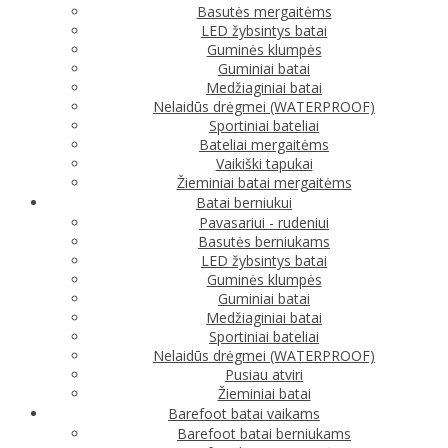
Basutės mergaitėms
LED žybsintys batai
Guminės klumpės
Guminiai batai
Medžiaginiai batai
Nelaidūs drėgmei (WATERPROOF)
Sportiniai bateliai
Bateliai mergaitėms
Vaikiški tapukai
Žieminiai batai mergaitėms
Batai berniukui
Pavasariui - rudeniui
Basutės berniukams
LED žybsintys batai
Guminės klumpės
Guminiai batai
Medžiaginiai batai
Sportiniai bateliai
Nelaidūs drėgmei (WATERPROOF)
Pusiau atviri
Žieminiai batai
Barefoot batai vaikams
Barefoot batai berniukams