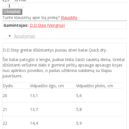
su PVM
Turite klausimų apie šią prekę?
Klauskite
Gamintojas:
D.D.Step (Vengrija)
Aprašymas
D.D.Step greitai džiūstantys pusiau atviri batai Quick dry .
Šie batai patogūs ir lengvi, puikiai tinka žaisti saulėtą dieną. Greitai
džiūstanti viršutinė dalis ir guminė pirštų apsauga apsaugo kojas
nuo aplinkos poveikio, o padas užtikrina sukibimą su šlapiu
paviršiumi.
Dydis
Vidpadžio ilgis, cm
Vidpadžio plotis, cm
20
13,1
5,6
21
13,7
5,8
22
14,4
5,9