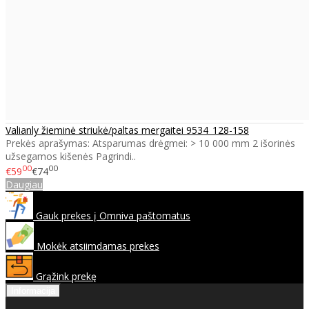
Valianly žieminė striukė/paltas mergaitei 9534_128-158
Prekės aprašymas: Atsparumas drėgmei: > 10 000 mm 2 išorinės
užsegamos kišenės Pagrindi..
00
00
€59
€74
Daugiau
Gauk prekes į Omniva paštomatus
Mokėk atsiimdamas prekes
Grąžink prekę
Informacija