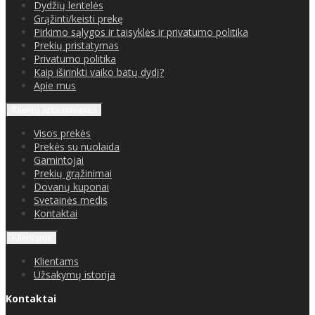
Dydžių lentelės
Grąžinti/keisti prekę
Pirkimo sąlygos ir taisyklės ir privatumo politika
Prekių pristatymas
Privatumo politika
Kaip iširinkti vaiko batų dydį?
Apie mus
Klientų aptarnavimas
Visos prekės
Prekės su nuolaida
Gamintojai
Prekių grąžinimai
Dovanų kuponai
Svetainės medis
Kontaktai
Klientams
Klientams
Užsakymų istorija
Kontaktai