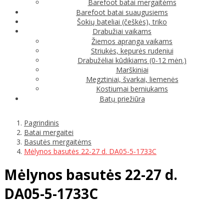
Barefoot batai mergaitėms
Barefoot batai suaugusiems
Šokių bateliai (češkės), triko
Drabužiai vaikams
Žiemos apranga vaikams
Striukės, kepurės rudeniui
Drabužėliai kūdikiams (0-12 mėn.)
Marškiniai
Megztiniai, švarkai, liemenės
Kostiumai berniukams
Batų priežiūra
Pagrindinis
Batai mergaitei
Basutės mergaitėms
Mėlynos basutės 22-27 d. DA05-5-1733C
Mėlynos basutės 22-27 d.
DA05-5-1733C