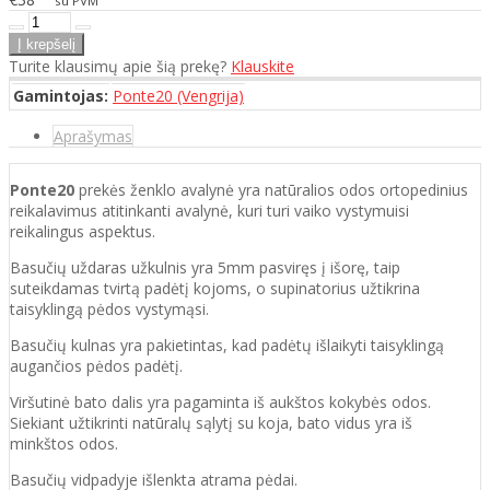
su PVM
Turite klausimų apie šią prekę?
Klauskite
Gamintojas:
Ponte20 (Vengrija)
Aprašymas
Ponte20
prekės ženklo avalynė yra natūralios odos ortopedinius
reikalavimus atitinkanti
avalynė, kuri
turi vaiko vystymuisi
reikalingus aspektus.
Basučių uždaras užkulnis yra 5mm pasviręs į išorę, taip
suteikdamas tvirtą padėtį kojoms, o supinatorius užtikrina
taisyklingą pėdos vystymąsi.
Basučių kulnas yra pakietintas, kad padėtų išlaikyti taisyklingą
augančios pėdos padėtį.
Viršutinė bato dalis yra pagaminta iš aukštos
kokybės odos.
Siekiant užtikrinti natūralų sąlytį su koja, bato vidus yra iš
minkštos odos.
Basučių vidpadyje išlenkta atrama pėdai.