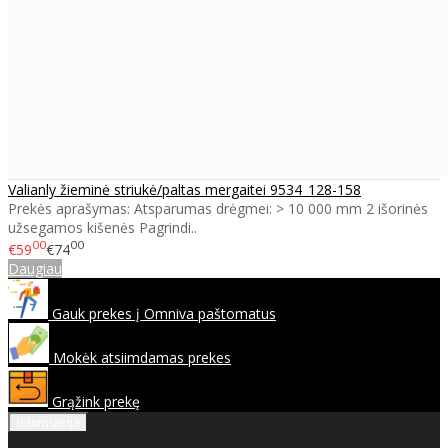
Valianly žieminė striukė/paltas mergaitei 9534_128-158
Prekės aprašymas: Atsparumas drėgmei: > 10 000 mm 2 išorinės
užsegamos kišenės Pagrindi..
00
00
€59
€74
Daugiau
Gauk prekes į Omniva paštomatus
Mokėk atsiimdamas prekes
Grąžink prekę
Informacija