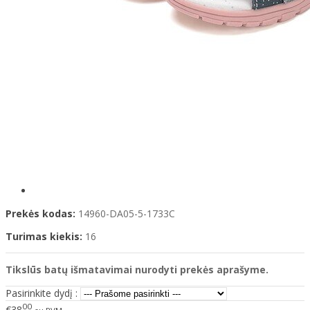
Prekės kodas:
14960-DA05-5-1733C
Turimas kiekis:
16
Tikslūs batų išmatavimai nurodyti prekės aprašyme.
Pasirinkite dydį :
00
€38