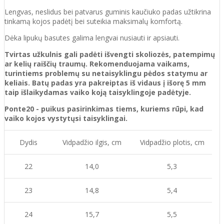
Lengvas, neslidus bei patvarus guminis kaučiuko padas užtikrina
tinkamą kojos padėtį bei suteikia maksimalų komfortą.
Dėka lipukų basutes galima lengvai nusiauti ir apsiauti.
Tvirtas užkulnis gali padėti išvengti skoliozės, patempimų
ar kelių raiščių traumų. Rekomenduojama vaikams,
turintiems problemų su netaisyklingu pėdos statymu ar
keliais. Batų padas yra pakreiptas iš vidaus į išorę 5 mm
taip išlaikydamas vaiko koją taisyklingoje padėtyje.
Ponte20 - puikus pasirinkimas tiems, kuriems rūpi, kad
vaiko kojos vystytųsi taisyklingai.
Dydis
Vidpadžio ilgis, cm
Vidpadžio plotis, cm
22
14,0
5,3
23
14,8
5,4
24
15,7
5,5