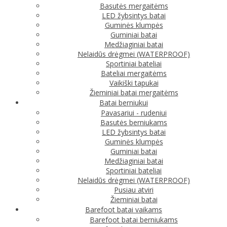
Basutės mergaitėms
LED žybsintys batai
Guminės klumpės
Guminiai batai
Medžiaginiai batai
Nelaidūs drėgmei (WATERPROOF)
Sportiniai bateliai
Bateliai mergaitėms
Vaikiški tapukai
Žieminiai batai mergaitėms
Batai berniukui
Pavasariui - rudeniui
Basutės berniukams
LED žybsintys batai
Guminės klumpės
Guminiai batai
Medžiaginiai batai
Sportiniai bateliai
Nelaidūs drėgmei (WATERPROOF)
Pusiau atviri
Žieminiai batai
Barefoot batai vaikams
Barefoot batai berniukams