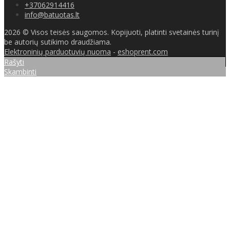
+37062914416
info@batuotas.lt
2026 © Visos teisės saugomos. Kopijuoti, platinti svetainės turinį
be autorių sutikimo draudžiama.
Elektroninių parduotuvių nuoma
-
eshoprent.com
Rašyti
Skambinti