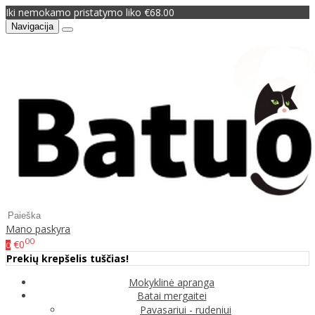
Iki nemokamo pristatymo liko €68.00
Navigacija
Mano paskyra
00
€0
0
Prekių krepšelis tuščias!
Mokyklinė apranga
Batai mergaitei
Pavasariui - rudeniui