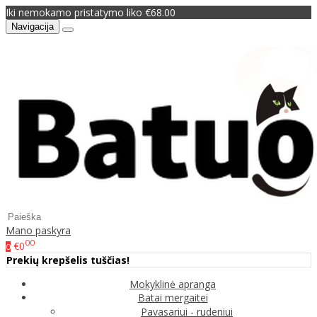
Iki nemokamo pristatymo liko €68.00
Navigacija
Mano paskyra
00
€0
0
Prekių krepšelis tuščias!
Mokyklinė apranga
Batai mergaitei
Pavasariui - rudeniui