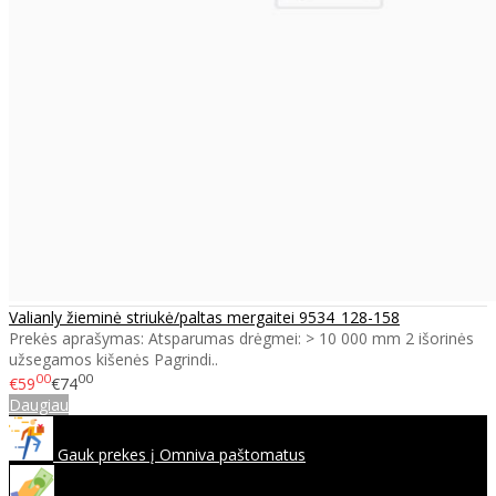
Valianly žieminė striukė/paltas mergaitei 9534_128-158
Prekės aprašymas: Atsparumas drėgmei: > 10 000 mm 2 išorinės
užsegamos kišenės Pagrindi..
00
00
€59
€74
Daugiau
Gauk prekes į Omniva paštomatus