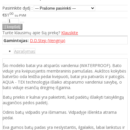
Pasirinkite dydį :
00
€61
su PVM
Turite klausimų apie šią prekę?
Klauskite
Gamintojas:
D.D.Step (Vengrija)
Aprašymas
Šio modelio batai yra atsparūs vandeniui (WATERPROOF). Bato
viduje yra kvėpuojantis membraninis pamušalas. Aukštos kokybės
batviršio oda leidžia pėdai kvėpuoti, batai yra patvarūs ir patogūs.
AQUA - TEX technologija išlaiko atsparumo vandeniui savybę, o
bato viduje esančią drėgmę išgarina.
Batų priekis ir kulnai yra pakietinti, kad padėtų išlaikyti taisyklingą
augančios pėdos padėtį.
Odinis batų vidpadis yra išimamas. Vidpadyje išlenkta atrama
pėdai.
Eva gumos batų padas yra neslystantis, ilgalaikis, labai lankstus ir