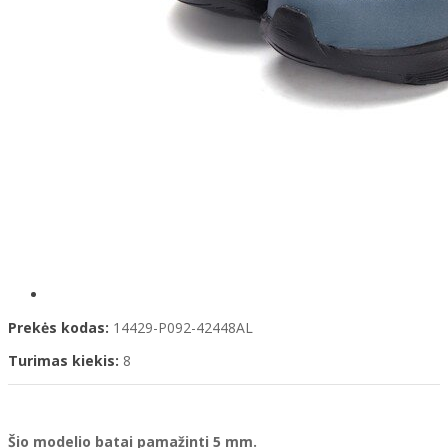
Prekės kodas:
14429-P092-42448AL
Turimas kiekis:
8
Šio modelio batai pamažinti 5 mm.