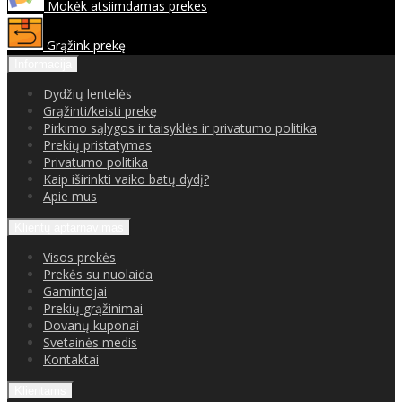
Mokėk atsiimdamas prekes
Grąžink prekę
Informacija
Dydžių lentelės
Grąžinti/keisti prekę
Pirkimo sąlygos ir taisyklės ir privatumo politika
Prekių pristatymas
Privatumo politika
Kaip iširinkti vaiko batų dydį?
Apie mus
Klientų aptarnavimas
Visos prekės
Prekės su nuolaida
Gamintojai
Prekių grąžinimai
Dovanų kuponai
Svetainės medis
Kontaktai
Klientams