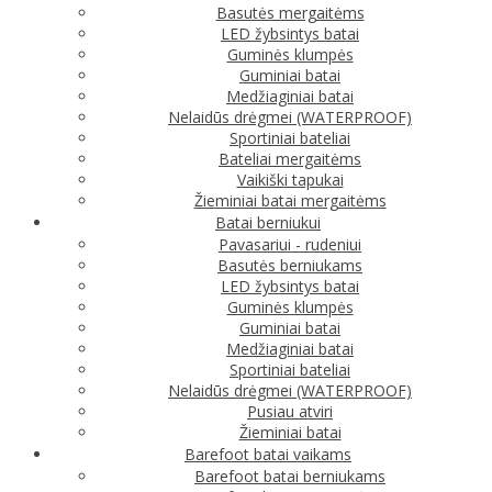
Basutės mergaitėms
LED žybsintys batai
Guminės klumpės
Guminiai batai
Medžiaginiai batai
Nelaidūs drėgmei (WATERPROOF)
Sportiniai bateliai
Bateliai mergaitėms
Vaikiški tapukai
Žieminiai batai mergaitėms
Batai berniukui
Pavasariui - rudeniui
Basutės berniukams
LED žybsintys batai
Guminės klumpės
Guminiai batai
Medžiaginiai batai
Sportiniai bateliai
Nelaidūs drėgmei (WATERPROOF)
Pusiau atviri
Žieminiai batai
Barefoot batai vaikams
Barefoot batai berniukams