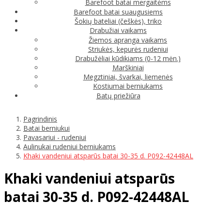
Barefoot batai mergaitėms
Barefoot batai suaugusiems
Šokių bateliai (češkės), triko
Drabužiai vaikams
Žiemos apranga vaikams
Striukės, kepurės rudeniui
Drabužėliai kūdikiams (0-12 mėn.)
Marškiniai
Megztiniai, švarkai, liemenės
Kostiumai berniukams
Batų priežiūra
Pagrindinis
Batai berniukui
Pavasariui - rudeniui
Aulinukai rudeniui berniukams
Khaki vandeniui atsparūs batai 30-35 d. P092-42448AL
Khaki vandeniui atsparūs
batai 30-35 d. P092-42448AL