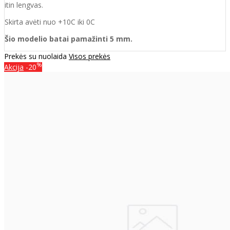
itin lengvas.
Skirta avėti nuo +10C iki 0C
Šio modelio batai pamažinti 5 mm.
Prekės su nuolaida
Visos prekės
%
Akcija
-20