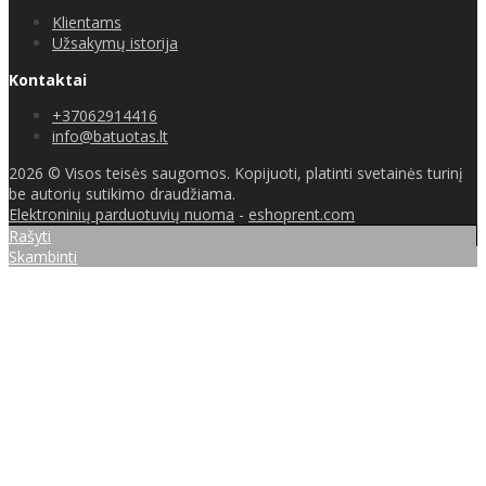
Klientams
Užsakymų istorija
Kontaktai
+37062914416
info@batuotas.lt
2026 © Visos teisės saugomos. Kopijuoti, platinti svetainės turinį
be autorių sutikimo draudžiama.
Elektroninių parduotuvių nuoma
-
eshoprent.com
Rašyti
Skambinti