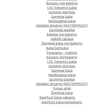
Basutės mergaitėms
LED žybsintys batai
Guminės klumpės
Guminiai batai
Medžiaginiai batai
Nelaidūs drėgmei (WATERPROOF)
Sportiniai bateliai
Bateliai mergaitėms
Vaikiški tapukai
Žieminiai batai mergaitėms
Batai berniukui
Pavasariui - rudeniui
Basutės berniukams
LED žybsintys batai
Guminės klumpės
Guminiai batai
Medžiaginiai batai
Sportiniai bateliai
Nelaidūs drėgmei (WATERPROOF)
Pusiau atviri
Žieminiai batai
Barefoot batai vaikams
Barefoot batai berniukams