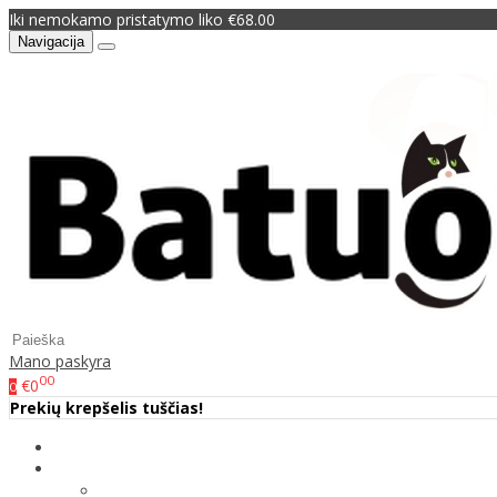
Iki nemokamo pristatymo liko €68.00
Navigacija
Mano paskyra
00
€0
0
Prekių krepšelis tuščias!