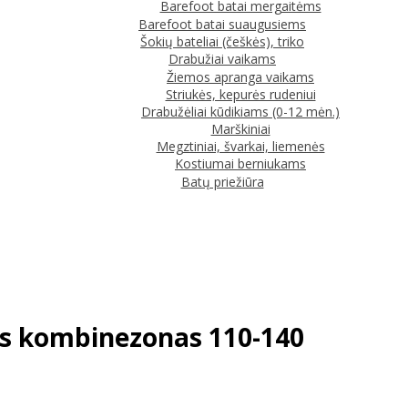
Barefoot batai mergaitėms
Barefoot batai suaugusiems
Šokių bateliai (češkės), triko
Drabužiai vaikams
Žiemos apranga vaikams
Striukės, kepurės rudeniui
Drabužėliai kūdikiams (0-12 mėn.)
Marškiniai
Megztiniai, švarkai, liemenės
Kostiumai berniukams
Batų priežiūra
nis kombinezonas 110-140