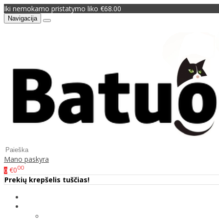
Iki nemokamo pristatymo liko €68.00
Navigacija
Mano paskyra
00
€0
0
Prekių krepšelis tuščias!