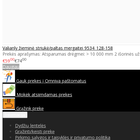
Valianly žieminė striukė/paltas mergaitei 9534_128-158
Prekės aprašymas: Atsparumas drėgmei: > 10 000 mm 2 išorinės už
00
00
€59
€74
Daugiau
Gauk prekes į Omniva paštomatus
Mokėk atsiimdamas prekes
Grąžink prekę
Informacija
Dydžių lentelės
Grąžinti/keisti prekę
Pirkimo sąlygos ir taisyklės ir privatumo politika