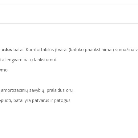
s odos
batai. Komfortabilūs įtvarai (batuko paaukštinimai) sumažina vaiko
irta lengvam batų lankstumui.
žymo.
s amortizacinių savybių, pralaidus orui.
puoti, batai yra patvarūs ir patogūs.