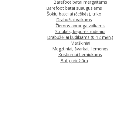
Barefoot batai mergaitėms
Barefoot batai suaugusiems
Šokių bateliai (češkės), triko
Drabužiai vaikams
Žiemos apranga vaikams
Striukės, kepurės rudeniui
Drabužėliai kūdikiams (0-12 mėn.)
Marškiniai
Megztiniai, švarkai, liemenės
Kostiumai berniukams
Batų priežiūra