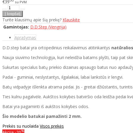
00
€39
su PVM
Turite klausimų apie šią prekę?
Klauskite
Gamintojas:
D.D.Step (Vengrija)
Aprašymas
D.D.step batai yra ortopedinius reikalavimus atitinkantys
natūralio
Nauja siuvimo technologija, kuri neleidžia batams plyšti, taip pat sk
Sukurtas specialus batų priekio dizainas apsaugo batus nuo apdau
Padai - guminiai, neslystantys, ilgalaikiai, labai lankstūs ir lengvi.
Batų vidpadyje išlenkta atrama pėdai. Jis - greitai džiūstantis, turinti
Ties kulnu pagalvėlė. Aukštos kokybės batviršio oda leidžia pėdai kvė
Batai yra pagaminti iš aukštos kokybės odos.
Šio modelio batukai pamažinti 2 mm.
Prekės su nuolaida
Visos prekės
%
Akcija
-20