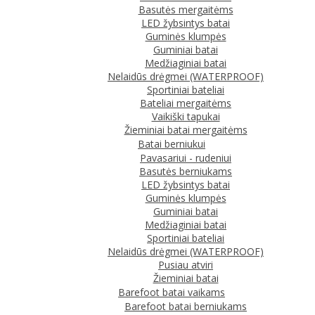
Basutės mergaitėms
LED žybsintys batai
Guminės klumpės
Guminiai batai
Medžiaginiai batai
Nelaidūs drėgmei (WATERPROOF)
Sportiniai bateliai
Bateliai mergaitėms
Vaikiški tapukai
Žieminiai batai mergaitėms
Batai berniukui
Pavasariui - rudeniui
Basutės berniukams
LED žybsintys batai
Guminės klumpės
Guminiai batai
Medžiaginiai batai
Sportiniai bateliai
Nelaidūs drėgmei (WATERPROOF)
Pusiau atviri
Žieminiai batai
Barefoot batai vaikams
Barefoot batai berniukams