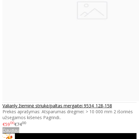
Valianly žieminė striukė/paltas mergaitei 9534_128-158
Prekės aprašymas: Atsparumas drėgmei: > 10 000 mm 2 išorinės
užsegamos kišenės Pagrindi..
00
00
€59
€74
Daugiau