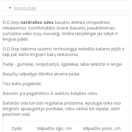
Aprašymas
D.D.step
natūralios odos
basutės atitinka ortopedinius
reikalavimus. Komfortabilūs įtvarai (basutės paaukštinimai)
sumažina vaiko kojų nuovargį, leidžia taisyklingai jas laikyti ir
lengvai judėti.
D.D.Step taikoma siuvimo technologija neleidžia batams plyšti ir
taip pat skirta lengvam batų lankstumui.
Padai - guminiai, neslystantys, ilgalaikiai, labai lankstūs ir lengvi.
Basučių vidpadyje išlenkta atrama pėdai.
Ties kulnu pagalvėlė.
Basutės yra pagamintos iš aukštos kokybės odos.
Batvirš
io o
da turi būti reguliariai prižiūrima. Apsaugai tinka nuo
drėgmės apsaugantys purškalai
,
odos vaškai bei tepalai, skirti
paviršinei odai.
Dydis
Vidpadžio ilgis, cm
Vidpadžio plotis, cm