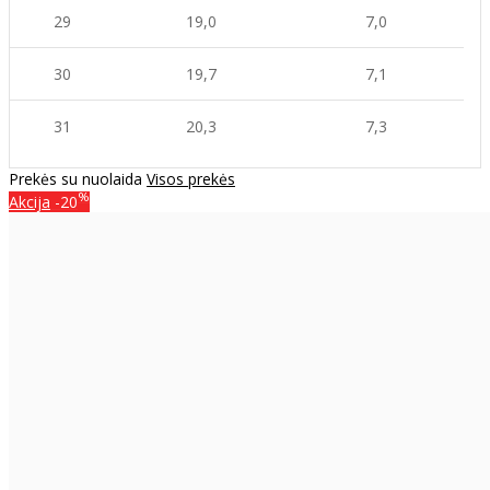
29
19,0
7,0
30
19,7
7,1
31
20,3
7,3
Prekės su nuolaida
Visos prekės
%
Akcija
-20