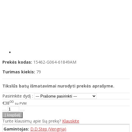
Prekės kodas:
15462-G064-61849AM
Turimas kiekis:
79
Tikslūs batų išmatavimai nurodyti prekės aprašyme.
Pasirinkite dydį :
00
€38
su PVM
Turite klausimų apie šią prekę?
Klauskite
Gamintojas:
D.D.Step (Vengrija)