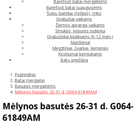
Barefoot batai mergaitėms
Barefoot batai suaugusiems
Šokių bateliai (češkės), triko
Drabužiai vaikams
Žiemos apranga vaikams
Striukės, kepurės rudeniui
Drabužėliai kūdikiams (0-12 mėn.)
Marškiniai
Megztiniai, švarkai, liemenės
Kostiumai berniukams
Batų priežiūra
Pagrindinis
Batai mergaitei
Basutės mergaitėms
Mėlynos basutės 26-31 d. G064-61849AM
Mėlynos basutės 26-31 d. G064-
61849AM