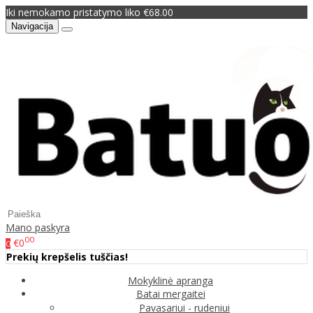
Iki nemokamo pristatymo liko €68.00
Navigacija
Mano paskyra
00
€0
0
Prekių krepšelis tuščias!
Mokyklinė apranga
Batai mergaitei
Pavasariui - rudeniui