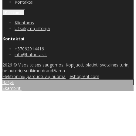
Kontaktai
Klientams
Klientams
Užsakymų istorija
Kontaktai
+37062914416
info@batuotas.lt
2026 © Visos teisės saugomos. Kopijuoti, platinti svetainės turinį
be autorių sutikimo draudžiama.
Elektroninių parduotuvių nuoma
-
eshoprent.com
Rašyti
Skambinti