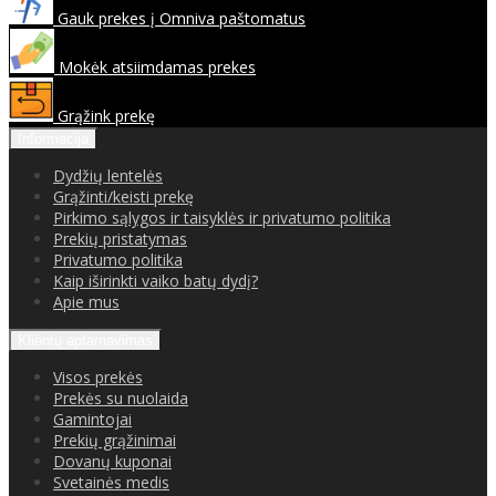
Gauk prekes į Omniva paštomatus
Mokėk atsiimdamas prekes
Grąžink prekę
Informacija
Dydžių lentelės
Grąžinti/keisti prekę
Pirkimo sąlygos ir taisyklės ir privatumo politika
Prekių pristatymas
Privatumo politika
Kaip iširinkti vaiko batų dydį?
Apie mus
Klientų aptarnavimas
Visos prekės
Prekės su nuolaida
Gamintojai
Prekių grąžinimai
Dovanų kuponai
Svetainės medis