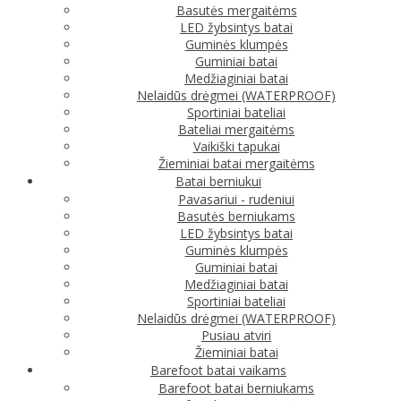
Basutės mergaitėms
LED žybsintys batai
Guminės klumpės
Guminiai batai
Medžiaginiai batai
Nelaidūs drėgmei (WATERPROOF)
Sportiniai bateliai
Bateliai mergaitėms
Vaikiški tapukai
Žieminiai batai mergaitėms
Batai berniukui
Pavasariui - rudeniui
Basutės berniukams
LED žybsintys batai
Guminės klumpės
Guminiai batai
Medžiaginiai batai
Sportiniai bateliai
Nelaidūs drėgmei (WATERPROOF)
Pusiau atviri
Žieminiai batai
Barefoot batai vaikams
Barefoot batai berniukams