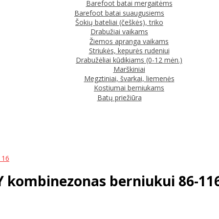
Barefoot batai mergaitėms
Barefoot batai suaugusiems
Šokių bateliai (češkės), triko
Drabužiai vaikams
Žiemos apranga vaikams
Striukės, kepurės rudeniui
Drabužėliai kūdikiams (0-12 mėn.)
Marškiniai
Megztiniai, švarkai, liemenės
Kostiumai berniukams
Batų priežiūra
116
LY kombinezonas berniukui 86-11