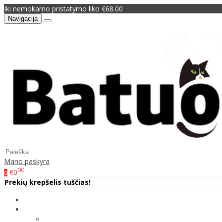
Iki nemokamo pristatymo liko €68.00
Navigacija
Mano paskyra
00
€0
0
Prekių krepšelis tuščias!