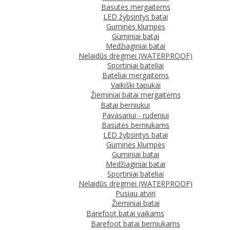
Basutės mergaitėms
LED žybsintys batai
Guminės klumpės
Guminiai batai
Medžiaginiai batai
Nelaidūs drėgmei (WATERPROOF)
Sportiniai bateliai
Bateliai mergaitėms
Vaikiški tapukai
Žieminiai batai mergaitėms
Batai berniukui
Pavasariui - rudeniui
Basutės berniukams
LED žybsintys batai
Guminės klumpės
Guminiai batai
Medžiaginiai batai
Sportiniai bateliai
Nelaidūs drėgmei (WATERPROOF)
Pusiau atviri
Žieminiai batai
Barefoot batai vaikams
Barefoot batai berniukams