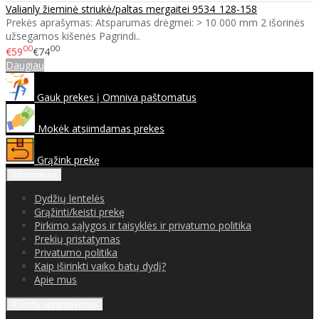
Valianly žieminė striukė/paltas mergaitei 9534_128-158
Prekės aprašymas: Atsparumas drėgmei: > 10 000 mm 2 išorinės
užsegamos kišenės Pagrindi..
00
00
€59
€74
Daugiau
Gauk prekes į Omniva paštomatus
Mokėk atsiimdamas prekes
Grąžink prekę
Informacija
Dydžių lentelės
Grąžinti/keisti prekę
Pirkimo sąlygos ir taisyklės ir privatumo politika
Prekių pristatymas
Privatumo politika
Kaip iširinkti vaiko batų dydį?
Apie mus
Klientų aptarnavimas