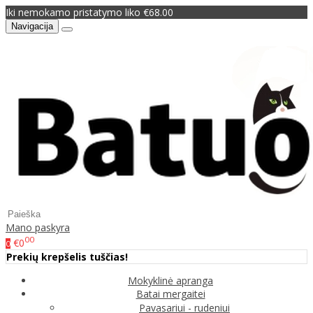
Iki nemokamo pristatymo liko €68.00
Navigacija
Mano paskyra
00
€0
0
Prekių krepšelis tuščias!
Mokyklinė apranga
Batai mergaitei
Pavasariui - rudeniui