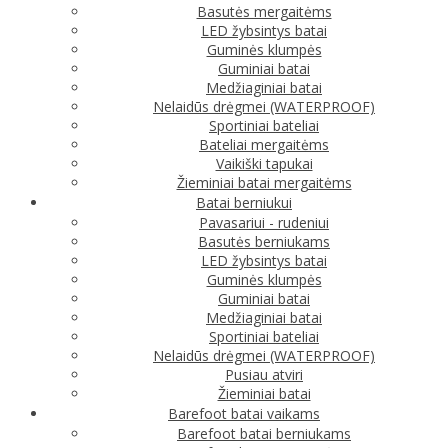
Basutės mergaitėms
LED žybsintys batai
Guminės klumpės
Guminiai batai
Medžiaginiai batai
Nelaidūs drėgmei (WATERPROOF)
Sportiniai bateliai
Bateliai mergaitėms
Vaikiški tapukai
Žieminiai batai mergaitėms
Batai berniukui
Pavasariui - rudeniui
Basutės berniukams
LED žybsintys batai
Guminės klumpės
Guminiai batai
Medžiaginiai batai
Sportiniai bateliai
Nelaidūs drėgmei (WATERPROOF)
Pusiau atviri
Žieminiai batai
Barefoot batai vaikams
Barefoot batai berniukams