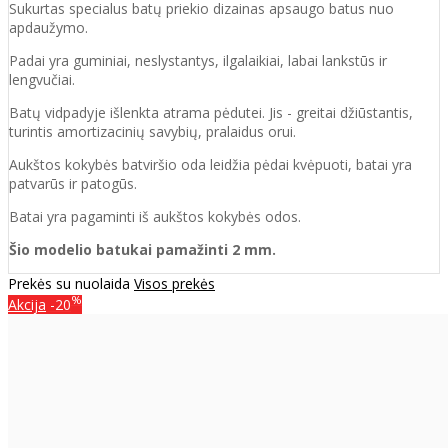
Sukurtas specialus batų priekio dizainas apsaugo batus nuo
apdaužymo.
Padai yra guminiai, neslystantys, ilgalaikiai, labai lankstūs ir
lengvučiai.
Batų vidpadyje išlenkta atrama pėdutei. Jis - greitai džiūstantis,
turintis amortizacinių savybių, pralaidus orui.
Aukštos kokybės batviršio oda leidžia pėdai kvėpuoti, batai yra
patvarūs ir patogūs.
Batai yra pagaminti iš aukštos kokybės odos.
Šio modelio batukai pamažinti 2 mm.
Prekės su nuolaida
Visos prekės
%
Akcija
-20