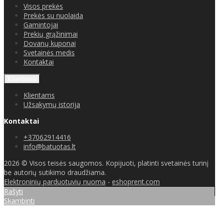
Visos prekės
Prekės su nuolaida
Gamintojai
Prekių grąžinimai
Dovanų kuponai
Svetainės medis
Kontaktai
Klientams
Klientams
Užsakymų istorija
Kontaktai
+37062914416
info@batuotas.lt
2026 © Visos teisės saugomos. Kopijuoti, platinti svetainės turinį
be autorių sutikimo draudžiama.
Elektroninių parduotuvių nuoma
-
eshoprent.com
Rašyti
Skambinti