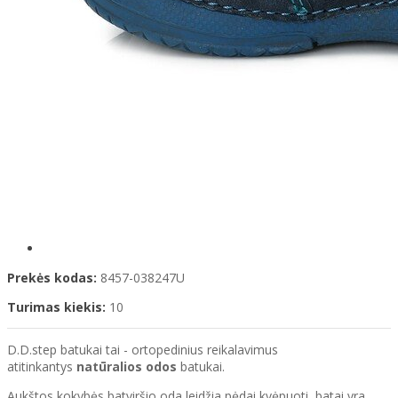
Prekės kodas:
8457-038247U
Turimas kiekis:
10
D.D.step batukai tai - ortopedinius reikalavimus
atitinkantys
natūralios odos
batukai.
Aukštos kokybės batviršio oda leidžia pėdai kvėpuoti, batai yra