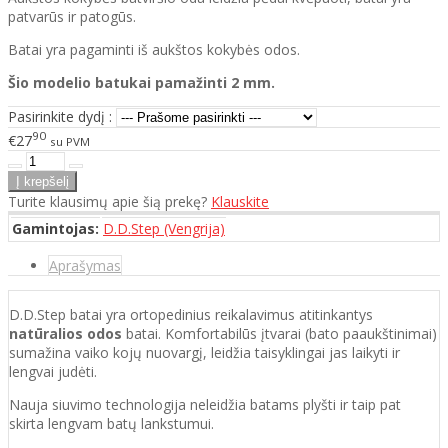
patvarūs ir patogūs.
Batai yra pagaminti iš aukštos kokybės odos.
Šio modelio batukai pamažinti 2 mm.
Pasirinkite dydį :
90
€27
su PVM
Turite klausimų apie šią prekę?
Klauskite
Gamintojas:
D.D.Step (Vengrija)
Aprašymas
D.D.Step batai yra ortopedinius reikalavimus atitinkantys
natūralios odos
batai. Komfortabilūs įtvarai (bato paaukštinimai)
sumažina vaiko kojų nuovargį, leidžia taisyklingai jas laikyti ir
lengvai judėti.
Nauja siuvimo technologija neleidžia batams plyšti ir taip pat
skirta lengvam batų lankstumui.