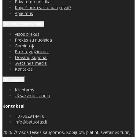
Privatumo politika
Kaip iširinkti vaiko batų dydį?
Apie mus
Klientų aptarnavimas
Visos prekės
Prekės su nuolaida
Gamintojai
Prekių grąžinimai
Dovanų kuponai
Svetainės medis
Kontaktai
Klientams
Klientams
Užsakymų istorija
Kontaktai
+37062914416
info@batuotas.lt
2026 © Visos teisės saugomos. Kopijuoti, platinti svetainės turinį