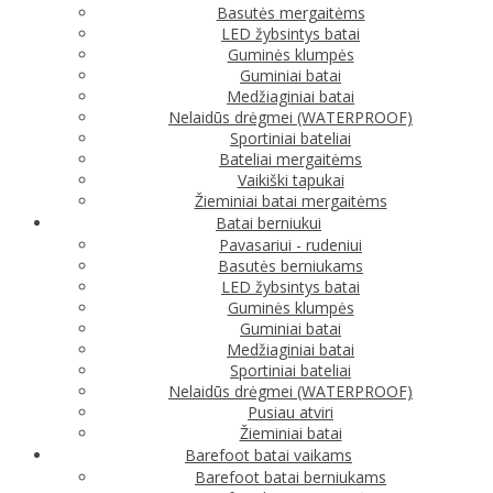
Basutės mergaitėms
LED žybsintys batai
Guminės klumpės
Guminiai batai
Medžiaginiai batai
Nelaidūs drėgmei (WATERPROOF)
Sportiniai bateliai
Bateliai mergaitėms
Vaikiški tapukai
Žieminiai batai mergaitėms
Batai berniukui
Pavasariui - rudeniui
Basutės berniukams
LED žybsintys batai
Guminės klumpės
Guminiai batai
Medžiaginiai batai
Sportiniai bateliai
Nelaidūs drėgmei (WATERPROOF)
Pusiau atviri
Žieminiai batai
Barefoot batai vaikams
Barefoot batai berniukams