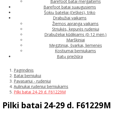
Barefoot batai mergaitėms
Barefoot batai suaugusiems
Šokių bateliai (češkės), triko
Drabužiai vaikams
Žiemos apranga vaikams
Striukės, kepurės rudeniui
Drabužėliai kūdikiams (0-12 mėn.)
Marškiniai
Megztiniai, švarkai, liemenės
Kostiumai berniukams
Batų priežiūra
Pagrindinis
Batai berniukui
Pavasariui - rudeniui
Aulinukai rudeniui berniukams
Pilki batai 24-29 d. F61229M
Pilki batai 24-29 d. F61229M