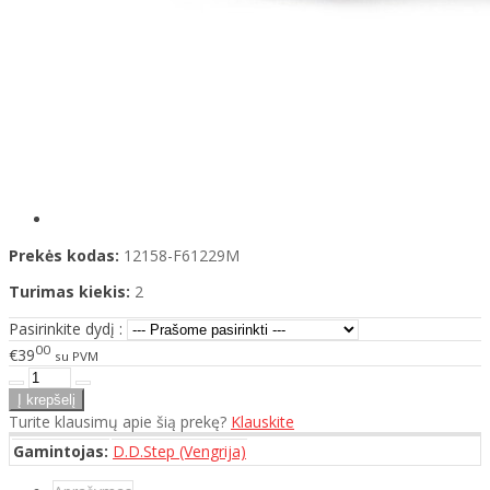
Prekės kodas:
12158-F61229M
Turimas kiekis:
2
Pasirinkite dydį :
00
€39
su PVM
Turite klausimų apie šią prekę?
Klauskite
Gamintojas:
D.D.Step (Vengrija)