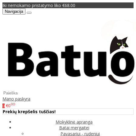
Iki nemokamo pristatymo liko €68.00
Navigacija
Mano paskyra
00
€0
0
Prekių krepšelis tuščias!
Mokyklinė apranga
Batai mergaitei
Pavasariui - rudeniui