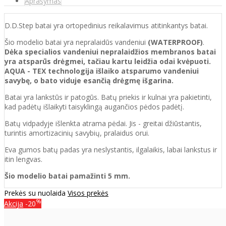
Aprašymas
D.D.Step batai yra ortopedinius reikalavimus atitinkantys batai.
Šio modelio batai yra nepralaidūs vandeniui
(WATERPROOF)
.
Dėka specialios vandeniui nepralaidžios membranos batai
yra atsparūs drėgmei, tačiau kartu leidžia odai kvėpuoti.
AQUA - TEX technologija išlaiko atsparumo vandeniui
savybę, o bato viduje esančią drėgmę išgarina.
Batai yra lankstūs ir patogūs. Batų priekis ir kulnai yra pakietinti,
kad padėtų išlaikyti taisyklingą augančios pėdos padėtį.
Batų vidpadyje išlenkta atrama pėdai. Jis - greitai džiūstantis,
turintis amortizacinių savybių, pralaidus orui.
Eva gumos batų padas yra neslystantis, ilgalaikis, labai lankstus ir
itin lengvas.
Šio modelio batai pamažinti 5 mm.
Prekės su nuolaida
Visos prekės
%
Akcija
-20