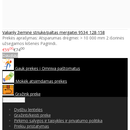
Valianly žieminė striukė/paltas mergaitei 9534_128-158
Prekės aprašymas: Atsparumas drėgmei: > 10 000 mm 2 išorinės
užsegamos kišenės Pagrindi..
00
00
€59
€74
Daugiau
Gauk prekes į Omniva paštomatus
Mokėk atsiimdamas prekes
Grąžink prekę
Informacija
Dydžių lentelės
Grąžinti/keisti prekę
Pirkimo sąlygos ir taisyklės ir privatumo politika
Prekių pristatymas