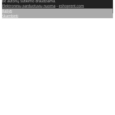
be autorių sutikimo draudžiama.
Elektroninių parduotuvių nuoma
-
eshoprent.com
Rašyti
Skambinti