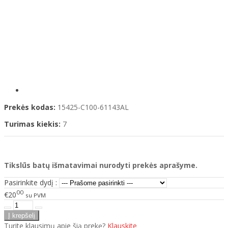
Prekės kodas:
15425-C100-61143AL
Turimas kiekis:
7
Tikslūs batų išmatavimai nurodyti prekės aprašyme.
Pasirinkite dydį :
00
€20
su PVM
Turite klausimų apie šią prekę?
Klauskite