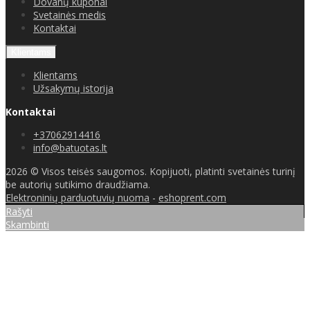
Dovanų kuponai
Svetainės medis
Kontaktai
Klientams
Klientams
Užsakymų istorija
Kontaktai
+37062914416
info@batuotas.lt
2026 © Visos teisės saugomos. Kopijuoti, platinti svetainės turinį
be autorių sutikimo draudžiama.
Elektroninių parduotuvių nuoma
-
eshoprent.com
Rašyti
Skambinti