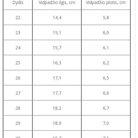
Dydis
Vidpadžio ilgis, cm
Vidpadžio plotis, cm
22
14,4
5,8
23
15,1
6,0
24
15,7
6,1
25
16,3
6,2
26
17,1
6,5
27
17,7
6,6
28
18,2
6,7
29
18,9
7,0