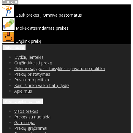
Daugiau
Gauk prekes į Omniva paštomatus
Mokėk atsiimdamas prekes
Grąžink prekę
Informacija
Dydžių lentelės
Grąžinti/keisti prekę
Pirkimo sąlygos ir taisyklės ir privatumo politika
Prekių pristatymas
Privatumo politika
Kaip iširinkti vaiko batų dydį?
Apie mus
Klientų aptarnavimas
Visos prekės
Prekės su nuolaida
Gamintojai
Prekių grąžinimai