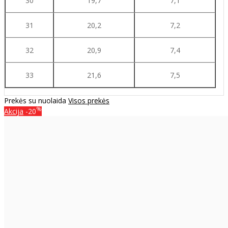
30
19,7
7,1
31
20,2
7,2
32
20,9
7,4
33
21,6
7,5
Prekės su nuolaida
Visos prekės
%
Akcija
-20