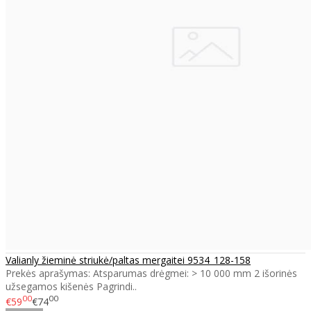
Valianly žieminė striukė/paltas mergaitei 9534_128-158
Prekės aprašymas: Atsparumas drėgmei: > 10 000 mm 2 išorinės
užsegamos kišenės Pagrindi..
00
00
€59
€74