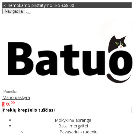
Iki nemokamo pristatymo liko €68.00
Navigacija
Mano paskyra
00
€0
0
Prekių krepšelis tuščias!
Mokyklinė apranga
Batai mergaitei
Pavasariui - rudeniui