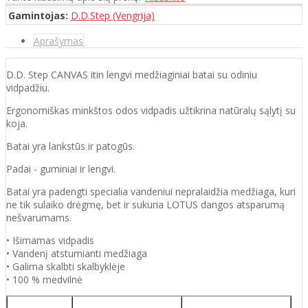
Gamintojas:
D.D.Step (Vengrija)
Aprašymas
D.D. Step CANVAS itin lengvi medžiaginiai batai su odiniu
vidpadžiu.
Ergonomiškas minkštos odos vidpadis užtikrina natūralų sąlytį su
koja.
Batai yra lankstūs ir patogūs.
Padai - guminiai ir lengvi.
Batai yra padengti specialia vandeniui nepralaidžia medžiaga, kuri
ne tik sulaiko drėgmę, bet ir sukuria LOTUS dangos atsparumą
nešvarumams.
• Išimamas vidpadis
• Vandenį atstumianti medžiaga
• Galima skalbti skalbyklėje
• 100 % medvilnė