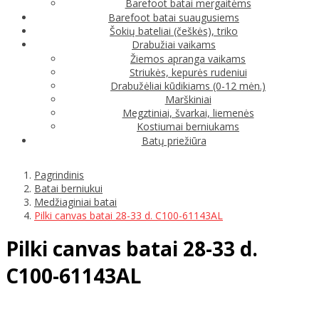
Barefoot batai mergaitėms
Barefoot batai suaugusiems
Šokių bateliai (češkės), triko
Drabužiai vaikams
Žiemos apranga vaikams
Striukės, kepurės rudeniui
Drabužėliai kūdikiams (0-12 mėn.)
Marškiniai
Megztiniai, švarkai, liemenės
Kostiumai berniukams
Batų priežiūra
Pagrindinis
Batai berniukui
Medžiaginiai batai
Pilki canvas batai 28-33 d. C100-61143AL
Pilki canvas batai 28-33 d.
C100-61143AL