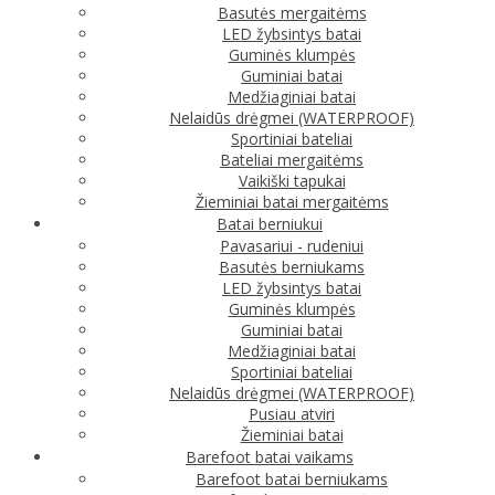
Basutės mergaitėms
LED žybsintys batai
Guminės klumpės
Guminiai batai
Medžiaginiai batai
Nelaidūs drėgmei (WATERPROOF)
Sportiniai bateliai
Bateliai mergaitėms
Vaikiški tapukai
Žieminiai batai mergaitėms
Batai berniukui
Pavasariui - rudeniui
Basutės berniukams
LED žybsintys batai
Guminės klumpės
Guminiai batai
Medžiaginiai batai
Sportiniai bateliai
Nelaidūs drėgmei (WATERPROOF)
Pusiau atviri
Žieminiai batai
Barefoot batai vaikams
Barefoot batai berniukams