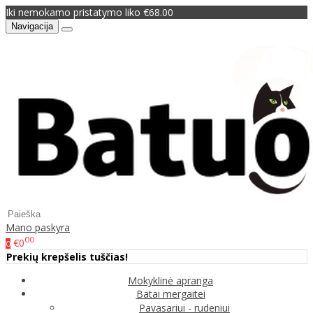
Iki nemokamo pristatymo liko €68.00
Navigacija
Mano paskyra
00
€0
0
Prekių krepšelis tuščias!
Mokyklinė apranga
Batai mergaitei
Pavasariui - rudeniui