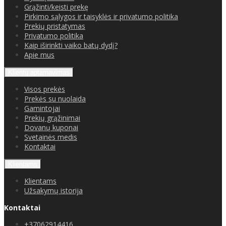
Grąžinti/keisti prekę
Pirkimo sąlygos ir taisyklės ir privatumo politika
Prekių pristatymas
Privatumo politika
Kaip iširinkti vaiko batų dydį?
Apie mus
Klientų aptarnavimas
Visos prekės
Prekės su nuolaida
Gamintojai
Prekių grąžinimai
Dovanų kuponai
Svetainės medis
Kontaktai
Klientams
Klientams
Užsakymų istorija
Kontaktai
+37062914416