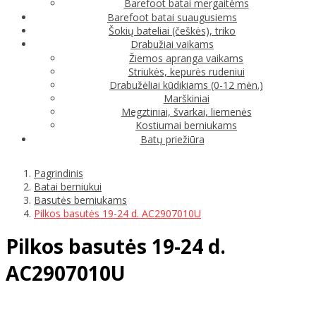
Barefoot batai mergaitėms
Barefoot batai suaugusiems
Šokių bateliai (češkės), triko
Drabužiai vaikams
Žiemos apranga vaikams
Striukės, kepurės rudeniui
Drabužėliai kūdikiams (0-12 mėn.)
Marškiniai
Megztiniai, švarkai, liemenės
Kostiumai berniukams
Batų priežiūra
Pagrindinis
Batai berniukui
Basutės berniukams
Pilkos basutės 19-24 d. AC2907010U
Pilkos basutės 19-24 d.
AC2907010U