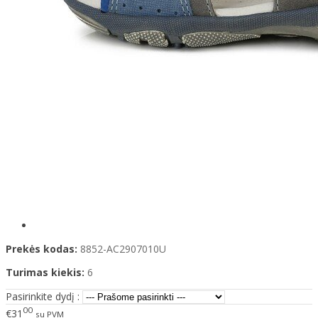
Prekės kodas:
8852-AC2907010U
Turimas kiekis:
6
Pasirinkite dydį :
00
€31
su PVM