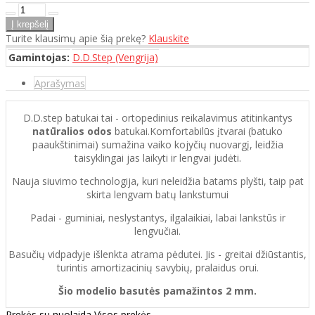
Turite klausimų apie šią prekę?
Klauskite
Gamintojas:
D.D.Step (Vengrija)
Aprašymas
D.D.step batukai tai - ortopedinius reikalavimus atitinkantys
natūralios odos
batukai.Komfortabilūs įtvarai (batuko
paaukštinimai) sumažina vaiko kojyčių nuovargį, leidžia
taisyklingai jas laikyti ir lengvai judėti.
Nauja siuvimo technologija, kuri neleidžia batams plyšti, taip pat
skirta lengvam batų lankstumui
Padai - guminiai, neslystantys, ilgalaikiai, labai lankstūs ir
lengvučiai.
Basučių vidpadyje išlenkta atrama pėdutei. Jis - greitai džiūstantis,
turintis amortizacinių savybių, pralaidus orui.
Šio modelio basutės pamažintos 2 mm.
Prekės su nuolaida
Visos prekės