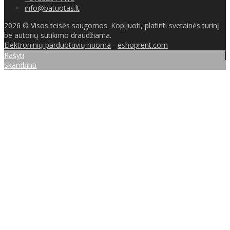
info@batuotas.lt
2026 © Visos teisės saugomos. Kopijuoti, platinti svetainės turinį
be autorių sutikimo draudžiama.
Elektroninių parduotuvių nuoma
-
eshoprent.com
Rašyti
Skambinti