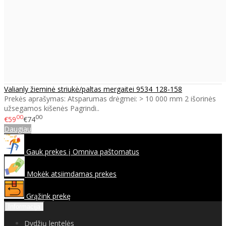
Valianly žieminė striukė/paltas mergaitei 9534_128-158
Prekės aprašymas: Atsparumas drėgmei: > 10 000 mm 2 išorinės
užsegamos kišenės Pagrindi..
00
00
€59
€74
Daugiau
Gauk prekes į Omniva paštomatus
Mokėk atsiimdamas prekes
Grąžink prekę
Informacija
Dydžių lentelės