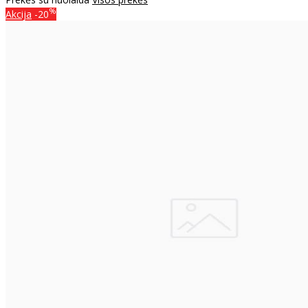
%
Akcija
-20