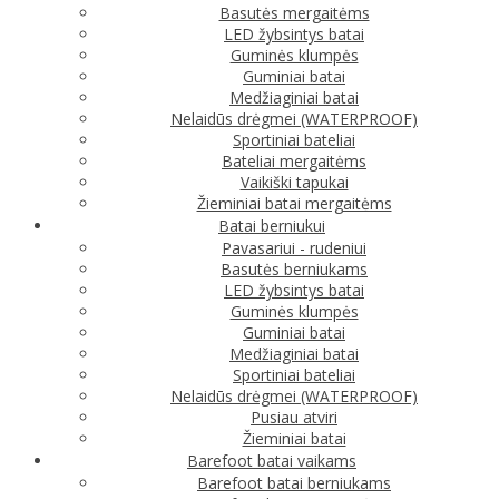
Basutės mergaitėms
LED žybsintys batai
Guminės klumpės
Guminiai batai
Medžiaginiai batai
Nelaidūs drėgmei (WATERPROOF)
Sportiniai bateliai
Bateliai mergaitėms
Vaikiški tapukai
Žieminiai batai mergaitėms
Batai berniukui
Pavasariui - rudeniui
Basutės berniukams
LED žybsintys batai
Guminės klumpės
Guminiai batai
Medžiaginiai batai
Sportiniai bateliai
Nelaidūs drėgmei (WATERPROOF)
Pusiau atviri
Žieminiai batai
Barefoot batai vaikams
Barefoot batai berniukams